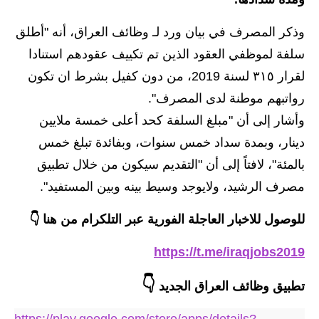
الاخبار الاقتصادية
وذكر المصرف في بيان ورد لـ وظائف العراق، أنه "أطلق
سلفة لموظفي العقود الذين تم تكييف عقودهم استنادا
الاخبار الرياضية
لقرار ٣١٥ لسنة 2019، من دون كفيل بشرط ان تكون
المدارس
رواتبهم موطنة لدى المصرف".
وأشار إلى أن "مبلغ السلفة كحد أعلى خمسة ملايين
اخبار وقرارات وزارة التربية
دينار، وبمدة سداد خمس سنوات، وبفائدة تبلغ خمس
نتائج الامتحانات
بالمئة"، لافتاً إلى أن "التقديم سيكون من خلال تطبيق
مصرف الرشيد، ولايوجد وسيط بينه وبين المستفيد".
المرحلة الابتدائية
للوصول للاخبار العاجلة الفورية عبر التلكرام من هنا 👇
المرحلة المتوسطة
https://t.me/iraqjobs2019
المرحلة الاعدادية
👇
اسئلة وزارية
تطبيق وظائف العراق الجديد