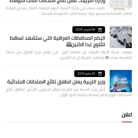
وزارة التربية... تعلن نتائج امتحانات الثالث متوسط
كشف مصدر في وزارة التربية، اليوم الجمعة، اكمال تصحيح الوزارة
الدفاتر الامتحانية لجميع مواد مرحلة الثالث المتوسط باستثنا…
09 فبراير 2020
اليكم المحافظات العراقية التي ستشهد تساقط
للثلوج غدا الاثنين🥶
توقعت هيئة الانواء الجوية عن تساقط ثلوج في بعض مدن العراق من بينها
العاصمة بغداد ⁦🌨️⁩ واضافت الهيئة ان غدا الاثنين …
25 مايو 2026
وزير التربية يعلن انطلاق نتائج الامتحانات الابتدائية
أعلن وزير التربية عبد الكريم عبطان الجبوري، الاثنين، انطلاق نتائج
الامتحانات الوزارية للدراسة الابتدائية/ الدور الأول…
اعلان