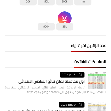
20k
50k
800k
1m
900K
25k
عدد الزائرين اخر 7 ايام
المشاركات الشائعة
21 مايو 2024
اول محافظة تعلن نتائج السادس الابتدائي
تربية الرصافة الأولى تعلن نتائج السادس الابتدائي لمشاهدة
النتيجة نزل هذا البرنامج من سوق بلي https://play.google.com/s…
01 يوليو 2022