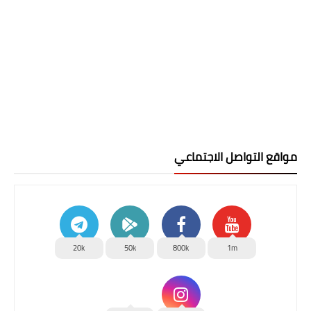
مواقع التواصل الاجتماعي
20k
50k
800k
1m