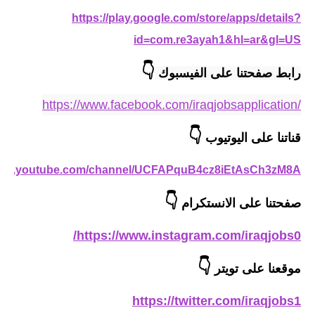
المرحلة الابتدائية
https://play.google.com/store/apps/details?
المرحلة المتوسطة
id=com.re3ayah1&hl=ar&gl=US
المرحلة الاعدادية
👇
رابط صفحتنا على الفيسبوك 
مرشحات
https://www.facebook.com/iraqjobsapplication/
المرحلة الابتدائية
👇
قناتنا على اليوتيوب
المرحلة المتوسطة
/www.youtube.com/channel/UCFAPquB4cz8iEtAsCh3zM8A
المرحلة الاعدادية
👇
صفحتنا على الانستكرام
كتب مدرسية
https://www.instagram.com/iraqjobs0/
المرحلة الابتدائية
👇
موقعنا على تويتر
المرحلة المتوسطة
https://twitter.com/iraqjobs1