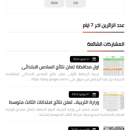
900K
25k
عدد الزائرين اخر 7 ايام
المشاركات الشائعة
21 مايو 2024
اول محافظة تعلن نتائج السادس الابتدائي
تربية الرصافة الأولى تعلن نتائج السادس الابتدائي لمشاهدة
النتيجة نزل هذا البرنامج من سوق بلي https://play.google.com/s…
01 يوليو 2022
وزارة التربية... تعلن نتائج امتحانات الثالث متوسط
كشف مصدر في وزارة التربية، اليوم الجمعة، اكمال تصحيح الوزارة
الدفاتر الامتحانية لجميع مواد مرحلة الثالث المتوسط باستثنا…
09 فبراير 2020