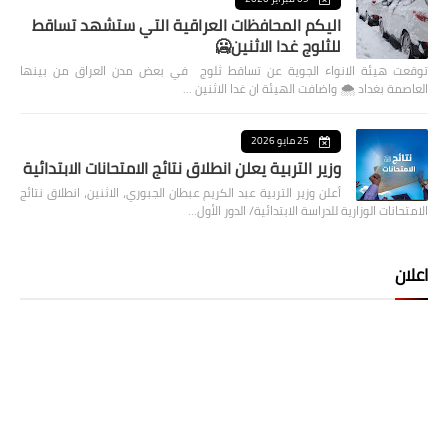
اليكم المحافظات العراقية التي ستشهد تساقط
للثلوج غدا الاثنين🥶
توقعت هيئة الانواء الجوية عن تساقط ثلوج في بعض مدن العراق من بينها
العاصمة بغداد ⁦🌨️⁩ واضافت الهيئة ان غدا الاثنين …
25 مايو 2026
وزير التربية يعلن انطلاق نتائج الامتحانات الابتدائية
أعلن وزير التربية عبد الكريم عبطان الجبوري، الاثنين، انطلاق نتائج
الامتحانات الوزارية للدراسة الابتدائية/ الدور الأول…
اعلان