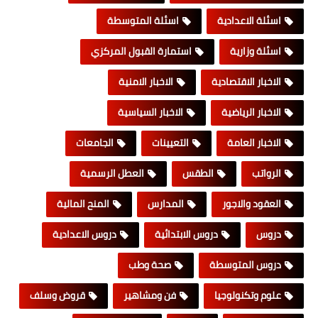
اسئلة الاعدادية
اسئلة المتوسطة
اسئلة وزارية
استمارة القبول المركزي
الاخبار الاقتصادية
الاخبار الامنية
الاخبار الرياضية
الاخبار السياسية
الاخبار العامة
التعيينات
الجامعات
الرواتب
الطقس
العطل الرسمية
العقود والاجور
المدارس
المنح المالية
دروس
دروس الابتدائية
دروس الاعدادية
دروس المتوسطة
صحة وطب
علوم وتكنولوجيا
فن ومشاهير
قروض وسلف