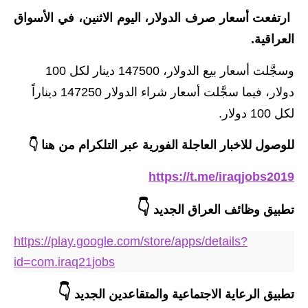
ارتفعت أسعار صرف الدولار، اليوم الاثنين، في الأسواق
الاخبار الاقتصادية
العراقية.
الاخبار الرياضية
وسجَّلت أسعار بيع الدولار، 147500 دينار لكل 100
المدارس
دولار، فيما سجَّلت أسعار شراء الدولار 147250 ديناراً
لكل 100 دولار.
اخبار وقرارات وزارة التربية
للوصول للاخبار العاجلة الفورية عبر التلكرام من هنا 👇
نتائج الامتحانات
https://t.me/iraqjobs2019
المرحلة الابتدائية
👇
تطبيق وظائف العراق الجديد
المرحلة المتوسطة
https://play.google.com/store/apps/details?
المرحلة الاعدادية
id=com.iraq21jobs
اسئلة وزارية
👇
تطبيق الرعاية الاجتماعية والمتقاعدين الجديد