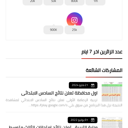
20k
50k
800k
1m
900K
25k
عدد الزائرين اخر 7 ايام
المشاركات الشائعة
21 مايو 2024
اول محافظة تعلن نتائج السادس الابتدائي
تربية الرصافة الأولى تعلن نتائج السادس الابتدائي لمشاهدة
النتيجة نزل هذا البرنامج من سوق بلي https://play.google.com/s…
01 يوليو 2022
وزارة التربية... تعلن نتائج امتحانات الثالث متوسط