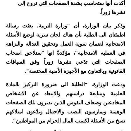
أكدت أنها ستحاسب بشدة الصفحات التي تروج إلى
الاخبار الاقتصادية
نشرها زوراً.
الاخبار الرياضية
وذكر بيان الوزارة، أن "وزارة التربية، بعثت رسالة
اطمئنان الى الطلبة بأن هناك لجان سرية لوضع الأسئلة
المدارس
الامتحانية لضمان سوية العمل وتحقيق العدالة والنزاهة
اخبار وقرارات وزارة التربية
في العملية الامتحانية"، مؤكدةً انها "ستلاحق اصحاب
الصفحات التي تدّعي نشرها زوراً وفق السياقات
نتائج الامتحانات
القانونية وبالتعاون مع الأجهزة الأمنية المختصة".
المرحلة الابتدائية
ودعت الوزارة، "الطلبة الى ضرورة التركيز بالمادة
المرحلة المتوسطة
العلمية ومتابعة دراستهم والابتعاد عن الاشخاص
المخادعين وضعاف النفوس الذين يديرون تلك الصفحات
المرحلة الاعدادية
الوهمية ويمارسون النصب والاحتيال ويدّعون امتلاكهم
اسئلة وزارية
نسخ من الأسئلة لكسب المال الحرام من المواطنين".