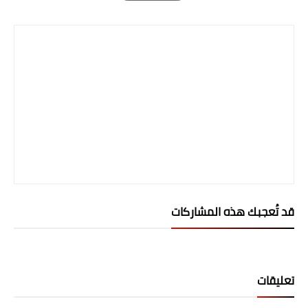
Print
المرحلة الابتدائية
المرحلة المتوسطة
المرحلة الاعدادية
الجامعات
اخبار وقرارات وزارة التعليم
العالي
استمارة القبول المركزي
قد تُعجبك هذه المشاركات
نتائج القبول المركزي
الطقس
تعليقات
العطل