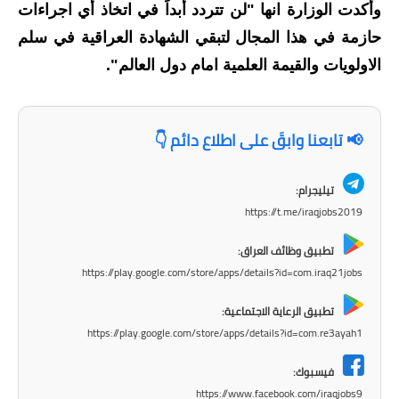
المرحلة الابتدائية
وأكدت الوزارة انها "لن تتردد أبداً في اتخاذ أي اجراءات
حازمة في هذا المجال لتبقي الشهادة العراقية في سلم
المرحلة المتوسطة
الاولويات والقيمة العلمية امام دول العالم".
المرحلة الاعدادية
مرشحات
📢 تابعنا وابقَ على اطلاع دائم 👇
المرحلة الابتدائية
تيليجرام:
المرحلة المتوسطة
https://t.me/iraqjobs2019
المرحلة الاعدادية
تطبيق وظائف العراق:
https://play.google.com/store/apps/details?id=com.iraq21jobs
كتب مدرسية
تطبيق الرعاية الاجتماعية:
المرحلة الابتدائية
https://play.google.com/store/apps/details?id=com.re3ayah1
المرحلة المتوسطة
فيسبوك:
https://www.facebook.com/iraqjobs9