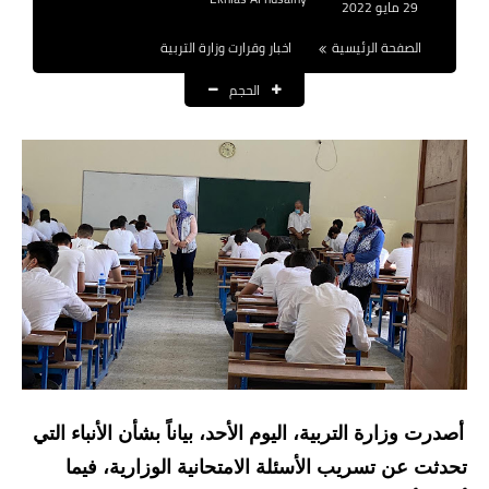
29 مايو 2022
نتائج التعيينات
الصفحة الرئيسية
اخبار وقرارت وزارة التربية
العقود والاجور اليومية
الحجم
الرواتب والقروض
الرواتب
القروض والسلف
المنح المالية
قطع الاراضي
اخبار العراق
الاخبار السياسية
أصدرت وزارة التربية، اليوم الأحد، بياناً بشأن الأنباء التي
تحدثت عن تسريب الأسئلة الامتحانية الوزارية، فيما
الاخبار الامنية