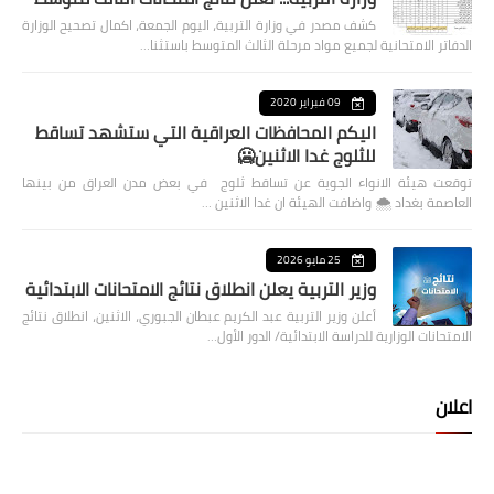
كشف مصدر في وزارة التربية، اليوم الجمعة، اكمال تصحيح الوزارة
الدفاتر الامتحانية لجميع مواد مرحلة الثالث المتوسط باستثنا…
09 فبراير 2020
اليكم المحافظات العراقية التي ستشهد تساقط
للثلوج غدا الاثنين🥶
توقعت هيئة الانواء الجوية عن تساقط ثلوج في بعض مدن العراق من بينها
العاصمة بغداد ⁦🌨️⁩ واضافت الهيئة ان غدا الاثنين …
25 مايو 2026
وزير التربية يعلن انطلاق نتائج الامتحانات الابتدائية
أعلن وزير التربية عبد الكريم عبطان الجبوري، الاثنين، انطلاق نتائج
الامتحانات الوزارية للدراسة الابتدائية/ الدور الأول…
اعلان