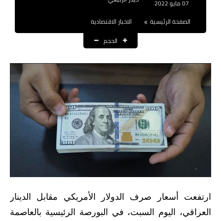
07 مايو 2022
نتائج التعيينات
الصفحة الرئيسية
الاخبار الاقتصادية
العقود والاجور اليومية
الحجم
الرواتب والقروض
الرواتب
القروض والسلف
المنح المالية
قطع الاراضي
اخبار العراق
الاخبار السياسية
ارتفعت أسعار صرف الدولار الأمريكي مقابل الدينار
العراقي، اليوم السبت، في البورصة الرئيسية بالعاصمة
الاخبار الامنية