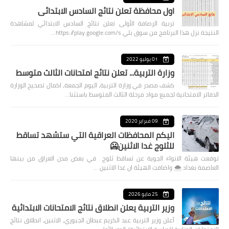
اول محافظة تعلن نتائج السادس الابتدائي
تربية الرصافة الأولى تعلن نتائج السادس الابتدائي لمشاهدة
النتيجة نزل هذا البرنامج من سوق بلي https://play.google.com/s…
01 يوليو 2022
وزارة التربية... تعلن نتائج امتحانات الثالث متوسط
كشف مصدر في وزارة التربية، اليوم الجمعة، اكمال تصحيح الوزارة
الدفاتر الامتحانية لجميع مواد مرحلة الثالث المتوسط باستثنا…
09 فبراير 2020
اليكم المحافظات العراقية التي ستشهد تساقط
للثلوج غدا الاثنين🥶
توقعت هيئة الانواء الجوية عن تساقط ثلوج في بعض مدن العراق من بينها
العاصمة بغداد ⁦🌨️⁩ واضافت الهيئة ان غدا الاثنين …
25 مايو 2026
وزير التربية يعلن انطلاق نتائج الامتحانات الابتدائية
أعلن وزير التربية عبد الكريم عبطان الجبوري، الاثنين، انطلاق نتائج