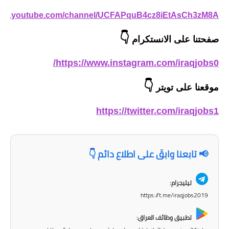
المرحلة الاعدادية
/www.youtube.com/channel/UCFAPquB4cz8iEtAsCh3zM8A
ملازم دراسية
👇
صفحتنا على الانستكرام
المرحلة الابتدائية
https://www.instagram.com/iraqjobs0/
المرحلة المتوسطة
👇
موقعنا على تويتر
المرحلة الاعدادية
https://twitter.com/iraqjobs1
دروس
المرحلة الابتدائية
📢 تابعنا وابقَ على اطلاع دائم 👇
المرحلة المتوسطة
تيليجرام:
المرحلة الاعدادية
https://t.me/iraqjobs2019
تطبيق وظائف العراق:
مواضيع انشاء