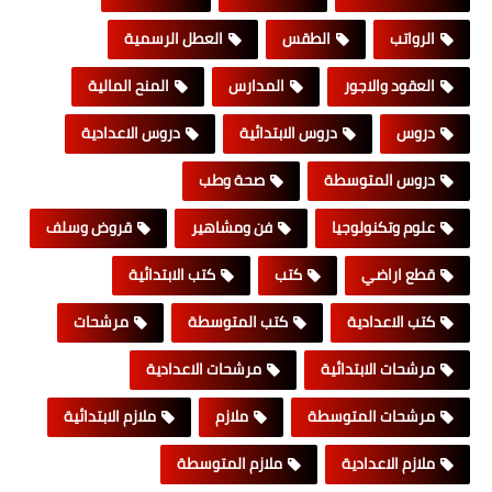
الرواتب
الطقس
العطل الرسمية
العقود والاجور
المدارس
المنح المالية
دروس
دروس الابتدائية
دروس الاعدادية
دروس المتوسطة
صحة وطب
علوم وتكنولوجيا
فن ومشاهير
قروض وسلف
قطع اراضي
كتب
كتب الابتدائية
كتب الاعدادية
كتب المتوسطة
مرشحات
مرشحات الابتدائية
مرشحات الاعدادية
مرشحات المتوسطة
ملازم
ملازم الابتدائية
ملازم الاعدادية
ملازم المتوسطة