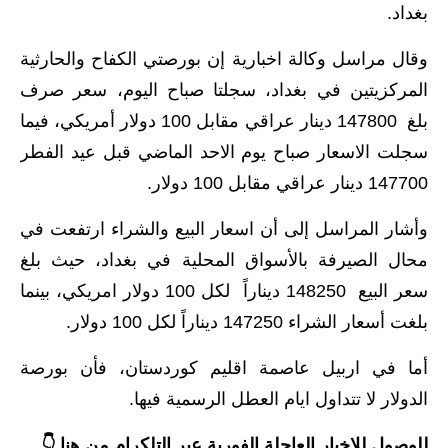
بغداد.
الاخبار الاقتصادية
وقال مراسل وكالة اخبارية إن بورصتي الكفاح والحارثية
الاخبار الرياضية
المركزيتين في بغداد، سجلتا صباح اليوم، سعر صرف
بلغ 147800 دينار عراقي مقابل 100 دولار أمريكي، فيما
المدارس
سجلت الاسعار صباح يوم الاحد الماضي قبل عيد الفطر
اخبار وقرارات وزارة التربية
147700 دينار عراقي مقابل 100 دولار.
نتائج الامتحانات
وأشار المراسل إلى أن اسعار البيع والشراء ارتفعت في
محال الصيرفة بالأسواق المحلية في بغداد، حيث بلغ
المرحلة الابتدائية
سعر البيع 148250 ديناراً لكل 100 دولار امريكي، بينما
المرحلة المتوسطة
بلغت أسعار الشراء 147250 ديناراً لكل 100 دولار.
المرحلة الاعدادية
أما في اربيل عاصمة اقليم كوردستان، فأن بورصة
الدولار لا تتداول ايام العطل الرسمية فيها.
اسئلة وزارية
للوصول للاخبار العاجلة الفورية عبر التلكرام من هنا 👇