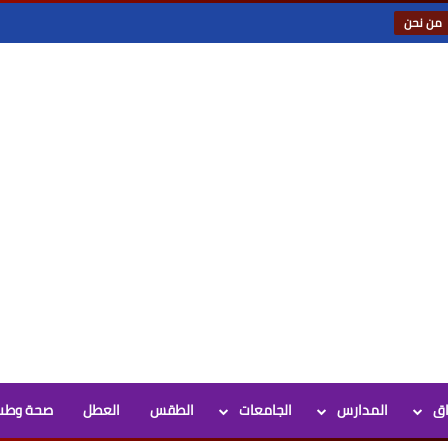
من نحن
اق
المدارس
الجامعات
الطقس
العطل
صحة وطب