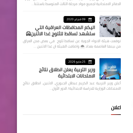
الدفاتر الامتحانية لجميع مواد مرحلة الثالث المتوسط باستثنا…
09 فبراير 2020
اليكم المحافظات العراقية التي
ستشهد تساقط للثلوج غدا الاثنين🥶
توقعت هيئة الانواء الجوية عن تساقط ثلوج في بعض مدن العراق
من بينها العاصمة بغداد ⁦🌨️⁩ واضافت الهيئة ان غدا الاثنين …
25 مايو 2026
وزير التربية يعلن انطلاق نتائج
الامتحانات الابتدائية
أعلن وزير التربية عبد الكريم عبطان الجبوري، الاثنين، انطلاق نتائج
الامتحانات الوزارية للدراسة الابتدائية/ الدور الأول…
اعلان