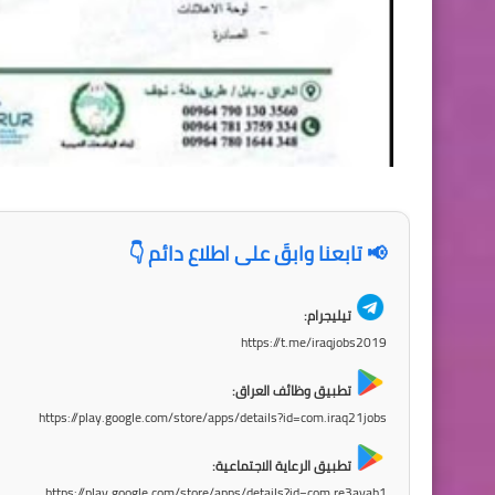
📢 تابعنا وابقَ على اطلاع دائم 👇
تيليجرام:
https://t.me/iraqjobs2019
تطبيق وظائف العراق:
https://play.google.com/store/apps/details?id=com.iraq21jobs
تطبيق الرعاية الاجتماعية:
https://play.google.com/store/apps/details?id=com.re3ayah1