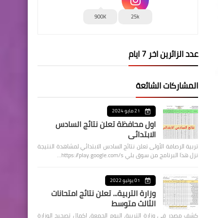
900K
25k
عدد الزائرين اخر 7 ايام
المشاركات الشائعة
21 مايو 2024
اول محافظة تعلن نتائج السادس
الابتدائي
تربية الرصافة الأولى تعلن نتائج السادس الابتدائي لمشاهدة النتيجة
نزل هذا البرنامج من سوق بلي https://play.google.com/s…
01 يوليو 2022
وزارة التربية... تعلن نتائج امتحانات
الثالث متوسط
كشف مصدر في وزارة التربية، اليوم الجمعة، اكمال تصحيح الوزارة