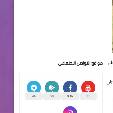
مواقع التواصل الاجتماعي
ظم
ار
20k
50k
800k
1m