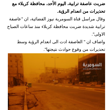
ضربت عاصفة ترابية، اليوم الأحد، محافظة كربلاء مع
الاخبار الاقتصادية
تحذيرات من انعدام الرؤية.
وقال مراسل قناة السومرية نيوز الفضائية، ان "عاصفة
الاخبار الرياضية
ترابية شديدة ضربت محافظة كربلاء منذ ساعات الصباح
المدارس
الاولى".
واضاف ان " العاصفة ادت الى انعدام الرؤية وسط
اخبار وقرارات وزارة التربية
تحذيرات من وقوع حوادث نتيجتها".
نتائج الامتحانات
المرحلة الابتدائية
المرحلة المتوسطة
المرحلة الاعدادية
اسئلة وزارية