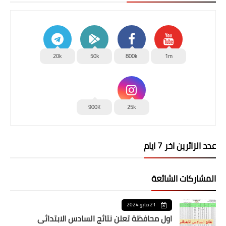
20k
50k
800k
1m
900K
25k
عدد الزائرين اخر 7 ايام
المشاركات الشائعة
21 مايو 2024
اول محافظة تعلن نتائج السادس الابتدائي