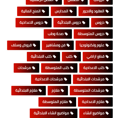
العقود والاجور
المدارس
المنح المالية
دروس
دروس الابتدائية
دروس الاعدادية
دروس المتوسطة
صحة وطب
علوم وتكنولوجيا
فن ومشاهير
قروض وسلف
قطع اراضي
كتب
كتب الابتدائية
كتب الاعدادية
كتب المتوسطة
مرشحات
مرشحات الابتدائية
مرشحات الاعدادية
مرشحات المتوسطة
ملازم
ملازم الابتدائية
ملازم الاعدادية
ملازم المتوسطة
مواضيع انشاء
مواضيع انشاء الابتدائية