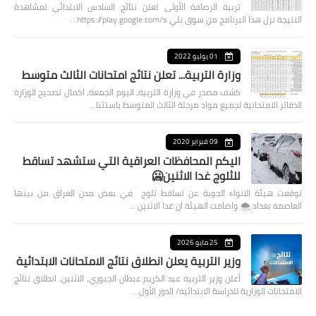
تربية الرصافة الأولى تعلن نتائج السادس الابتدائي لمشاهدة
النتيجة نزل هذا البرنامج من سوق بلي https://play.google.com/s…
01 يوليو 2022
وزارة التربية... تعلن نتائج امتحانات الثالث متوسط
كشف مصدر في وزارة التربية، اليوم الجمعة، اكمال تصحيح الوزارة
الدفاتر الامتحانية لجميع مواد مرحلة الثالث المتوسط باستثنا…
09 فبراير 2020
اليكم المحافظات العراقية التي ستشهد تساقط
للثلوج غدا الاثنين🥶
توقعت هيئة الانواء الجوية عن تساقط ثلوج في بعض مدن العراق من بينها
العاصمة بغداد ⁦🌨️⁩ واضافت الهيئة ان غدا الاثنين …
25 مايو 2026
وزير التربية يعلن انطلاق نتائج الامتحانات الابتدائية
أعلن وزير التربية عبد الكريم عبطان الجبوري، الاثنين، انطلاق نتائج
الامتحانات الوزارية للدراسة الابتدائية/ الدور الأول…