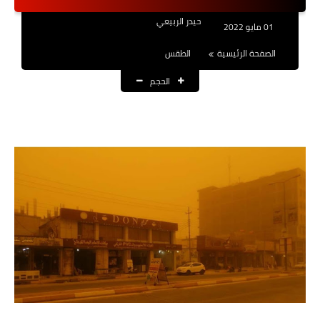
نتائج التعيينات
حيدر الربيعي
01 مايو 2022
العقود والاجور اليومية
الصفحة الرئيسية
الطقس
الحجم
الرواتب والقروض
الرواتب
القروض والسلف
المنح المالية
قطع الاراضي
اخبار العراق
الاخبار السياسية
الاخبار الامنية