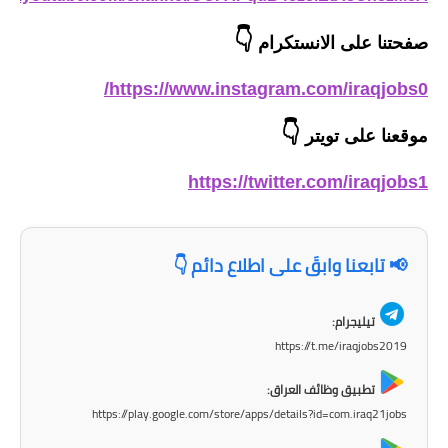
المرحلة الابتدائية
👇
صفحتنا على الانستكرام
المرحلة المتوسطة
https://www.instagram.com/iraqjobs0/
المرحلة الاعدادية
👇
موقعنا على تويتر
الجامعات
https://twitter.com/iraqjobs1
اخبار وقرارات وزارة التعليم
العالي
📢 تابعنا وابقَ على اطلاع دائم 👇
استمارة القبول المركزي
تيليجرام:
نتائج القبول المركزي
https://t.me/iraqjobs2019
الطقس
تطبيق وظائف العراق:
العطل
https://play.google.com/store/apps/details?id=com.iraq21jobs