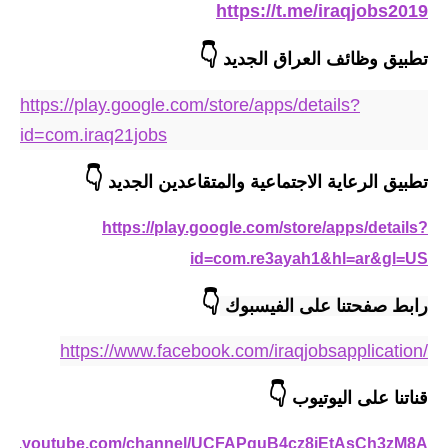
https://t.me/iraqjobs2019
المرحلة الاعدادية
👇
ملازم دراسية
تطبيق وظائف العراق الجديد
المرحلة الابتدائية
https://play.google.com/store/apps/details?
id=com.iraq21jobs
المرحلة المتوسطة
👇
تطبيق الرعاية الاجتماعية والمتقاعدين الجديد
المرحلة الاعدادية
https://play.google.com/store/apps/details?
دروس
id=com.re3ayah1&hl=ar&gl=US
المرحلة الابتدائية
👇
رابط صفحتنا على الفيسبوك 
المرحلة المتوسطة
https://www.facebook.com/iraqjobsapplication/
المرحلة الاعدادية
👇
قناتنا على اليوتيوب
مواضيع انشاء
/www.youtube.com/channel/UCFAPquB4cz8iEtAsCh3zM8A