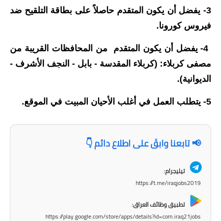
المرحلة الابتدائية
3- يفضل أن يكون المتقدم حاصلاً على بطاقة التلقيح ضد
المرحلة المتوسطة
فيروس كورونا.
المرحلة الاعدادية
4- يفضل أن يكون المتقدم من المحافظات القريبة من
مصفى كربلاء: (كربلاء المقدسة - بابل - النجف الأشرف -
مرشحات
الديوانية).
المرحلة الابتدائية
5- يتطلب العمل في أغلب الأحيان المبيت في الموقع.
المرحلة المتوسطة
المرحلة الاعدادية
📢 تابعنا وابقَ على اطلاع دائم 👇
كتب مدرسية
تيليجرام:
المرحلة الابتدائية
https://t.me/iraqjobs2019
تطبيق وظائف العراق:
المرحلة المتوسطة
https://play.google.com/store/apps/details?id=com.iraq21jobs