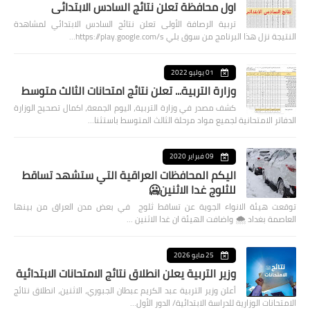
اول محافظة تعلن نتائج السادس الابتدائي
تربية الرصافة الأولى تعلن نتائج السادس الابتدائي لمشاهدة
النتيجة نزل هذا البرنامج من سوق بلي https://play.google.com/s…
01 يوليو 2022
وزارة التربية... تعلن نتائج امتحانات الثالث متوسط
كشف مصدر في وزارة التربية، اليوم الجمعة، اكمال تصحيح الوزارة
الدفاتر الامتحانية لجميع مواد مرحلة الثالث المتوسط باستثنا…
09 فبراير 2020
اليكم المحافظات العراقية التي ستشهد تساقط
للثلوج غدا الاثنين🥶
توقعت هيئة الانواء الجوية عن تساقط ثلوج في بعض مدن العراق من بينها
العاصمة بغداد ⁦🌨️⁩ واضافت الهيئة ان غدا الاثنين …
25 مايو 2026
وزير التربية يعلن انطلاق نتائج الامتحانات الابتدائية
أعلن وزير التربية عبد الكريم عبطان الجبوري، الاثنين، انطلاق نتائج
الامتحانات الوزارية للدراسة الابتدائية/ الدور الأول…