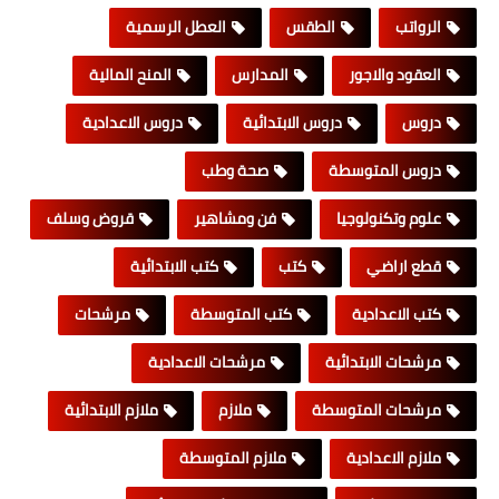
الرواتب
الطقس
العطل الرسمية
العقود والاجور
المدارس
المنح المالية
دروس
دروس الابتدائية
دروس الاعدادية
دروس المتوسطة
صحة وطب
علوم وتكنولوجيا
فن ومشاهير
قروض وسلف
قطع اراضي
كتب
كتب الابتدائية
كتب الاعدادية
كتب المتوسطة
مرشحات
مرشحات الابتدائية
مرشحات الاعدادية
مرشحات المتوسطة
ملازم
ملازم الابتدائية
ملازم الاعدادية
ملازم المتوسطة