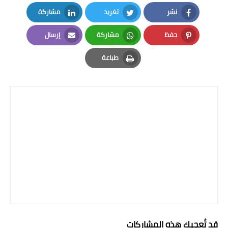
نشر
تغريد
مشاركة
المرحلة الابتدائية
LinkedIn
Twitter
Facebook
حفظ
مشاركة
إرسال
المرحلة المتوسطة
Email
Whatsapp
Pinterest
طباعة
المرحلة الاعدادية
Print
الجامعات
اخبار وقرارات وزارة التعليم
العالي
استمارة القبول المركزي
نتائج القبول المركزي
الطقس
العطل
قد تُعجبك هذه المشاركات