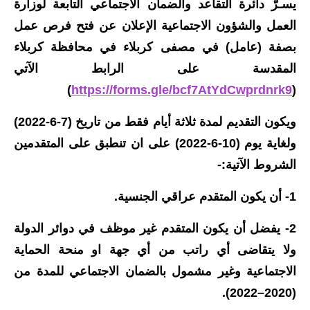
يسـرُّ دائرة التقاعد والضمان الاجتماعي التابعة لوزارة
الاخبار الاقتصادية
العمل والشؤون الاجتماعية الإعلان عن فتح فرص عمل
بصفة (عامل) في مصفى كربلاء في محافظة كربلاء
الاخبار الرياضية
المقدسة على الرابط الآتي
المدارس
)
https://forms.gle/bcf7AtYdCwprdnrk9
(
اخبار وقرارات وزارة التربية
و
يكون التقديم لمدة ثلاثة أيام فقط من تاريخ (7-6-2022)
ولغاية يوم (10-6-2022) على ان تنطبق على المتقدمين
نتائج الامتحانات
الشروط الآتية:-
المرحلة الابتدائية
1- أن يكون المتقدم عراقي الجنسية.
المرحلة المتوسطة
2- يفضل أن يكون المتقدم غير موظف في دوائر الدولة
المرحلة الاعدادية
ولا يتقاضى أي راتب من أي جهة او منحة الحماية
الاجتماعية وغير مشمول بالضمان الاجتماعي للمدة من
اسئلة وزارية
(2020–2022).