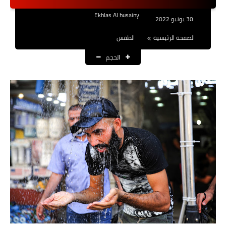
نتائج التعيينات
Ekhlas Al husainy
30 يونيو 2022
العقود والاجور اليومية
الصفحة الرئيسية
الطقس
الحجم
الرواتب والقروض
الرواتب
القروض والسلف
المنح المالية
قطع الاراضي
اخبار العراق
الاخبار السياسية
الاخبار الامنية