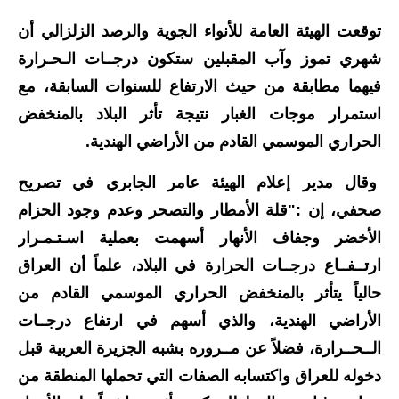
الاخبار الاقتصادية
توقعت الهيئة العامة للأنواء الجوية والرصد الزلزالي أن
شهري تموز وآب المقبلين ستكون درجــات الـحـرارة
الاخبار الرياضية
فيهما مطابقة من حيث الارتفاع للسنوات السابقة، مع
المدارس
استمرار موجات الغبار نتيجة تأثر البلاد بالمنخفض
الحراري الموسمي القادم من الأراضي الهندية.
اخبار وقرارات وزارة التربية
وقال مدير إعلام الهيئة عامر الجابري في تصريح
نتائج الامتحانات
صحفي، إن :"قلة الأمطار والتصحر وعدم وجود الحزام
المرحلة الابتدائية
الأخضر وجفاف الأنهار أسهمت بعملية اسـتـمـرار
ارتــفــاع درجــات الحرارة في البلاد، علماً أن العراق
المرحلة المتوسطة
حالياً يتأثر بالمنخفض الحراري الموسمي القادم من
المرحلة الاعدادية
الأراضي الهندية، والذي أسهم في ارتفاع درجــات
الــحــرارة، فضلاً عن مــروره بشبه الجزيرة العربية قبل
اسئلة وزارية
دخوله للعراق واكتسابه الصفات التي تحملها المنطقة من