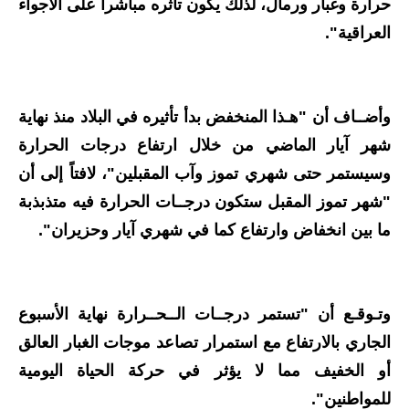
المرحلة الابتدائية
حرارة وغبار ورمال، لذلك يكون تأثره مباشراً على الأجواء
العراقية".
المرحلة المتوسطة
المرحلة الاعدادية
وأضــاف أن "هـذا المنخفض بدأ تأثيره في البلاد منذ نهاية
مرشحات
شهر آيار الماضي من خلال ارتفاع درجات الحرارة
المرحلة الابتدائية
وسيستمر حتى شهري تموز وآب المقبلين"، لافتاً إلى أن
"شهر تموز المقبل ستكون درجــات الحرارة فيه متذبذبة
المرحلة المتوسطة
ما بين انخفاض وارتفاع كما في شهري آيار وحزيران".
المرحلة الاعدادية
كتب مدرسية
وتـوقـع أن "تستمر درجــات الــحــرارة نهاية الأسبوع
المرحلة الابتدائية
الجاري بالارتفاع مع استمرار تصاعد موجات الغبار العالق
أو الخفيف مما لا يؤثر في حركة الحياة اليومية
المرحلة المتوسطة
للمواطنين".