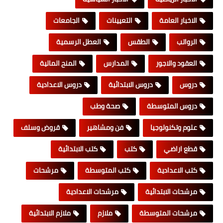
الاخبار العامة
التعيينات
الجامعات
الرواتب
الطقس
العطل الرسمية
العقود والاجور
المدارس
المنح المالية
دروس
دروس الابتدائية
دروس الاعدادية
دروس المتوسطة
صحة وطب
علوم وتكنولوجيا
فن ومشاهير
قروض وسلف
قطع اراضي
كتب
كتب الابتدائية
كتب الاعدادية
كتب المتوسطة
مرشحات
مرشحات الابتدائية
مرشحات الاعدادية
مرشحات المتوسطة
ملازم
ملازم الابتدائية