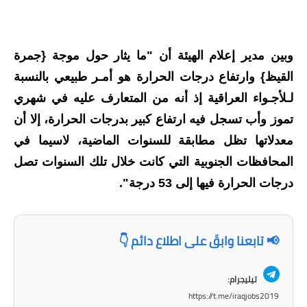
المرحلة الاعدادية
ملازم دراسية
وبين مدير إعلام الهيئة أن "ما يثار حول موجة {جمرة
المرحلة الابتدائية
القيظ} وارتفاع درجات الحرارة هو أمـر طبيعي بالنسبة
لـلأجـواء العراقية إذ أنه من المتعارف عليه في شهري
المرحلة المتوسطة
تموز وأب تسجل فيه ارتفاع كبير بدرجات الحرارة، إلا أن
المرحلة الاعدادية
معدلاتها تظل مطابقة للسنوات الماضية، لاسيما في
المحافظات الجنوبية التي كانت خلال تلك السنوات تصل
دروس
درجات الحرارة فيها إلى 53 درجة".
المرحلة الابتدائية
المرحلة المتوسطة
📢 تابعنا وابقَ على اطلاع دائم 👇
المرحلة الاعدادية
تيليجرام:
مواضيع انشاء
https://t.me/iraqjobs2019