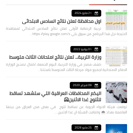
21 مايو 2024
اول محافظة تعلن نتائج السادس الابتدائي
تربية الرصافة الأولى تعلن نتائج السادس الابتدائي لمشاهدة
النتيجة نزل هذا البرنامج من سوق بلي https://play.google.com/s…
01 يوليو 2022
وزارة التربية... تعلن نتائج امتحانات الثالث متوسط
كشف مصدر في وزارة التربية، اليوم الجمعة، اكمال تصحيح الوزارة
الدفاتر الامتحانية لجميع مواد مرحلة الثالث المتوسط باستثنا…
09 فبراير 2020
اليكم المحافظات العراقية التي ستشهد تساقط
للثلوج غدا الاثنين🥶
توقعت هيئة الانواء الجوية عن تساقط ثلوج في بعض مدن العراق من بينها
العاصمة بغداد ⁦🌨️⁩ واضافت الهيئة ان غدا الاثنين …
25 مايو 2026