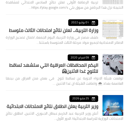
تربية الرصافة الأولى تعلن نتائج السادس الابتدائي لمشاهدة
النتيجة نزل هذا البرنامج من سوق بلي https://play.google.com/s…
01 يوليو 2022
وزارة التربية... تعلن نتائج امتحانات الثالث متوسط
كشف مصدر في وزارة التربية، اليوم الجمعة، اكمال تصحيح الوزارة
الدفاتر الامتحانية لجميع مواد مرحلة الثالث المتوسط باستثنا…
09 فبراير 2020
اليكم المحافظات العراقية التي ستشهد تساقط
للثلوج غدا الاثنين🥶
توقعت هيئة الانواء الجوية عن تساقط ثلوج في بعض مدن العراق من بينها
العاصمة بغداد ⁦🌨️⁩ واضافت الهيئة ان غدا الاثنين …
25 مايو 2026
وزير التربية يعلن انطلاق نتائج الامتحانات الابتدائية
أعلن وزير التربية عبد الكريم عبطان الجبوري، الاثنين، انطلاق نتائج
الامتحانات الوزارية للدراسة الابتدائية/ الدور الأول…