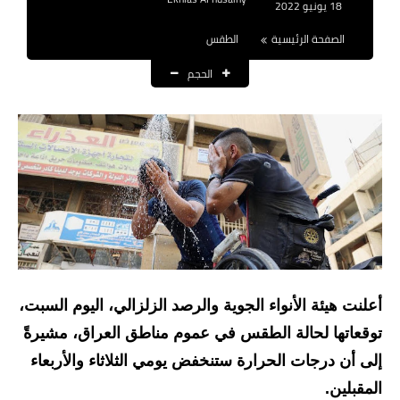
18 يونيو 2022
نتائج التعيينات
الصفحة الرئيسية
الطقس
العقود والاجور اليومية
الحجم
الرواتب والقروض
الرواتب
القروض والسلف
المنح المالية
قطع الاراضي
أعلنت هيئة الأنواء الجوية والرصد الزلزالي، اليوم السبت،
اخبار العراق
توقعاتها لحالة الطقس في عموم مناطق العراق، مشيرةً
الاخبار السياسية
إلى أن درجات الحرارة ستنخفض يومي الثلاثاء والأربعاء
الاخبار الامنية
المقبلين.