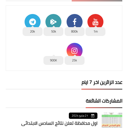
20k
50k
800k
1m
900K
25k
عدد الزائرين اخر 7 ايام
المشاركات الشائعة
21 مايو 2024
اول محافظة تعلن نتائج السادس الابتدائي