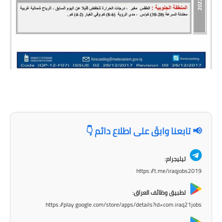
صحة وطب
فن ومشاهير
العامة
📢 تابعنا وابقَ على اطلاع دائم 👇
تيليجرام:
https://t.me/iraqjobs2019
تطبيق وظائف العراق:
https://play.google.com/store/apps/details?id=com.iraq21jobs