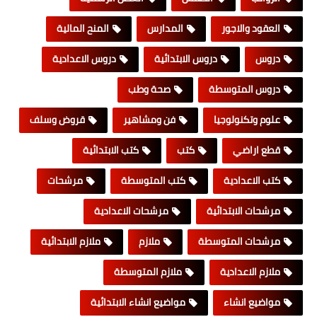
العقود والاجور
المدارس
المنح المالية
دروس
دروس الابتدائية
دروس الاعدادية
دروس المتوسطة
صحة وطب
علوم وتكنولوجيا
فن ومشاهير
قروض وسلف
قطع اراضي
كتب
كتب الابتدائية
كتب الاعدادية
كتب المتوسطة
مرشحات
مرشحات الابتدائية
مرشحات الاعدادية
مرشحات المتوسطة
ملازم
ملازم الابتدائية
ملازم الاعدادية
ملازم المتوسطة
مواضيع انشاء
مواضيع انشاء الابتدائية