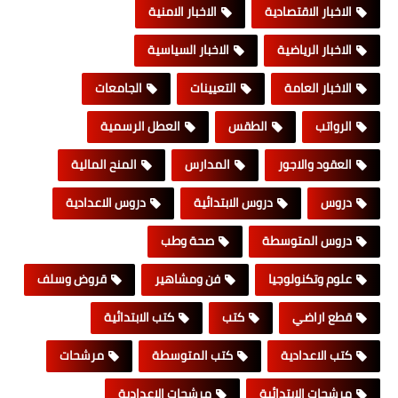
الاخبار الاقتصادية
الاخبار الامنية
الاخبار الرياضية
الاخبار السياسية
الاخبار العامة
التعيينات
الجامعات
الرواتب
الطقس
العطل الرسمية
العقود والاجور
المدارس
المنح المالية
دروس
دروس الابتدائية
دروس الاعدادية
دروس المتوسطة
صحة وطب
علوم وتكنولوجيا
فن ومشاهير
قروض وسلف
قطع اراضي
كتب
كتب الابتدائية
كتب الاعدادية
كتب المتوسطة
مرشحات
مرشحات الابتدائية
مرشحات الاعدادية