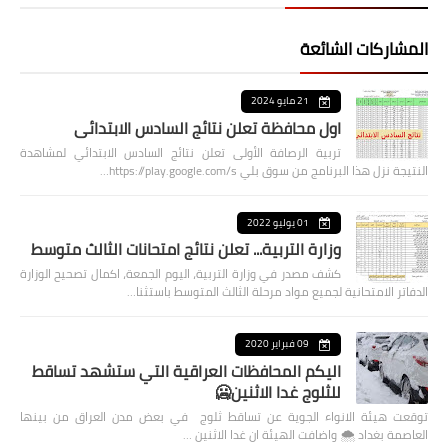
المشاركات الشائعة
21 مايو 2024
اول محافظة تعلن نتائج السادس الابتدائي
تربية الرصافة الأولى تعلن نتائج السادس الابتدائي لمشاهدة
النتيجة نزل هذا البرنامج من سوق بلي https://play.google.com/s…
01 يوليو 2022
وزارة التربية... تعلن نتائج امتحانات الثالث متوسط
كشف مصدر في وزارة التربية، اليوم الجمعة، اكمال تصحيح الوزارة
الدفاتر الامتحانية لجميع مواد مرحلة الثالث المتوسط باستثنا…
09 فبراير 2020
اليكم المحافظات العراقية التي ستشهد تساقط
للثلوج غدا الاثنين🥶
توقعت هيئة الانواء الجوية عن تساقط ثلوج في بعض مدن العراق من بينها
العاصمة بغداد ⁦🌨️⁩ واضافت الهيئة ان غدا الاثنين …