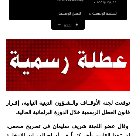
23 يونيو 2022
نتائج التعيينات
الصفحة الرئيسية
العطل الرسمية
العقود والاجور اليومية
الحجم
الرواتب والقروض
الرواتب
القروض والسلف
المنح المالية
قطع الاراضي
توقعت لجنة الأوقــاف والـشـؤون الدينية النيابية، إقـرار
اخبار العراق
قانون العطل الرسمية خلال الدورة البرلمانية الحالية.
الاخبار السياسية
وقال عضو اللجنة شريف سليمان في تصريح صحفي،
الاخبار الامنية
ان "هذا القانون تأخر كثيراً في أدراج الدورات الانتخابية