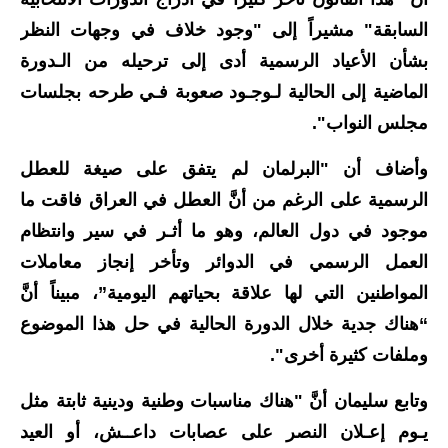
السابقة" مشيراً إلى "وجود خلاف في وجهات النظر
الاخبار الاقتصادية
بشأن الأعياد الرسمية أدى إلى ترحيله من الـدورة
الاخبار الرياضية
الماضية إلى الحالية لـوجـود صعوبة فـي طرحه بجلسات
مجلس النواب".
المدارس
وأضاف أن "البرلمان لم يتفق على صيغة للعطل
اخبار وقرارات وزارة التربية
الرسمية على الرغم من أنَّ العطل في العراق فاقت ما
نتائج الامتحانات
موجود في دول العالم، وهو ما أثـر في سير وانتظام
العمل الرسمي في الدوائر وتأخر إنجاز معاملات
المرحلة الابتدائية
المواطنين التي لها علاقة بحياتهم اليومية”، مبيناً أنَّ
المرحلة المتوسطة
“هناك جدية خلال الدورة الحالية في حل هذا الموضوع
وملفات كثيرة أخرى".
المرحلة الاعدادية
وتابع سليمان أنَّ "هناك مناسبات وطنية ودينية ثابتة مثل
اسئلة وزارية
يـوم إعـلان النصر على عصابات داعــش، أو العيد