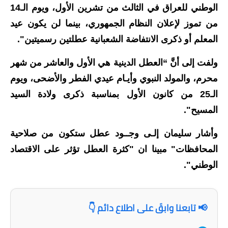
المرحلة الابتدائية
الوطني للعراق في الثالث من تشرين الأول، ويوم الـ14
المرحلة المتوسطة
من تموز لإعلان النظام الجمهوري، بينما لن يكون عيد
المعلم أو ذكرى الانتفاضة الشعبانية عطلتين رسميتين".
المرحلة الاعدادية
ولفت إلى أنَّ “العطل الدينية هي الأول والعاشر من شهر
مرشحات
محرم، والمولد النبوي وأيـام عيدي الفطر والأضحى، ويوم
المرحلة الابتدائية
الـ25 من كانون الأول بمناسبة ذكرى ولادة السيد
المسيح".
المرحلة المتوسطة
وأشار سليمان إلـى وجــود عطل ستكون من صلاحية
المرحلة الاعدادية
المحافظات" مبينا ان "كثرة العطل تؤثر على الاقتصاد
كتب مدرسية
الوطني".
المرحلة الابتدائية
📢 تابعنا وابقَ على اطلاع دائم 👇
المرحلة المتوسطة