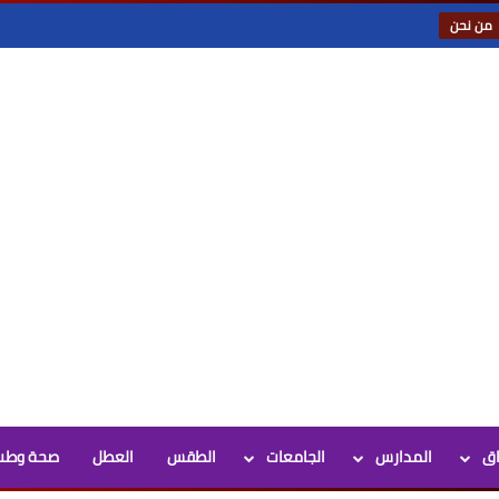
من نحن
اق
المدارس
الجامعات
الطقس
العطل
صحة وطب