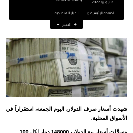
01 يوليو 2022
نتائج التعيينات
الصفحة الرئيسية
الاخبار الاقتصادية
العقود والاجور اليومية
الحجم
الرواتب والقروض
الرواتب
القروض والسلف
المنح المالية
قطع الاراضي
اخبار العراق
شهدت أسعار صرف الدولار، اليوم الجمعة، استقراراً في
الاخبار السياسية
الأسواق المحلية.
الاخبار الامنية
وسجَّلت أسعار بيع الدولار، 148000 دينار لكل 100