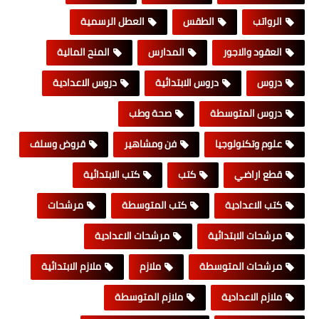
الرواتب
الطقس
العطل الرسمية
العقود والاجور
المدارس
المنح المالية
دروس
دروس الابتدائية
دروس الاعدادية
دروس المتوسطة
صحة وطب
علوم وتكنولوجيا
فن ومشاهير
قروض وسلف
قطع اراضي
كتب
كتب الابتدائية
كتب الاعدادية
كتب المتوسطة
مرشحات
مرشحات الابتدائية
مرشحات الاعدادية
مرشحات المتوسطة
ملازم
ملازم الابتدائية
ملازم الاعدادية
ملازم المتوسطة