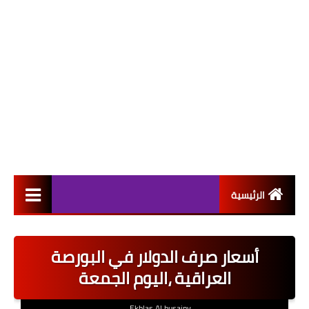
الرئيسية
التعيينات
أسعار صرف الدولار في البورصة
اخبار القطاع العام
العراقية ،اليوم الجمعة
اخبار القطاع الخاص
Ekhlas Al husainy