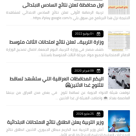
اول محافظة تعلن نتائج السادس الابتدائي
تربية الرصافة الأولى تعلن نتائج السادس الابتدائي لمشاهدة
النتيجة نزل هذا البرنامج من سوق بلي https://play.google.com/s…
01 يوليو 2022
وزارة التربية... تعلن نتائج امتحانات الثالث متوسط
كشف مصدر في وزارة التربية، اليوم الجمعة، اكمال تصحيح الوزارة
الدفاتر الامتحانية لجميع مواد مرحلة الثالث المتوسط باستثنا…
09 فبراير 2020
اليكم المحافظات العراقية التي ستشهد تساقط
للثلوج غدا الاثنين🥶
توقعت هيئة الانواء الجوية عن تساقط ثلوج في بعض مدن العراق من بينها
العاصمة بغداد ⁦🌨️⁩ واضافت الهيئة ان غدا الاثنين …
25 مايو 2026
وزير التربية يعلن انطلاق نتائج الامتحانات الابتدائية
أعلن وزير التربية عبد الكريم عبطان الجبوري، الاثنين، انطلاق نتائج
الامتحانات الوزارية للدراسة الابتدائية/ الدور الأول…