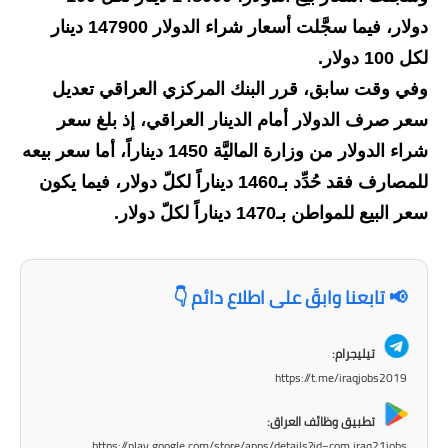
دولار، فيما سجَّلت أسعار شراء الدولار 147900 دينار
الاخبار الاقتصادية
لكل 100 دولار.
الاخبار الرياضية
وفي وقت سابق، قرر البنك المركزي العراقي تعديل
سعر صرف الدولار أمام الدينار العراقي، إذ بلغ سعر
المدارس
شراء الدولار من وزارة الماليَّة 1450 ديناراً، أما سعر بيعه
اخبار وقرارات وزارة التربية
للمصارف فقد حُدِّد بـ1460 ديناراً لكلّ دولار، فيما يكون
سعر البيع للمواطن بـ1470 ديناراً لكلّ دولار.
نتائج الامتحانات
المرحلة الابتدائية
📢 تابعنا وابقَ على اطلاع دائم 👇
المرحلة المتوسطة
تيليجرام:
المرحلة الاعدادية
https://t.me/iraqjobs2019
اسئلة وزارية
تطبيق وظائف العراق:
https://play.google.com/store/apps/details?id=com.iraq21jobs