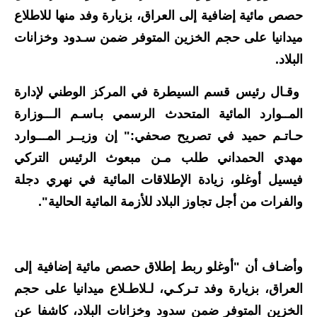
حصص مائية إضافية إلى العراق، بزيارة وفد منها للاطلاع
الاخبار الاقتصادية
ميدانيا على حجم الخزين المتوفر ضمن سـدود وخزانات
الاخبار الرياضية
البلاد.
المدارس
وقـال رئيس قسم السيطرة في المركز الوطني لإدارة
المــوارد المائية المتحدث الرسمي بـاسـم الـــوزارة
اخبار وقرارات وزارة التربية
حـاتـم حميد في تصريح صحفي:" إن وزيــر المـــوارد
نتائج الامتحانات
مهدي الحمداني طلب مـن مبعوث الرئيس التركي
فيسيل أوغلو، زيادة الإطلاقات المائية في نهري دجلة
المرحلة الابتدائية
والفرات من أجل تجاوز البلاد للأزمة المائية الحالية".
المرحلة المتوسطة
المرحلة الاعدادية
وأضـاف أن "أوغلو ربط إطلاق حصص مائية إضافية إلى
اسئلة وزارية
العراق، بزيارة وفد تـركـي، لـلاطـلاع ميدانيا على حجم
الخزين المتوفر ضمن سدود وخزانات البلاد، كاشفا عن