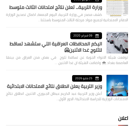
وزارة التربية... تعلن نتائج امتحانات الثالث متوسط
كشف مصدر في وزارة التربية، اليوم الجمعة، اكمال تصحيح الوزارة
الدفاتر الامتحانية لجميع مواد مرحلة الثالث المتوسط باستثنا…
09 فبراير 2020
اليكم المحافظات العراقية التي ستشهد تساقط
للثلوج غدا الاثنين🥶
توقعت هيئة الانواء الجوية عن تساقط ثلوج في بعض مدن العراق من بينها
العاصمة بغداد ⁦🌨️⁩ واضافت الهيئة ان غدا الاثنين …
25 مايو 2026
وزير التربية يعلن انطلاق نتائج الامتحانات الابتدائية
أعلن وزير التربية عبد الكريم عبطان الجبوري، الاثنين، انطلاق نتائج
الامتحانات الوزارية للدراسة الابتدائية/ الدور الأول…
اعلان