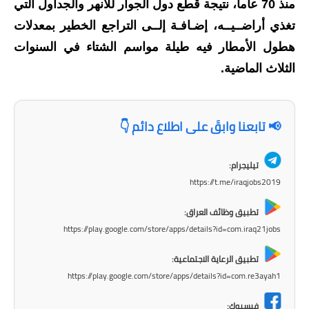
منذ 70 عاما، نتيجة قطع دول الجوار للأنهر والجداول التي
المرحلة الاعدادية
تغذي أراضــيــه، إضـافـة إلــى التراجع الخطير بمعدلات
ملازم دراسية
هطول الأمطار فيه طيلة مواسم الشتاء في السنوات
الثلاث الماضية.
المرحلة الابتدائية
المرحلة المتوسطة
📢 تابعنا وابقَ على اطلاع دائم 👇
المرحلة الاعدادية
تيليجرام:
دروس
https://t.me/iraqjobs2019
المرحلة الابتدائية
تطبيق وظائف العراق:
https://play.google.com/store/apps/details?id=com.iraq21jobs
المرحلة المتوسطة
تطبيق الرعاية الاجتماعية:
المرحلة الاعدادية
https://play.google.com/store/apps/details?id=com.re3ayah1
مواضيع انشاء
فيسبوك: