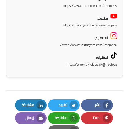
https://www.facebook.com/iraqjobs9
المرحلة الابتدائية
يوتيوب:
المرحلة المتوسطة
https://www.youtube.com/@iraqjobs
المرحلة الاعدادية
انستغرام:
https://www.instagram.com/iraqjobs0/
الجامعات
تيكتوك:
اخبار وقرارات وزارة التعليم
https://www.tiktok.com/@iraqjobs
العالي
استمارة القبول المركزي
نتائج القبول المركزي
نشر
تغريد
مشاركة
الطقس
LinkedIn
Twitter
Facebook
حفظ
مشاركة
إرسال
العطل
Email
Whatsapp
Pinterest