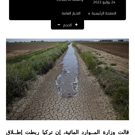
24 يوليو 2022
نتائج التعيينات
الصفحة الرئيسية
الاخبار العامة
العقود والاجور اليومية
الحجم
الرواتب والقروض
الرواتب
القروض والسلف
المنح المالية
قطع الاراضي
اخبار العراق
الاخبار السياسية
الاخبار الامنية
قالت وزارة المــوارد المائية، إن تركيا ربطت إطــلاق