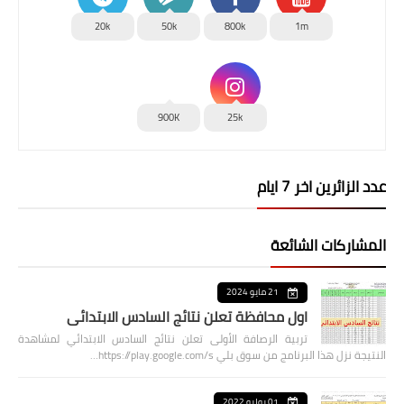
20k
50k
800k
1m
900K
25k
عدد الزائرين اخر 7 ايام
المشاركات الشائعة
21 مايو 2024
اول محافظة تعلن نتائج السادس الابتدائي
تربية الرصافة الأولى تعلن نتائج السادس الابتدائي لمشاهدة
النتيجة نزل هذا البرنامج من سوق بلي https://play.google.com/s…
01 يوليو 2022