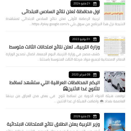
21 مايو 2024
اول محافظة تعلن نتائج السادس الابتدائي
تربية الرصافة الأولى تعلن نتائج السادس الابتدائي لمشاهدة
النتيجة نزل هذا البرنامج من سوق بلي https://play.google.com/s…
01 يوليو 2022
وزارة التربية... تعلن نتائج امتحانات الثالث متوسط
كشف مصدر في وزارة التربية، اليوم الجمعة، اكمال تصحيح الوزارة
الدفاتر الامتحانية لجميع مواد مرحلة الثالث المتوسط باستثنا…
09 فبراير 2020
اليكم المحافظات العراقية التي ستشهد تساقط
للثلوج غدا الاثنين🥶
توقعت هيئة الانواء الجوية عن تساقط ثلوج في بعض مدن العراق من بينها
العاصمة بغداد ⁦🌨️⁩ واضافت الهيئة ان غدا الاثنين …
25 مايو 2026
وزير التربية يعلن انطلاق نتائج الامتحانات الابتدائية