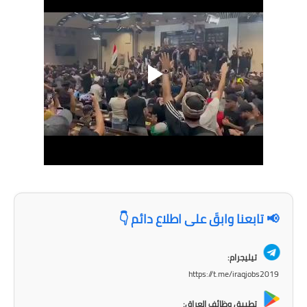
الاخبار الاقتصادية
الاخبار الرياضية
المدارس
اخبار وقرارات وزارة التربية
نتائج الامتحانات
المرحلة الابتدائية
المرحلة المتوسطة
📢 تابعنا وابقَ على اطلاع دائم 👇
المرحلة الاعدادية
تيليجرام:
https://t.me/iraqjobs2019
اسئلة وزارية
تطبيق وظائف العراق: