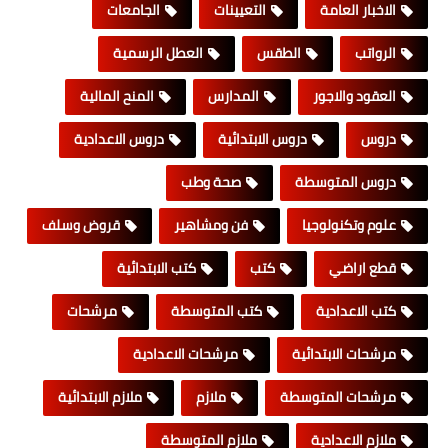
الاخبار العامة
التعيينات
الجامعات
الرواتب
الطقس
العطل الرسمية
العقود والاجور
المدارس
المنح المالية
دروس
دروس الابتدائية
دروس الاعدادية
دروس المتوسطة
صحة وطب
علوم وتكنولوجيا
فن ومشاهير
قروض وسلف
قطع اراضي
كتب
كتب الابتدائية
كتب الاعدادية
كتب المتوسطة
مرشحات
مرشحات الابتدائية
مرشحات الاعدادية
مرشحات المتوسطة
ملازم
ملازم الابتدائية
ملازم الاعدادية
ملازم المتوسطة