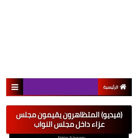
الرئيسية
التعيينات
(فيديو) المتظاهرون يقيمون مجلس
اخبار القطاع العام
عزاء داخل مجلس النواب
اخبار القطاع الخاص
Ekhlas Al husainy