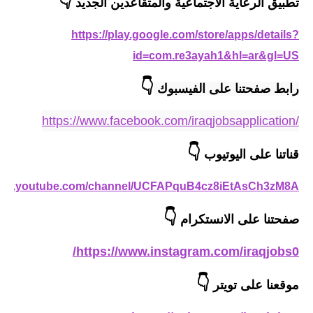
👇
تطبيق الرعاية الاجتماعية والمتقاعدين الجديد
المرحلة الابتدائية
https://play.google.com/store/apps/details?
المرحلة المتوسطة
id=com.re3ayah1&hl=ar&gl=US
المرحلة الاعدادية
👇
رابط صفحتنا على الفيسبوك 
الجامعات
https://www.facebook.com/iraqjobsapplication/
اخبار وقرارات وزارة التعليم
👇
قناتنا على اليوتيوب
العالي
/www.youtube.com/channel/UCFAPquB4cz8iEtAsCh3zM8A
استمارة القبول المركزي
👇
صفحتنا على الانستكرام
نتائج القبول المركزي
https://www.instagram.com/iraqjobs0/
الطقس
👇
موقعنا على تويتر
العطل