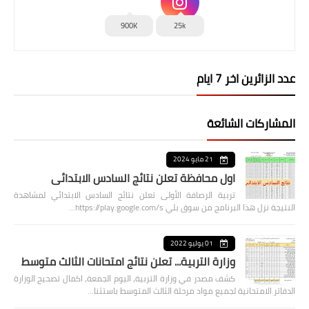
900K
25k
عدد الزائرين اخر 7 ايام
المشاركات الشائعة
21 مايو 2024
اول محافظة تعلن نتائج السادس الابتدائي
تربية الرصافة الأولى تعلن نتائج السادس الابتدائي لمشاهدة
النتيجة نزل هذا البرنامج من سوق بلي https://play.google.com/s…
01 يوليو 2022
وزارة التربية... تعلن نتائج امتحانات الثالث متوسط
كشف مصدر في وزارة التربية، اليوم الجمعة، اكمال تصحيح الوزارة
الدفاتر الامتحانية لجميع مواد مرحلة الثالث المتوسط باستثنا…