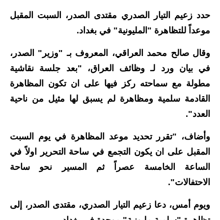
حدد زعيم التيار الصدري مقتدى الصدر، السبت المقبل
الاخبار الاقتصادية
موعداً للتظاهرة "المليونية" في بغداد.
الاخبار الرياضية
وقال صالح محمد العراقي، المعروف بـ "وزير" الصدر،
المدارس
في بيان ورد لـ وظائف العراق، "بعد جلسة نقاشية
مطولة مع سماحته ركز فيها على ان تكون المظاهرة
اخبار وقرارات وزارة التربية
القادمة سلمية ومظاهرة لم يسبق لها مثيل من ناحية
نتائج الامتحانات
العدد".
المرحلة الابتدائية
وأضاف، "تقرر تحديد موعد المظاهرة في يوم السبت
المقبل على ان يكون التجمع في ساحة التحرير اولاً في
المرحلة المتوسطة
الساعة الخامسة عصراً ثم المسير نحو ساحة
المرحلة الاعدادية
الاحتفالات".
اسئلة وزارية
ويوم أمس، دعا زعيم التيار الصدري، مقتدى الصدر، إلى
تظاهرة "سلمية مليونية" موحدة في بغداد.