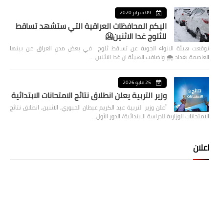
09 فبراير 2020
اليكم المحافظات العراقية التي ستشهد تساقط
للثلوج غدا الاثنين🥶
توقعت هيئة الانواء الجوية عن تساقط ثلوج في بعض مدن العراق من بينها
العاصمة بغداد ⁦🌨️⁩ واضافت الهيئة ان غدا الاثنين …
25 مايو 2026
وزير التربية يعلن انطلاق نتائج الامتحانات الابتدائية
أعلن وزير التربية عبد الكريم عبطان الجبوري، الاثنين، انطلاق نتائج
الامتحانات الوزارية للدراسة الابتدائية/ الدور الأول…
اعلان