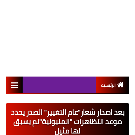
الرئيسية
التعيينات
بعد اصدار شعار"عام التغيير" الصدر يحدد
اخبار القطاع العام
موعد التظاهرات "المليونية"لم يسبق
اخبار القطاع الخاص
لها مثيل