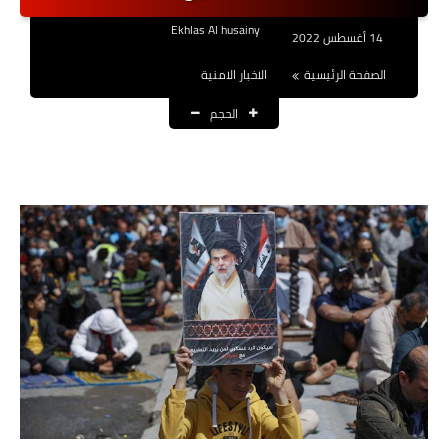
نتائج التعيينات
Ekhlas Al husainy
14 أغسطس 2022
العقود والاجور اليومية
الصفحة الرئيسية
الاخبار الامنية
الحجم
الرواتب والقروض
الرواتب
القروض والسلف
المنح المالية
قطع الاراضي
اخبار العراق
الاخبار السياسية
الاخبار الامنية