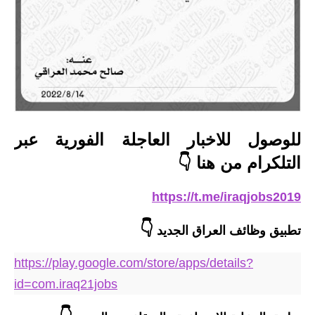
المرحلة الاعدادية
ملازم دراسية
المرحلة الابتدائية
المرحلة المتوسطة
للوصول للاخبار العاجلة الفورية عبر
المرحلة الاعدادية
التلكرام من هنا 👇
دروس
https://t.me/iraqjobs2019
المرحلة الابتدائية
👇
تطبيق وظائف العراق الجديد
المرحلة المتوسطة
https://play.google.com/store/apps/details?
المرحلة الاعدادية
id=com.iraq21jobs
مواضيع انشاء