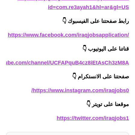
المرحلة الابتدائية
id=com.re3ayah1&hl=ar&gl=US
المرحلة المتوسطة
رابط صفحتنا على الفيسبوك 
👇
المرحلة الاعدادية
https://www.facebook.com/iraqjobsapplication/
مرشحات
قناتنا على اليوتيوب
👇
المرحلة الابتدائية
outube.com/channel/UCFAPquB4cz8iEtAsCh3zM8A
المرحلة المتوسطة
صفحتنا على الانستكرام
👇
المرحلة الاعدادية
https://www.instagram.com/iraqjobs0/
كتب مدرسية
موقعنا على تويتر
👇
المرحلة الابتدائية
https://twitter.com/iraqjobs1
المرحلة المتوسطة