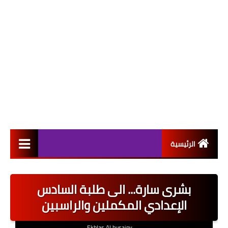
الرئيسية
التعيينات
بشرى سارة... الى طلبة السادس
اخبار القطاع العام
الإعدادي المكملين والراسبين
اخبار القطاع الخاص
Ekhlas Al husainy