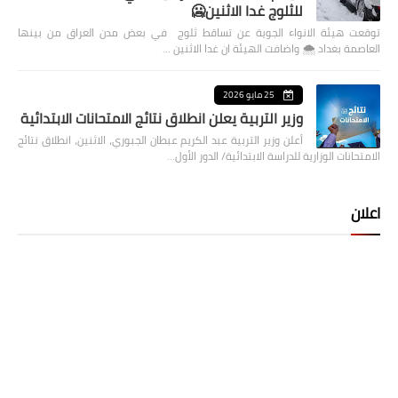
للثلوج غدا الاثنين🥶
توقعت هيئة الانواء الجوية عن تساقط ثلوج في بعض مدن العراق من بينها
العاصمة بغداد ⁦🌨️⁩ واضافت الهيئة ان غدا الاثنين …
25 مايو 2026
وزير التربية يعلن انطلاق نتائج الامتحانات الابتدائية
أعلن وزير التربية عبد الكريم عبطان الجبوري، الاثنين، انطلاق نتائج
الامتحانات الوزارية للدراسة الابتدائية/ الدور الأول…
اعلان