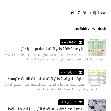
عدد الزائرين اخر 7 ايام
المشاركات الشائعة
21 مايو 2024
اول محافظة تعلن نتائج السادس الابتدائي
تربية الرصافة الأولى تعلن نتائج السادس الابتدائي لمشاهدة
النتيجة نزل هذا البرنامج من سوق بلي https://play.google.com/s…
01 يوليو 2022
وزارة التربية... تعلن نتائج امتحانات الثالث متوسط
كشف مصدر في وزارة التربية، اليوم الجمعة، اكمال تصحيح الوزارة
الدفاتر الامتحانية لجميع مواد مرحلة الثالث المتوسط باستثنا…
09 فبراير 2020
اليكم المحافظات العراقية التي ستشهد تساقط