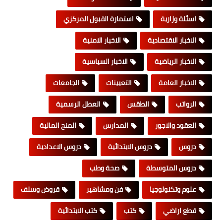
اسئلة وزارية
استمارة القبول المركزي
الاخبار الاقتصادية
الاخبار الامنية
الاخبار الرياضية
الاخبار السياسية
الاخبار العامة
التعيينات
الجامعات
الرواتب
الطقس
العطل الرسمية
العقود والاجور
المدارس
المنح المالية
دروس
دروس الابتدائية
دروس الاعدادية
دروس المتوسطة
صحة وطب
علوم وتكنولوجيا
فن ومشاهير
قروض وسلف
قطع اراضي
كتب
كتب الابتدائية