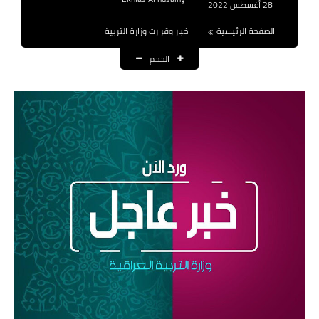
28 أغسطس 2022
نتائج التعيينات
الصفحة الرئيسية
اخبار وقرارت وزارة التربية
العقود والاجور اليومية
الحجم
الرواتب والقروض
الرواتب
القروض والسلف
المنح المالية
قطع الاراضي
اخبار العراق
الاخبار السياسية
الاخبار الامنية