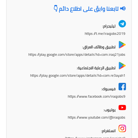
المرحلة الاعدادية
📢 تابعنا وابقَ على اطلاع دائم 👇
ملازم دراسية
تيليجرام:
المرحلة الابتدائية
https://t.me/iraqjobs2019
المرحلة المتوسطة
تطبيق وظائف العراق:
https://play.google.com/store/apps/details?id=com.iraq21jobs
المرحلة الاعدادية
تطبيق الرعاية الاجتماعية:
دروس
https://play.google.com/store/apps/details?id=com.re3ayah1
فيسبوك:
المرحلة الابتدائية
https://www.facebook.com/iraqjobs9
المرحلة المتوسطة
يوتيوب:
https://www.youtube.com/@iraqjobs
المرحلة الاعدادية
انستغرام:
مواضيع انشاء