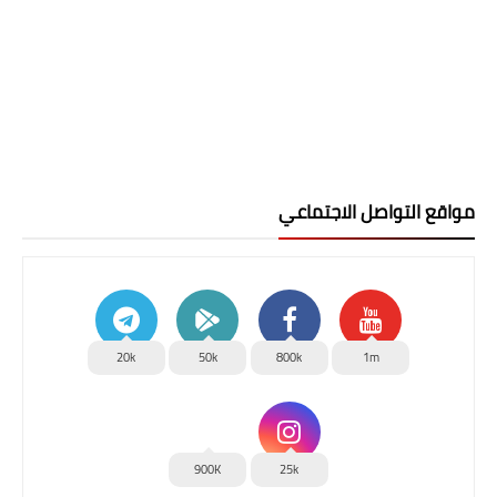
مواقع التواصل الاجتماعي
20k
50k
800k
1m
900K
25k