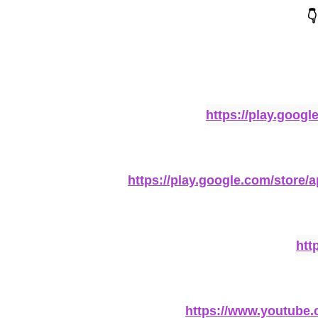
👇
https://play.goog
https://play.google.com/store
htt
https://www.youtub