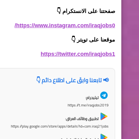
صفحتنا على الانستكرام
👇
https://www.instagram.com/iraqjobs0/
موقعنا على تويتر
👇
https://twitter.com/iraqjobs1
📢 تابعنا وابقَ على اطلاع دائم 👇
تيليجرام:
https://t.me/iraqjobs2019
تطبيق وظائف العراق:
https://play.google.com/store/apps/details?id=com.iraq21jobs