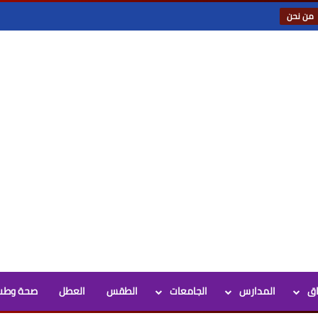
من نحن
اق
المدارس
الجامعات
الطقس
العطل
صحة وطب