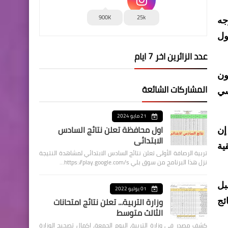
900K
25k
جه
ول
عدد الزائرين اخر 7 ايام
ون
المشاركات الشائعة
سي
21 مايو 2024
اول محافظة تعلن نتائج السادس
إن
الابتدائي
ية
تربية الرصافة الأولى تعلن نتائج السادس الابتدائي لمشاهدة النتيجة
نزل هذا البرنامج من سوق بلي https://play.google.com/s…
بل
01 يوليو 2022
وزارة التربية... تعلن نتائج امتحانات
ئج
الثالث متوسط
كشف مصدر في وزارة التربية، اليوم الجمعة، اكمال تصحيح الوزارة