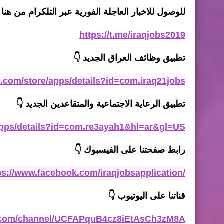
للوصول للاخبار العاجلة الفورية عبر التلكرام من هنا 
https://t.me/iraqjobs2019
تطبيق وظائف العراق الجديد
👇
le.com/store/apps/details?id=com.iraq21jobs
تطبيق الرعاية الاجتماعية والمتقاعدين الجديد
👇
/apps/details?id=com.re3ayah1&hl=ar&gl=US
رابط صفحتنا على الفيسبوك 
👇
ps://www.facebook.com/iraqjobsapplication/
قناتنا على اليوتيوب
👇
e.com/channel/UCFAPquB4cz8iEtAsCh3zM8A