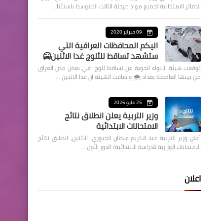
الدفاتر الامتحانية لجميع مواد مرحلة الثالث المتوسط باستثنا…
09 فبراير 2020
اليكم المحافظات العراقية التي
ستشهد تساقط للثلوج غدا الاثنين🥶
توقعت هيئة الانواء الجوية عن تساقط ثلوج في بعض مدن العراق
من بينها العاصمة بغداد ⁦🌨️⁩ واضافت الهيئة ان غدا الاثنين …
25 مايو 2026
وزير التربية يعلن انطلاق نتائج
الامتحانات الابتدائية
أعلن وزير التربية عبد الكريم عبطان الجبوري، الاثنين، انطلاق نتائج
الامتحانات الوزارية للدراسة الابتدائية/ الدور الأول…
اعلان