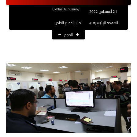
نتائج التعيينات
Ekhlas Al husainy
21 أغسطس 2022
العقود والاجور اليومية
الصفحة الرئيسية
اخبار القطاع الخاص
الحجم
الرواتب والقروض
الرواتب
القروض والسلف
المنح المالية
قطع الاراضي
اخبار العراق
الاخبار السياسية
الاخبار الامنية