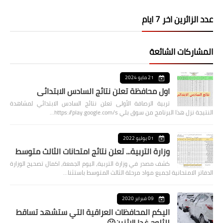
عدد الزائرين اخر 7 ايام
المشاركات الشائعة
21 مايو 2024
اول محافظة تعلن نتائج السادس الابتدائي
تربية الرصافة الأولى تعلن نتائج السادس الابتدائي لمشاهدة
النتيجة نزل هذا البرنامج من سوق بلي https://play.google.com/s…
01 يوليو 2022
وزارة التربية... تعلن نتائج امتحانات الثالث متوسط
كشف مصدر في وزارة التربية، اليوم الجمعة، اكمال تصحيح الوزارة
الدفاتر الامتحانية لجميع مواد مرحلة الثالث المتوسط باستثنا…
09 فبراير 2020
اليكم المحافظات العراقية التي ستشهد تساقط
للثلوج غدا الاثنين🥶