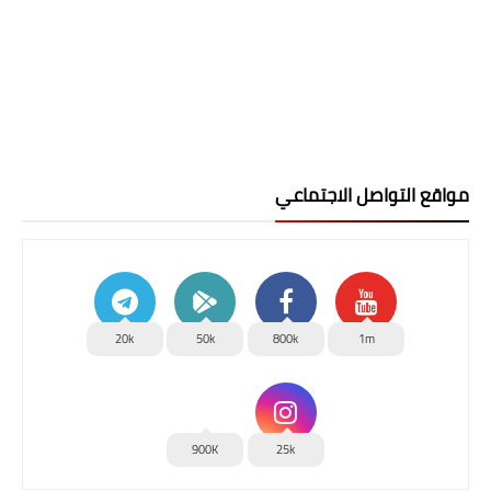
مواقع التواصل الاجتماعي
20k
50k
800k
1m
900K
25k