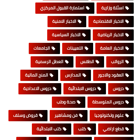
اسئلة وزارية
استمارة القبول المركزي
الاخبار الاقتصادية
الاخبار الامنية
الاخبار الرياضية
الاخبار السياسية
الاخبار العامة
التعيينات
الجامعات
الرواتب
الطقس
العطل الرسمية
العقود والاجور
المدارس
المنح المالية
دروس
دروس الابتدائية
دروس الاعدادية
دروس المتوسطة
صحة وطب
علوم وتكنولوجيا
فن ومشاهير
قروض وسلف
قطع اراضي
كتب
كتب الابتدائية