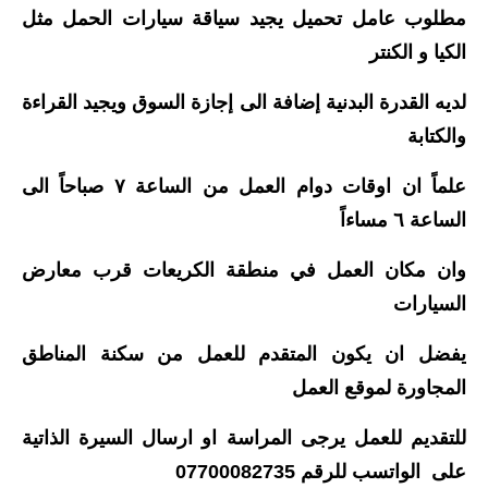
مطلوب عامل تحميل يجيد سياقة سيارات الحمل مثل
المرحلة الابتدائية
الكيا و الكنتر
المرحلة المتوسطة
لديه القدرة البدنية إضافة الى إجازة السوق ويجيد القراءة
المرحلة الاعدادية
والكتابة
الجامعات
علماً ان اوقات دوام العمل من الساعة ٧ صباحاً الى
الساعة ٦ مساءاً
اخبار وقرارات وزارة التعليم
العالي
وان مكان العمل في منطقة الكريعات قرب معارض
استمارة القبول المركزي
السيارات
نتائج القبول المركزي
يفضل ان يكون المتقدم للعمل من سكنة المناطق
المجاورة لموقع العمل
الطقس
للتقديم للعمل يرجى المراسة او ارسال السيرة الذاتية
العطل
على الواتسب للرقم 07700082735