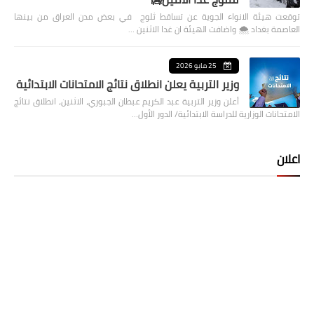
توقعت هيئة الانواء الجوية عن تساقط ثلوج في بعض مدن العراق من بينها
العاصمة بغداد ⁦🌨️⁩ واضافت الهيئة ان غدا الاثنين …
25 مايو 2026
وزير التربية يعلن انطلاق نتائج الامتحانات الابتدائية
أعلن وزير التربية عبد الكريم عبطان الجبوري، الاثنين، انطلاق نتائج
الامتحانات الوزارية للدراسة الابتدائية/ الدور الأول…
اعلان