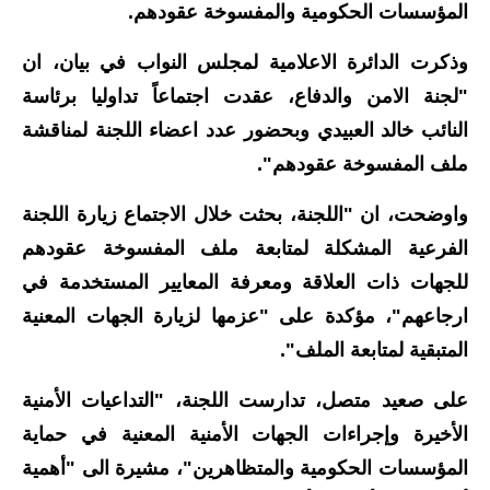
المؤسسات الحكومية والمفسوخة عقودهم.
الاخبار الاقتصادية
وذكرت الدائرة الاعلامية لمجلس النواب في بيان، ان
الاخبار الرياضية
"لجنة الامن والدفاع، عقدت اجتماعاً تداوليا برئاسة
النائب خالد العبيدي وبحضور عدد اعضاء اللجنة لمناقشة
المدارس
ملف المفسوخة عقودهم".
اخبار وقرارات وزارة التربية
واوضحت، ان "اللجنة، بحثت خلال الاجتماع زيارة اللجنة
نتائج الامتحانات
الفرعية المشكلة لمتابعة ملف المفسوخة عقودهم
للجهات ذات العلاقة ومعرفة المعايير المستخدمة في
المرحلة الابتدائية
ارجاعهم"، مؤكدة على "عزمها لزيارة الجهات المعنية
المرحلة المتوسطة
المتبقية لمتابعة الملف".
المرحلة الاعدادية
على صعيد متصل، تدارست اللجنة، "التداعيات الأمنية
الأخيرة وإجراءات الجهات الأمنية المعنية في حماية
اسئلة وزارية
المؤسسات الحكومية والمتظاهرين"، مشيرة الى "أهمية