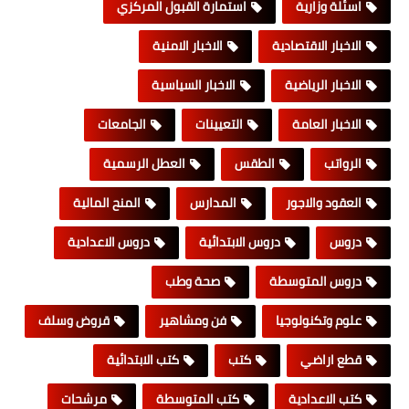
اسئلة وزارية
استمارة القبول المركزي
الاخبار الاقتصادية
الاخبار الامنية
الاخبار الرياضية
الاخبار السياسية
الاخبار العامة
التعيينات
الجامعات
الرواتب
الطقس
العطل الرسمية
العقود والاجور
المدارس
المنح المالية
دروس
دروس الابتدائية
دروس الاعدادية
دروس المتوسطة
صحة وطب
علوم وتكنولوجيا
فن ومشاهير
قروض وسلف
قطع اراضي
كتب
كتب الابتدائية
كتب الاعدادية
كتب المتوسطة
مرشحات