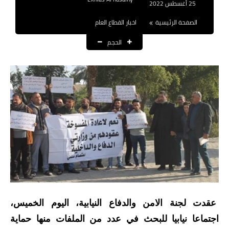
25 أغسطس 2022
نتائج التعيينات
الصفحة الرئيسية
اخبار القطاع العام
العقود والاجور اليومية
الحجم
الرواتب والقروض
الرواتب
القروض والسلف
المنح المالية
قطع الاراضي
اخبار العراق
الاخبار السياسية
عقدت لجنة الامن والدفاع النيابية، اليوم الخميس،
اجتماعا نيابيا للبحث في عدد من الملفات منها حماية
الاخبار الامنية