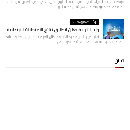
توقعت هيئة الانواء الجوية عن تساقط ثلوج في بعض مدن العراق من بينها
العاصمة بغداد ⁦🌨️⁩ واضافت الهيئة ان غدا الاثنين …
25 مايو 2026
وزير التربية يعلن انطلاق نتائج الامتحانات الابتدائية
أعلن وزير التربية عبد الكريم عبطان الجبوري، الاثنين، انطلاق نتائج
الامتحانات الوزارية للدراسة الابتدائية/ الدور الأول…
اعلان