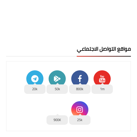
مواقع التواصل الاجتماعي
20k
50k
800k
1m
900K
25k