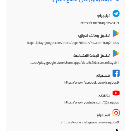
المرحلة الابتدائية
تيليجرام:
المرحلة المتوسطة
https://t.me/iraqjobs2019
المرحلة الاعدادية
تطبيق وظائف العراق:
https://play.google.com/store/apps/details?id=com.iraq21jobs
الجامعات
تطبيق الرعاية الاجتماعية:
اخبار وقرارات وزارة التعليم
https://play.google.com/store/apps/details?id=com.re3ayah1
العالي
فيسبوك:
استمارة القبول المركزي
https://www.facebook.com/iraqjobs9
نتائج القبول المركزي
يوتيوب:
https://www.youtube.com/@iraqjobs
الطقس
انستغرام:
العطل
https://www.instagram.com/iraqjobs0/