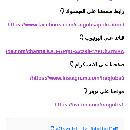
المرحلة الاعدادية
رابط صفحتنا على الفيسبوك 
👇
ملازم دراسية
https://www.facebook.com/iraqjobsapplication/
المرحلة الابتدائية
قناتنا على اليوتيوب
👇
المرحلة المتوسطة
outube.com/channel/UCFAPquB4cz8iEtAsCh3zM8A
المرحلة الاعدادية
صفحتنا على الانستكرام
👇
دروس
https://www.instagram.com/iraqjobs0/
المرحلة الابتدائية
موقعنا على تويتر
👇
المرحلة المتوسطة
https://twitter.com/iraqjobs1
المرحلة الاعدادية
مواضيع انشاء
📢 تابعنا وابقَ على اطلاع دائم 👇