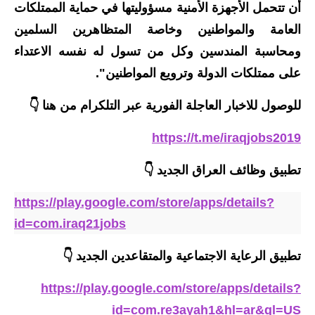
المرحلة الابتدائية
أن تتحمل الأجهزة الأمنية مسؤوليتها في حماية الممتلكات
العامة والمواطنين وخاصة المتظاهرين السلمين
المرحلة المتوسطة
ومحاسبة المندسين وكل من تسول له نفسه الاعتداء
المرحلة الاعدادية
على ممتلكات الدولة وترويع المواطنين".
مرشحات
للوصول للاخبار العاجلة الفورية عبر التلكرام من هنا 👇
المرحلة الابتدائية
https://t.me/iraqjobs2019
المرحلة المتوسطة
تطبيق وظائف العراق الجديد
👇
المرحلة الاعدادية
https://play.google.com/store/apps/details?
id=com.iraq21jobs
كتب مدرسية
تطبيق الرعاية الاجتماعية والمتقاعدين الجديد
👇
المرحلة الابتدائية
https://play.google.com/store/apps/details?
المرحلة المتوسطة
id=com.re3ayah1&hl=ar&gl=US