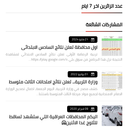
عدد الزائرين اخر 7 ايام
المشاركات الشائعة
21 مايو 2024
اول محافظة تعلن نتائج السادس الابتدائي
تربية الرصافة الأولى تعلن نتائج السادس الابتدائي لمشاهدة
النتيجة نزل هذا البرنامج من سوق بلي https://play.google.com/s…
01 يوليو 2022
وزارة التربية... تعلن نتائج امتحانات الثالث متوسط
كشف مصدر في وزارة التربية، اليوم الجمعة، اكمال تصحيح الوزارة
الدفاتر الامتحانية لجميع مواد مرحلة الثالث المتوسط باستثنا…
09 فبراير 2020
اليكم المحافظات العراقية التي ستشهد تساقط
للثلوج غدا الاثنين🥶