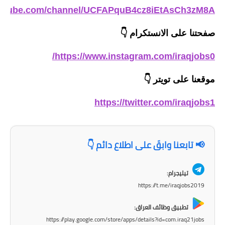
صحة وطب
outube.com/channel/UCFAPquB4cz8iEtAsCh3zM8A
فن ومشاهير
صفحتنا على الانستكرام
👇
العامة
https://www.instagram.com/iraqjobs0/
موقعنا على تويتر
👇
https://twitter.com/iraqjobs1
📢 تابعنا وابقَ على اطلاع دائم 👇
تيليجرام:
https://t.me/iraqjobs2019
تطبيق وظائف العراق:
https://play.google.com/store/apps/details?id=com.iraq21jobs