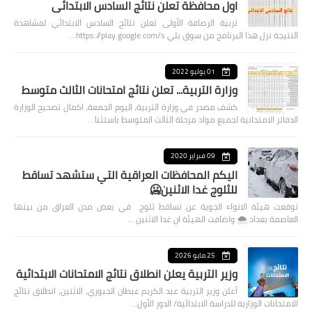
اول محافظة تعلن نتائج السادس الابتدائي
تربية الرصافة الأولى تعلن نتائج السادس الابتدائي لمشاهدة
النتيجة نزل هذا البرنامج من سوق بلي https://play.google.com/s…
01 يوليو 2022
وزارة التربية... تعلن نتائج امتحانات الثالث متوسط
كشف مصدر في وزارة التربية، اليوم الجمعة، اكمال تصحيح الوزارة
الدفاتر الامتحانية لجميع مواد مرحلة الثالث المتوسط باستثنا…
09 فبراير 2020
اليكم المحافظات العراقية التي ستشهد تساقط
للثلوج غدا الاثنين🥶
توقعت هيئة الانواء الجوية عن تساقط ثلوج في بعض مدن العراق من بينها
العاصمة بغداد ⁦🌨️⁩ واضافت الهيئة ان غدا الاثنين …
25 مايو 2026
وزير التربية يعلن انطلاق نتائج الامتحانات الابتدائية
أعلن وزير التربية عبد الكريم عبطان الجبوري، الاثنين، انطلاق نتائج
الامتحانات الوزارية للدراسة الابتدائية/ الدور الأول…