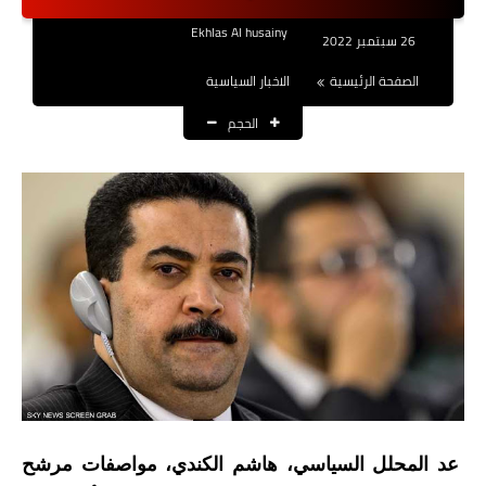
نتائج التعيينات
Ekhlas Al husainy
26 سبتمبر 2022
العقود والاجور اليومية
الصفحة الرئيسية
الاخبار السياسية
الحجم
الرواتب والقروض
الرواتب
القروض والسلف
المنح المالية
قطع الاراضي
اخبار العراق
الاخبار السياسية
عد المحلل السياسي، هاشم الكندي، مواصفات مرشح
الاخبار الامنية