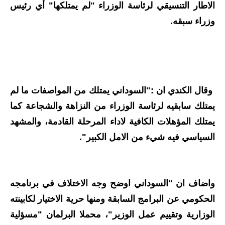
الاطار التنسيقي لرئاسة الوزراء "لم يمتلكها" أي رئيس
الاخبار الاقتصادية
وزراء سبقه.
الاخبار الرياضية
المدارس
اخبار وقرارات وزارة التربية
وقال الكندي ان :"السوداني يمتلك من المواصفات ما لم
يمتلك سابقيه لرئاسة الوزراء من النزاهة والشجاعة كما
نتائج الامتحانات
يمتلك المؤهلات الكافية لاداء المرحلة القادمة، والمشهد
المرحلة الابتدائية
السياسي فيه شيء من الامل الكبير".
المرحلة المتوسطة
المرحلة الاعدادية
واضاف ان "السوداني اوضح وجه الاختلاف في برنامجه
الحكومي عن البرامج السابقة ومنها حرية الاختيار لكابينته
اسئلة وزارية
الوزارية وتقييم عمل الوزير"، محملا البرلمان "مسؤلية