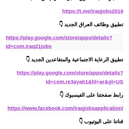
المرحلة الابتدائية
https://t.me/iraqjobs2019
المرحلة المتوسطة
تطبيق وظائف العراق الجديد
👇
المرحلة الاعدادية
https://play.google.com/store/apps/details?
id=com.iraq21jobs
الجامعات
تطبيق الرعاية الاجتماعية والمتقاعدين الجديد
👇
اخبار وقرارات وزارة التعليم
العالي
https://play.google.com/store/apps/details?
استمارة القبول المركزي
id=com.re3ayah1&hl=ar&gl=US
نتائج القبول المركزي
رابط صفحتنا على الفيسبوك 
👇
الطقس
https://www.facebook.com/iraqjobsapplication/
العطل
قناتنا على اليوتيوب
👇