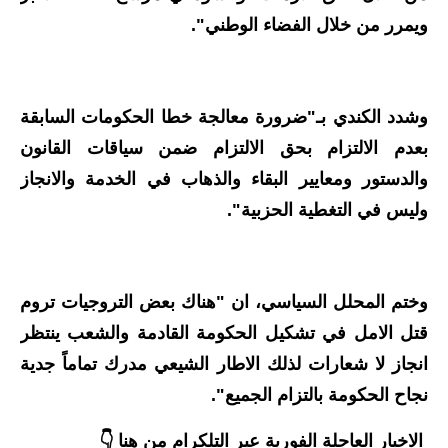
المرحلة الاعدادية
ويمرر من خلال الفضاء الوطني".
ملازم دراسية
المرحلة الابتدائية
وشدد الكندي بـ"ضرورة معالجة خطا الحكومات السابقة
بعدم الالتزام بحق الالتزام ضمن سياقات القانون
المرحلة المتوسطة
والدستور ومعايير البقاء والذهاب في الخدمة والانجاز
المرحلة الاعدادية
وليس في التغطية الحزبية".
دروس
المرحلة الابتدائية
وختم المحلل السياسي، ان "هناك بعض التروجيات تروم
قتل الامل في تشكيل الحكومة القادمة والشعب ينتظر
المرحلة المتوسطة
انجاز لا شعارات لذلك الاطار الشيعي مدرك تماماً جدية
المرحلة الاعدادية
نجاح الحكومة بالتزام الجميع".
مواضيع انشاء
الاخبار العاجلة الفورية عبر التلكرام من هنا 👇