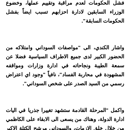
المرحلة الابتدائية
فشل الحكومات لعدم مراقبة وتقييم عملها، وخضوع
الوزراء السابقين لادارة احزابهم تسبب ايضاً بفشل
المرحلة المتوسطة
الحكومات السابقة".
المرحلة الاعدادية
مرشحات
واشار الكندي، الى "مواصفات السوداني وامتلاكه من
المرحلة الابتدائية
الحضور الكبير لدى جميع الاطراف السياسية فضلا عن
سمعة الطيبة ونجاحاته في ادارة وزارات ومواقفه
المرحلة المتوسطة
المشهودة في محاربة الفساد"، نافياً "وجود اي اعتراض
المرحلة الاعدادية
رسمي من السيد الصدر على شخص السوداني".
كتب مدرسية
المرحلة الابتدائية
واكمل "المرحلة القادمة ستشهد تغييرا جذريا في اليات
ادارة الدولة، وهناك من يسعى الى الابقاء على الكاظمي
المرحلة المتوسطة
من خلال خلق الازمات، والسوداني مرشح الكتلة الاكبر