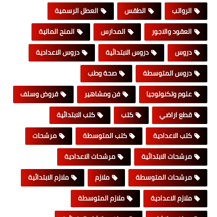
الرواتب
الطقس
العطل الرسمية
العقود والاجور
المدارس
المنح المالية
دروس
دروس الابتدائية
دروس الاعدادية
دروس المتوسطة
صحة وطب
علوم وتكنولوجيا
فن ومشاهير
قروض وسلف
قطع اراضي
كتب
كتب الابتدائية
كتب الاعدادية
كتب المتوسطة
مرشحات
مرشحات الابتدائية
مرشحات الاعدادية
مرشحات المتوسطة
ملازم
ملازم الابتدائية
ملازم الاعدادية
ملازم المتوسطة