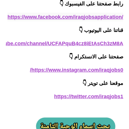
المرحلة الاعدادية
رابط صفحتنا على الفيسبوك 
👇
ملازم دراسية
https://www.facebook.com/iraqjobsapplication/
المرحلة الابتدائية
قناتنا على اليوتيوب
👇
المرحلة المتوسطة
outube.com/channel/UCFAPquB4cz8iEtAsCh3zM8A
المرحلة الاعدادية
صفحتنا على الانستكرام
👇
دروس
https://www.instagram.com/iraqjobs0/
المرحلة الابتدائية
موقعنا على تويتر
👇
المرحلة المتوسطة
https://twitter.com/iraqjobs1
المرحلة الاعدادية
مواضيع انشاء