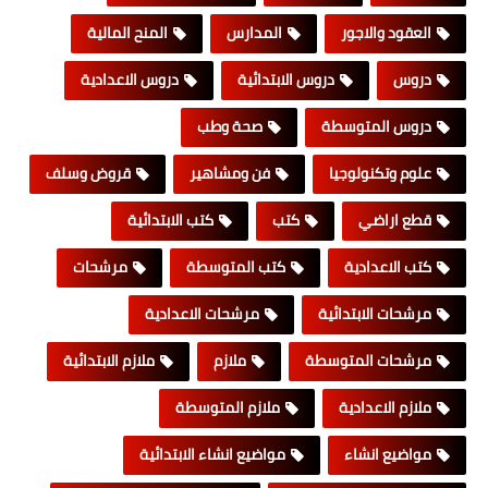
العقود والاجور
المدارس
المنح المالية
دروس
دروس الابتدائية
دروس الاعدادية
دروس المتوسطة
صحة وطب
علوم وتكنولوجيا
فن ومشاهير
قروض وسلف
قطع اراضي
كتب
كتب الابتدائية
كتب الاعدادية
كتب المتوسطة
مرشحات
مرشحات الابتدائية
مرشحات الاعدادية
مرشحات المتوسطة
ملازم
ملازم الابتدائية
ملازم الاعدادية
ملازم المتوسطة
مواضيع انشاء
مواضيع انشاء الابتدائية