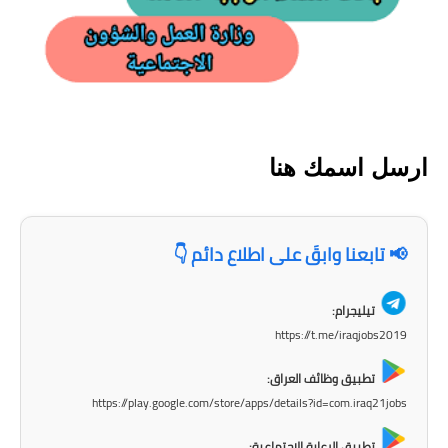
المرحلة الابتدائية
المرحلة المتوسطة
المرحلة الاعدادية
الجامعات
ارسل اسمك هنا
اخبار وقرارات وزارة التعليم
العالي
📢 تابعنا وابقَ على اطلاع دائم 👇
استمارة القبول المركزي
تيليجرام:
نتائج القبول المركزي
https://t.me/iraqjobs2019
الطقس
تطبيق وظائف العراق:
https://play.google.com/store/apps/details?id=com.iraq21jobs
العطل
تطبيق الرعاية الاجتماعية: