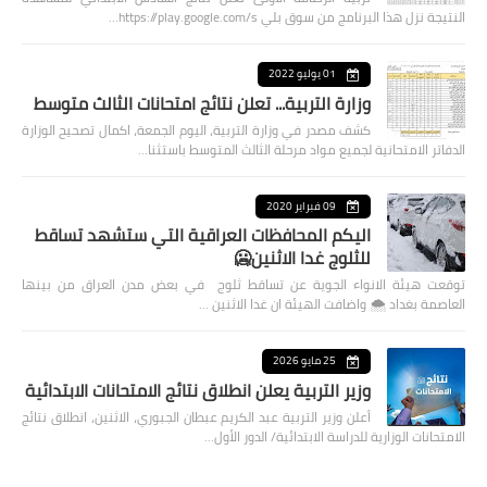
النتيجة نزل هذا البرنامج من سوق بلي https://play.google.com/s…
01 يوليو 2022
وزارة التربية... تعلن نتائج امتحانات الثالث متوسط
كشف مصدر في وزارة التربية، اليوم الجمعة، اكمال تصحيح الوزارة
الدفاتر الامتحانية لجميع مواد مرحلة الثالث المتوسط باستثنا…
09 فبراير 2020
اليكم المحافظات العراقية التي ستشهد تساقط
للثلوج غدا الاثنين🥶
توقعت هيئة الانواء الجوية عن تساقط ثلوج في بعض مدن العراق من بينها
العاصمة بغداد ⁦🌨️⁩ واضافت الهيئة ان غدا الاثنين …
25 مايو 2026
وزير التربية يعلن انطلاق نتائج الامتحانات الابتدائية
أعلن وزير التربية عبد الكريم عبطان الجبوري، الاثنين، انطلاق نتائج
الامتحانات الوزارية للدراسة الابتدائية/ الدور الأول…