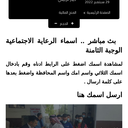
29 سبتمبر 2022
نتائج التعيينات
الصفحة الرئيسية
المنح المالية
العقود والاجور اليومية
الحجم
الرواتب والقروض
بث مباشر .. اسماء الرعاية الاجتماعية
الرواتب
الوجبة الثامنة
القروض والسلف
لمشاهدة اسمك اضغط على الرابط ادناه وقم بادخال
المنح المالية
اسمك الثلاثي واسم امك واسم المحافظة واضغط بعدها
على كلمة ارسال .
قطع الاراضي
ارسل اسمك هنا
اخبار العراق
الاخبار السياسية
الاخبار الامنية