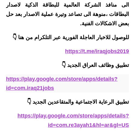
المرحلة الابتدائية
الى منافذ الشركة العالمية للبطاقة الذكية لاصدار
المرحلة المتوسطة
البطاقات ،منوهة الى تصاعد وتيرة عملية الاصدار بعد حل
بعض الاشكالات الفنية.
المرحلة الاعدادية
للوصول للاخبار العاجلة الفورية عبر التلكرام من هنا 👇
مرشحات
https://t.me/iraqjobs2019
المرحلة الابتدائية
تطبيق وظائف العراق الجديد
👇
المرحلة المتوسطة
https://play.google.com/store/apps/details?
المرحلة الاعدادية
id=com.iraq21jobs
كتب مدرسية
تطبيق الرعاية الاجتماعية والمتقاعدين الجديد
👇
المرحلة الابتدائية
https://play.google.com/store/apps/details?
المرحلة المتوسطة
id=com.re3ayah1&hl=ar&gl=US