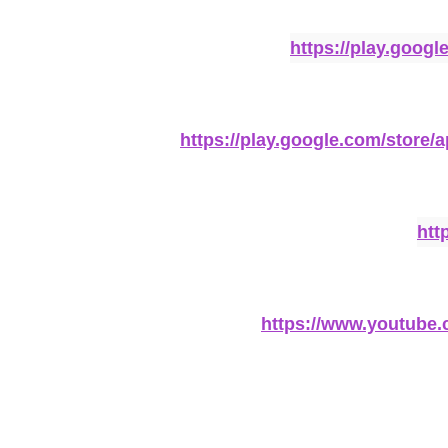
https://play.goog
https://play.google.com/store
htt
https://www.youtub