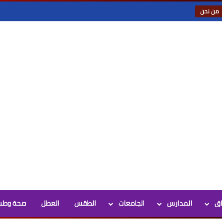
من نحن
اق
المدارس
الجامعات
الطقس
العطل
صحة وطب