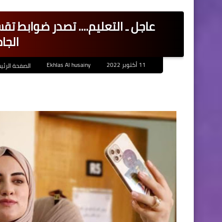
عاجل ـ التعليم.... تصدر ضوابط ت
الجا
11 أكتوبر 2022
Ekhlas Al husainy
الصفحة الرئي