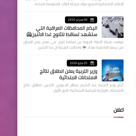
الدفاتر الامتحانية لجميع مواد مرحلة الثالث المتوسط باستثنا…
09 فبراير 2020
اليكم المحافظات العراقية التي
ستشهد تساقط للثلوج غدا الاثنين🥶
توقعت هيئة الانواء الجوية عن تساقط ثلوج في بعض مدن العراق
من بينها العاصمة بغداد ⁦🌨️⁩ واضافت الهيئة ان غدا الاثنين …
25 مايو 2026
وزير التربية يعلن انطلاق نتائج
الامتحانات الابتدائية
أعلن وزير التربية عبد الكريم عبطان الجبوري، الاثنين، انطلاق نتائج
الامتحانات الوزارية للدراسة الابتدائية/ الدور الأول…
اعلان