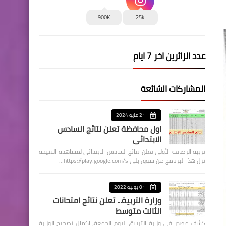
900K
25k
عدد الزائرين اخر 7 ايام
المشاركات الشائعة
21 مايو 2024
اول محافظة تعلن نتائج السادس
الابتدائي
تربية الرصافة الأولى تعلن نتائج السادس الابتدائي لمشاهدة النتيجة
نزل هذا البرنامج من سوق بلي https://play.google.com/s…
01 يوليو 2022
وزارة التربية... تعلن نتائج امتحانات
الثالث متوسط
كشف مصدر في وزارة التربية، اليوم الجمعة، اكمال تصحيح الوزارة