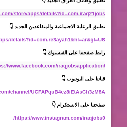
تطبيق وظائف العراق الجديد
👇
le.com/store/apps/details?id=com.iraq21jobs
تطبيق الرعاية الاجتماعية والمتقاعدين الجديد
👇
/apps/details?id=com.re3ayah1&hl=ar&gl=US
رابط صفحتنا على الفيسبوك 
👇
ps://www.facebook.com/iraqjobsapplication/
قناتنا على اليوتيوب
👇
e.com/channel/UCFAPquB4cz8iEtAsCh3zM8A
صفحتنا على الانستكرام
👇
https://www.instagram.com/iraqjobs0/