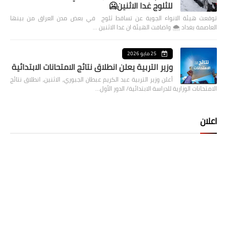
للثلوج غدا الاثنين🥶
توقعت هيئة الانواء الجوية عن تساقط ثلوج في بعض مدن العراق من بينها
العاصمة بغداد ⁦🌨️⁩ واضافت الهيئة ان غدا الاثنين …
25 مايو 2026
وزير التربية يعلن انطلاق نتائج الامتحانات الابتدائية
أعلن وزير التربية عبد الكريم عبطان الجبوري، الاثنين، انطلاق نتائج
الامتحانات الوزارية للدراسة الابتدائية/ الدور الأول…
اعلان