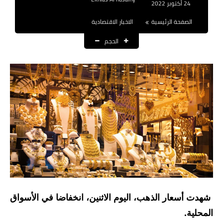
24 أكتوبر 2022
نتائج التعيينات
الصفحة الرئيسية
الاخبار الاقتصادية
العقود والاجور اليومية
الحجم
الرواتب والقروض
الرواتب
القروض والسلف
المنح المالية
قطع الاراضي
اخبار العراق
الاخبار السياسية
شهدت أسعار الذهب، اليوم الاثنين، انخفاضا في الأسواق
المحلية.
الاخبار الامنية