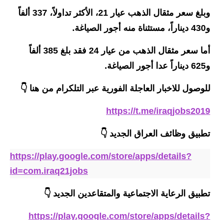
وبلغ سعر مثقال الذهب عيار 21، الأكثر تداولاً، 337 ألفاً
الاخبار الاقتصادية
و430 ديناراً، مستثناة منه أجور الصياغة.
الاخبار الرياضية
أما سعر مثقال الذهب من عيار 24 فقد بلغ 385 ألفاً
المدارس
و625 ديناراً عدا أجور الصياغة.
اخبار وقرارات وزارة التربية
للوصول للاخبار العاجلة الفورية عبر التلكرام من هنا 👇
نتائج الامتحانات
https://t.me/iraqjobs2019
المرحلة الابتدائية
تطبيق وظائف العراق الجديد
👇
المرحلة المتوسطة
https://play.google.com/store/apps/details?
id=com.iraq21jobs
المرحلة الاعدادية
تطبيق الرعاية الاجتماعية والمتقاعدين الجديد
👇
اسئلة وزارية
https://play.google.com/store/apps/details?