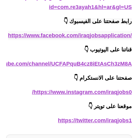
المرحلة الابتدائية
id=com.re3ayah1&hl=ar&gl=US
المرحلة المتوسطة
رابط صفحتنا على الفيسبوك 
👇
المرحلة الاعدادية
https://www.facebook.com/iraqjobsapplication/
مرشحات
قناتنا على اليوتيوب
👇
المرحلة الابتدائية
outube.com/channel/UCFAPquB4cz8iEtAsCh3zM8A
المرحلة المتوسطة
صفحتنا على الانستكرام
👇
المرحلة الاعدادية
https://www.instagram.com/iraqjobs0/
كتب مدرسية
موقعنا على تويتر
👇
المرحلة الابتدائية
https://twitter.com/iraqjobs1
المرحلة المتوسطة