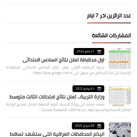
عدد الزائرين اخر 7 ايام
المشاركات الشائعة
21 مايو 2024
اول محافظة تعلن نتائج السادس الابتدائي
تربية الرصافة الأولى تعلن نتائج السادس الابتدائي لمشاهدة
النتيجة نزل هذا البرنامج من سوق بلي https://play.google.com/s…
01 يوليو 2022
وزارة التربية... تعلن نتائج امتحانات الثالث متوسط
كشف مصدر في وزارة التربية، اليوم الجمعة، اكمال تصحيح الوزارة
الدفاتر الامتحانية لجميع مواد مرحلة الثالث المتوسط باستثنا…
09 فبراير 2020
اليكم المحافظات العراقية التي ستشهد تساقط