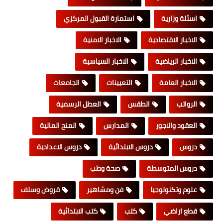
اسئلة وزارية
استمارة القبول المركزي
الاخبار الاقتصادية
الاخبار الامنية
الاخبار الرياضية
الاخبار السياسية
الاخبار العامة
التعيينات
الجامعات
الرواتب
الطقس
العطل الرسمية
العقود والاجور
المدارس
المنح المالية
دروس
دروس الابتدائية
دروس الاعدادية
دروس المتوسطة
صحة وطب
علوم وتكنولوجيا
فن ومشاهير
قروض وسلف
قطع اراضي
كتب
كتب الابتدائية