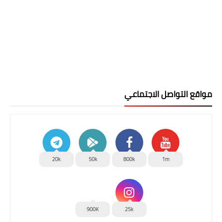
مواقع التواصل الاجتماعي
20k
50k
800k
1m
900K
25k