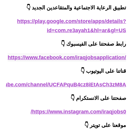
المرحلة الاعدادية
تطبيق الرعاية الاجتماعية والمتقاعدين الجديد
👇
ملازم دراسية
https://play.google.com/store/apps/details?
id=com.re3ayah1&hl=ar&gl=US
المرحلة الابتدائية
رابط صفحتنا على الفيسبوك 
👇
المرحلة المتوسطة
https://www.facebook.com/iraqjobsapplication/
المرحلة الاعدادية
قناتنا على اليوتيوب
👇
دروس
outube.com/channel/UCFAPquB4cz8iEtAsCh3zM8A
المرحلة الابتدائية
صفحتنا على الانستكرام
👇
المرحلة المتوسطة
https://www.instagram.com/iraqjobs0/
المرحلة الاعدادية
موقعنا على تويتر
👇
مواضيع انشاء