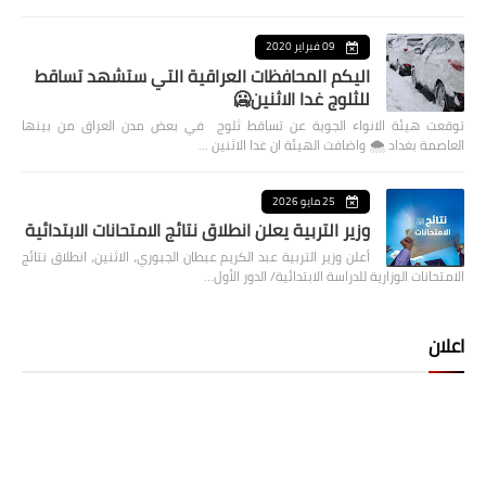
09 فبراير 2020
اليكم المحافظات العراقية التي ستشهد تساقط
للثلوج غدا الاثنين🥶
توقعت هيئة الانواء الجوية عن تساقط ثلوج في بعض مدن العراق من بينها
العاصمة بغداد ⁦🌨️⁩ واضافت الهيئة ان غدا الاثنين …
25 مايو 2026
وزير التربية يعلن انطلاق نتائج الامتحانات الابتدائية
أعلن وزير التربية عبد الكريم عبطان الجبوري، الاثنين، انطلاق نتائج
الامتحانات الوزارية للدراسة الابتدائية/ الدور الأول…
اعلان