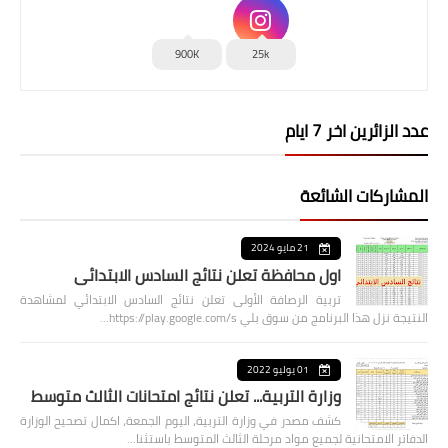
900K
25k
عدد الزائرين اخر 7 ايام
المشاركات الشائعة
21 مايو 2024
اول محافظة تعلن نتائج السادس الابتدائي
تربية الرصافة الأولى تعلن نتائج السادس الابتدائي لمشاهدة
النتيجة نزل هذا البرنامج من سوق بلي https://play.google.com/s…
01 يوليو 2022
وزارة التربية... تعلن نتائج امتحانات الثالث متوسط
كشف مصدر في وزارة التربية، اليوم الجمعة، اكمال تصحيح الوزارة
الدفاتر الامتحانية لجميع مواد مرحلة الثالث المتوسط باستثنا…