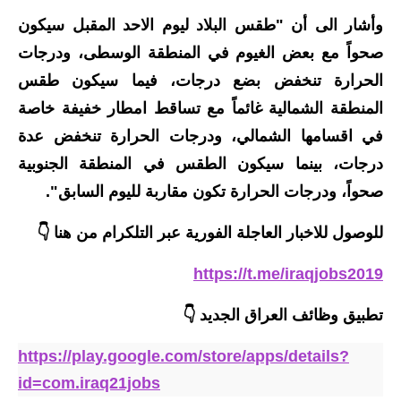
المرحلة الابتدائية
وأشار الى أن "طقس البلاد ليوم الاحد المقبل سيكون
المرحلة المتوسطة
صحواً مع بعض الغيوم في المنطقة الوسطى، ودرجات
الحرارة تنخفض بضع درجات، فيما سيكون طقس
المرحلة الاعدادية
المنطقة الشمالية غائماً مع تساقط امطار خفيفة خاصة
مرشحات
في اقسامها الشمالي، ودرجات الحرارة تنخفض عدة
درجات، بينما سيكون الطقس في المنطقة الجنوبية
المرحلة الابتدائية
صحواً، ودرجات الحرارة تكون مقاربة لليوم السابق".
المرحلة المتوسطة
للوصول للاخبار العاجلة الفورية عبر التلكرام من هنا 👇
المرحلة الاعدادية
https://t.me/iraqjobs2019
كتب مدرسية
تطبيق وظائف العراق الجديد
👇
المرحلة الابتدائية
https://play.google.com/store/apps/details?
المرحلة المتوسطة
id=com.iraq21jobs