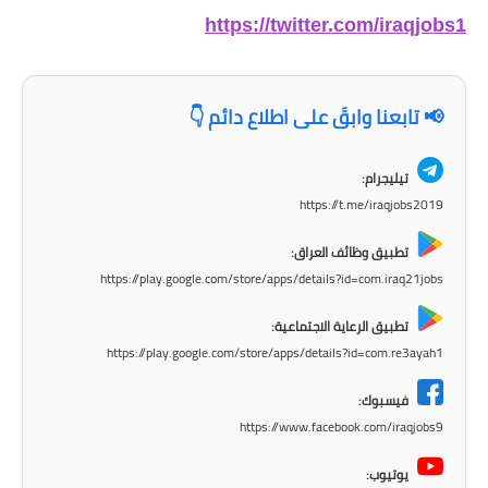
https://twitter.com/iraqjobs1
المرحلة الابتدائية
المرحلة المتوسطة
📢 تابعنا وابقَ على اطلاع دائم 👇
المرحلة الاعدادية
تيليجرام:
الجامعات
https://t.me/iraqjobs2019
اخبار وقرارات وزارة التعليم
العالي
تطبيق وظائف العراق:
https://play.google.com/store/apps/details?id=com.iraq21jobs
استمارة القبول المركزي
تطبيق الرعاية الاجتماعية:
نتائج القبول المركزي
https://play.google.com/store/apps/details?id=com.re3ayah1
فيسبوك:
الطقس
https://www.facebook.com/iraqjobs9
العطل
يوتيوب: