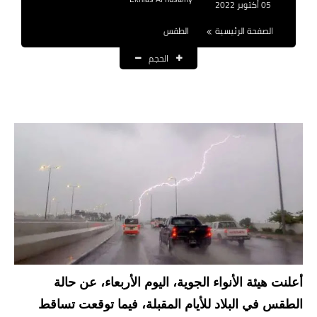
05 أكتوبر 2022
نتائج التعيينات
الصفحة الرئيسية
الطقس
العقود والاجور اليومية
الحجم
الرواتب والقروض
الرواتب
القروض والسلف
المنح المالية
قطع الاراضي
اخبار العراق
الاخبار السياسية
أعلنت هيئة الأنواء الجوية، اليوم الأربعاء، عن حالة
الطقس في البلاد للأيام المقبلة، فيما توقعت تساقط
الاخبار الامنية