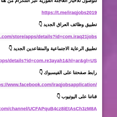
للوصول للاخبار العاجلة الفورية عبر التلكرام من هنا 
https://t.me/iraqjobs2019
تطبيق وظائف العراق الجديد
👇
le.com/store/apps/details?id=com.iraq21jobs
تطبيق الرعاية الاجتماعية والمتقاعدين الجديد
👇
/apps/details?id=com.re3ayah1&hl=ar&gl=US
رابط صفحتنا على الفيسبوك 
👇
ps://www.facebook.com/iraqjobsapplication/
قناتنا على اليوتيوب
👇
e.com/channel/UCFAPquB4cz8iEtAsCh3zM8A