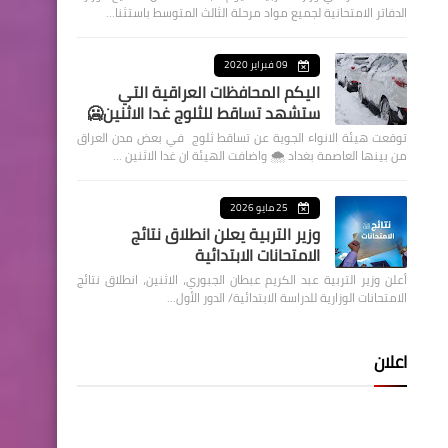
الدفاتر الامتحانية لجميع مواد مرحلة الثالث المتوسط باستثنا…
09 فبراير 2020
اليكم المحافظات العراقية التي
ستشهد تساقط للثلوج غدا الاثنين🥶
توقعت هيئة الانواء الجوية عن تساقط ثلوج في بعض مدن العراق
من بينها العاصمة بغداد ⁦🌨️⁩ واضافت الهيئة ان غدا الاثنين …
25 مايو 2026
وزير التربية يعلن انطلاق نتائج
الامتحانات الابتدائية
أعلن وزير التربية عبد الكريم عبطان الجبوري، الاثنين، انطلاق نتائج
الامتحانات الوزارية للدراسة الابتدائية/ الدور الأول…
اعلان