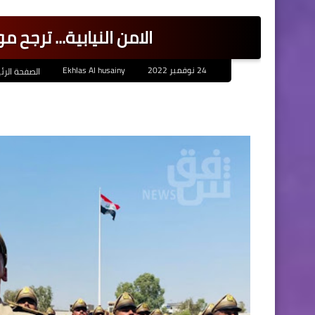
الامن النيابية... ترج
24 نوفمبر 2022
Ekhlas Al husainy
الصفحة الرئ