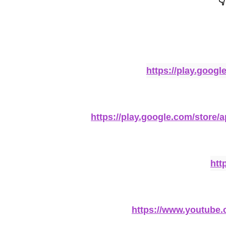
👇
https://play.goog
https://play.google.com/store
htt
https://www.youtub