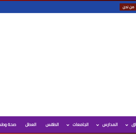
من نحن
اق
المدارس
الجامعات
الطقس
العطل
صحة وطب