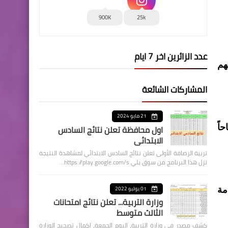
900K
25k
عدد الزائرين اخر 7 ايام
هم
المشاركات الشائعة
21 مايو 2024
اول محافظة تعلن نتائج السادس
 الطبي واللياقة البدنية في الساعة 700 صباحاً
الابتدائي
تربية الرصافة الأولى تعلن نتائج السادس الابتدائي لمشاهدة النتيجة
نزل هذا البرنامج من سوق بلي https://play.google.com/s…
01 يوليو 2022
مة
وزارة التربية... تعلن نتائج امتحانات
الثالث متوسط
كشف مصدر في وزارة التربية، اليوم الجمعة، اكمال تصحيح الوزارة