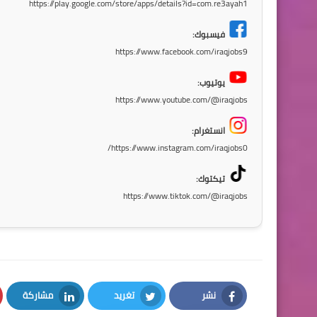
https://play.google.com/store/apps/details?id=com.re3ayah1
فيسبوك:
https://www.facebook.com/iraqjobs9
يوتيوب:
https://www.youtube.com/@iraqjobs
انستغرام:
https://www.instagram.com/iraqjobs0/
تيكتوك:
https://www.tiktok.com/@iraqjobs
نشر
تغريد
مشاركة
LinkedIn
Twitter
Facebook