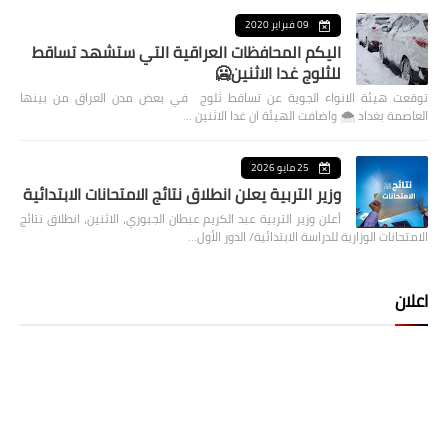
09 فبراير 2020
اليكم المحافظات العراقية التي ستشهد تساقط
للثلوج غدا الاثنين🥶
توقعت هيئة الانواء الجوية عن تساقط ثلوج في بعض مدن العراق من بينها
العاصمة بغداد ⁦🌨️⁩ واضافت الهيئة ان غدا الاثنين …
25 مايو 2026
وزير التربية يعلن انطلاق نتائج الامتحانات الابتدائية
أعلن وزير التربية عبد الكريم عبطان الجبوري، الاثنين، انطلاق نتائج
الامتحانات الوزارية للدراسة الابتدائية/ الدور الأول…
اعلان