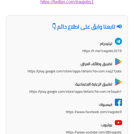
https://twitter.com/iraqjobs1
المرحلة الابتدائية
المرحلة المتوسطة
📢 تابعنا وابقَ على اطلاع دائم 👇
المرحلة الاعدادية
تيليجرام:
الجامعات
https://t.me/iraqjobs2019
اخبار وقرارات وزارة التعليم
تطبيق وظائف العراق:
العالي
https://play.google.com/store/apps/details?id=com.iraq21jobs
استمارة القبول المركزي
تطبيق الرعاية الاجتماعية:
https://play.google.com/store/apps/details?id=com.re3ayah1
نتائج القبول المركزي
فيسبوك:
الطقس
https://www.facebook.com/iraqjobs9
العطل
يوتيوب:
https://www.youtube.com/@iraqjobs