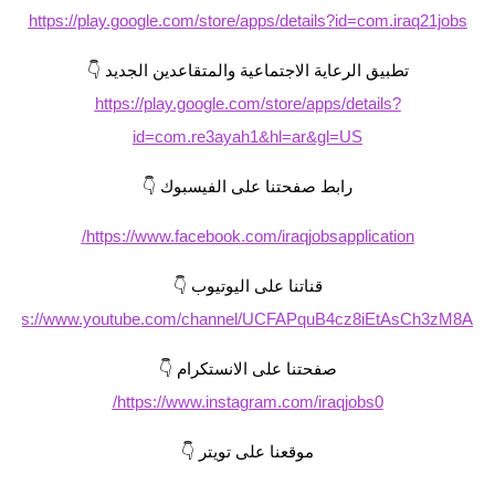
المرحلة الاعدادية
https://play.google.com/store/apps/details?id=com.iraq21jobs
ملازم دراسية
تطبيق الرعاية الاجتماعية والمتقاعدين الجديد 👇
https://play.google.com/store/apps/details?
المرحلة الابتدائية
id=com.re3ayah1&hl=ar&gl=US
المرحلة المتوسطة
رابط صفحتنا على الفيسبوك 👇
المرحلة الاعدادية
https://www.facebook.com/iraqjobsapplication/
دروس
قناتنا على اليوتيوب 👇
المرحلة الابتدائية
https://www.youtube.com/channel/UCFAPquB4cz8iEtAsCh3zM8A
المرحلة المتوسطة
صفحتنا على الانستكرام 👇
https://www.instagram.com/iraqjobs0/
المرحلة الاعدادية
موقعنا على تويتر 👇
مواضيع انشاء