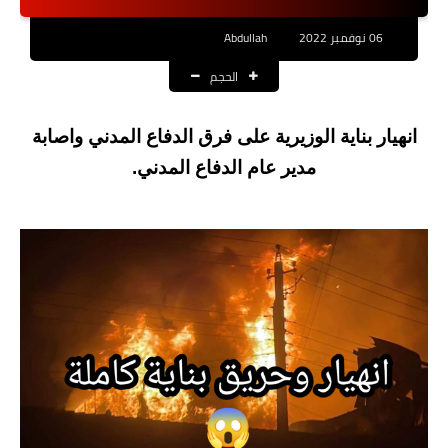
نتائج التعيينات
06 نوفمبر 2022
Abdullah
العقود والاجور اليومية
الحجم
الرواتب والقروض
انهيار بناية الوزيرية على فرق الدفاع المدني واصابة
الرواتب
مدير عام الدفاع المدني.
القروض والسلف
المنح المالية
قطع الاراضي
اخبار العراق
الاخبار السياسية
الاخبار الامنية