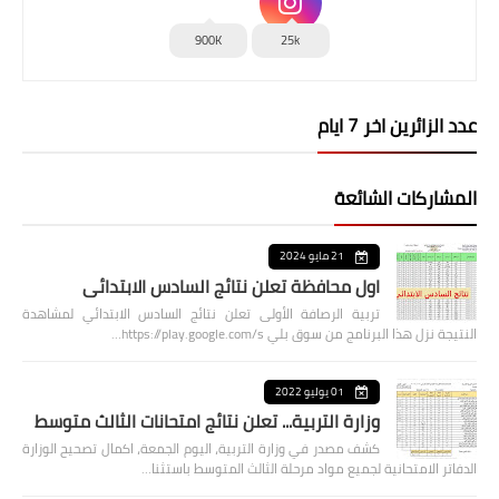
900K
25k
عدد الزائرين اخر 7 ايام
المشاركات الشائعة
21 مايو 2024
اول محافظة تعلن نتائج السادس الابتدائي
تربية الرصافة الأولى تعلن نتائج السادس الابتدائي لمشاهدة
النتيجة نزل هذا البرنامج من سوق بلي https://play.google.com/s…
01 يوليو 2022
وزارة التربية... تعلن نتائج امتحانات الثالث متوسط
كشف مصدر في وزارة التربية، اليوم الجمعة، اكمال تصحيح الوزارة
الدفاتر الامتحانية لجميع مواد مرحلة الثالث المتوسط باستثنا…