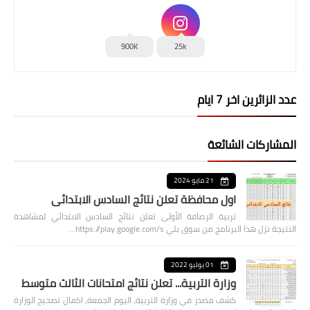
900K
25k
عدد الزائرين اخر 7 ايام
المشاركات الشائعة
21 مايو 2024
اول محافظة تعلن نتائج السادس الابتدائي
تربية الرصافة الأولى تعلن نتائج السادس الابتدائي لمشاهدة
النتيجة نزل هذا البرنامج من سوق بلي https://play.google.com/s…
01 يوليو 2022
وزارة التربية... تعلن نتائج امتحانات الثالث متوسط
كشف مصدر في وزارة التربية، اليوم الجمعة، اكمال تصحيح الوزارة