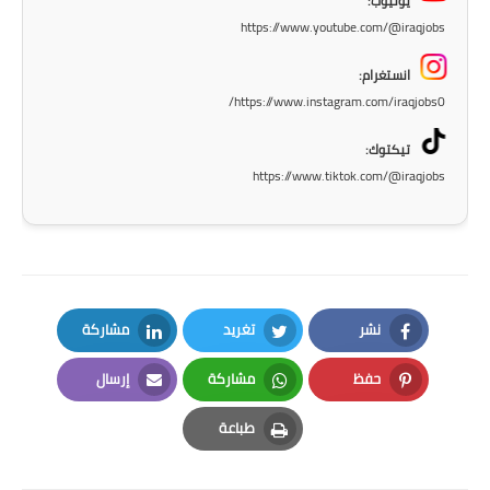
يوتيوب:
https://www.youtube.com/@iraqjobs
المرحلة الابتدائية
انستغرام:
المرحلة المتوسطة
https://www.instagram.com/iraqjobs0/
المرحلة الاعدادية
تيكتوك:
https://www.tiktok.com/@iraqjobs
الجامعات
اخبار وقرارات وزارة التعليم
العالي
استمارة القبول المركزي
نشر
تغريد
مشاركة
نتائج القبول المركزي
LinkedIn
Twitter
Facebook
حفظ
مشاركة
إرسال
الطقس
Email
Whatsapp
Pinterest
طباعة
العطل
Print