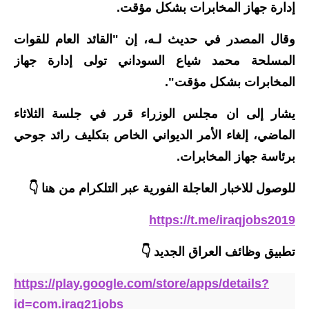
إدارة جهاز المخابرات بشكل مؤقت.
الاخبار الاقتصادية
وقال المصدر في حديث لـه، إن "القائد العام للقوات
الاخبار الرياضية
المسلحة محمد شياع السوداني تولى إدارة جهاز
المخابرات بشكل مؤقت".
المدارس
يشار إلى ان مجلس الوزراء قرر في جلسة الثلاثاء
اخبار وقرارات وزارة التربية
الماضي، إلغاء الأمر الديواني الخاص بتكليف رائد جوحي
نتائج الامتحانات
برئاسة جهاز المخابرات.
المرحلة الابتدائية
للوصول للاخبار العاجلة الفورية عبر التلكرام من هنا 👇
المرحلة المتوسطة
https://t.me/iraqjobs2019
المرحلة الاعدادية
تطبيق وظائف العراق الجديد
👇
اسئلة وزارية
https://play.google.com/store/apps/details?
id=com.iraq21jobs