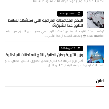
الدفاتر الامتحانية لجميع مواد مرحلة الثالث المتوسط باستثنا…
09 فبراير 2020
اليكم المحافظات العراقية التي ستشهد تساقط
للثلوج غدا الاثنين🥶
توقعت هيئة الانواء الجوية عن تساقط ثلوج في بعض مدن العراق من بينها
العاصمة بغداد ⁦🌨️⁩ واضافت الهيئة ان غدا الاثنين …
25 مايو 2026
وزير التربية يعلن انطلاق نتائج الامتحانات الابتدائية
أعلن وزير التربية عبد الكريم عبطان الجبوري، الاثنين، انطلاق نتائج
الامتحانات الوزارية للدراسة الابتدائية/ الدور الأول…
اعلان