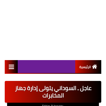
الرئيسية
التعيينات
عاجل ـ السوداني يتولى إدارة جهاز
اخبار القطاع العام
المخابرات
اخبار القطاع الخاص
Ekhlas Al husainy