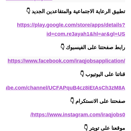
المرحلة الابتدائية
تطبيق الرعاية الاجتماعية والمتقاعدين الجديد
👇
المرحلة المتوسطة
https://play.google.com/store/apps/details?
المرحلة الاعدادية
id=com.re3ayah1&hl=ar&gl=US
مرشحات
رابط صفحتنا على الفيسبوك 
👇
المرحلة الابتدائية
https://www.facebook.com/iraqjobsapplication/
المرحلة المتوسطة
قناتنا على اليوتيوب
👇
المرحلة الاعدادية
outube.com/channel/UCFAPquB4cz8iEtAsCh3zM8A
كتب مدرسية
صفحتنا على الانستكرام
👇
المرحلة الابتدائية
https://www.instagram.com/iraqjobs0/
المرحلة المتوسطة
موقعنا على تويتر
👇