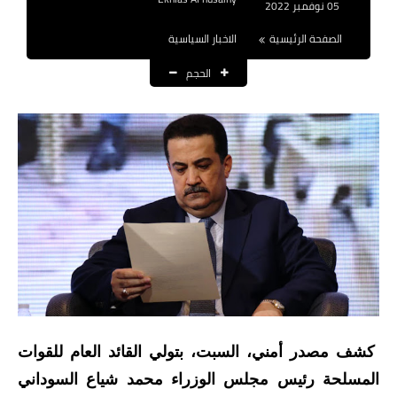
05 نوفمبر 2022
نتائج التعيينات
الصفحة الرئيسية
الاخبار السياسية
العقود والاجور اليومية
الحجم
الرواتب والقروض
الرواتب
القروض والسلف
المنح المالية
قطع الاراضي
اخبار العراق
الاخبار السياسية
كشف مصدر أمني، السبت، بتولي القائد العام للقوات
المسلحة رئيس مجلس الوزراء محمد شياع السوداني
الاخبار الامنية