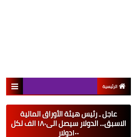
الرئيسية
التعيينات
عاجل ـ رئيس هيئة الأوراق المالية
اخبار القطاع العام
الاسبق... الدولار سيصل الى١٨٠ الف لكل
اخبار القطاع الخاص
١٠٠دولار