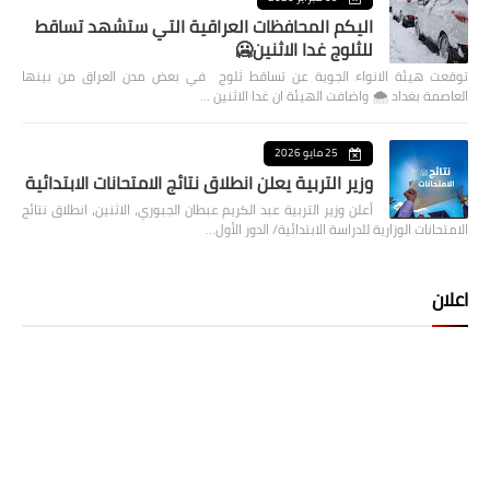
اليكم المحافظات العراقية التي ستشهد تساقط
للثلوج غدا الاثنين🥶
توقعت هيئة الانواء الجوية عن تساقط ثلوج في بعض مدن العراق من بينها
العاصمة بغداد ⁦🌨️⁩ واضافت الهيئة ان غدا الاثنين …
25 مايو 2026
وزير التربية يعلن انطلاق نتائج الامتحانات الابتدائية
أعلن وزير التربية عبد الكريم عبطان الجبوري، الاثنين، انطلاق نتائج
الامتحانات الوزارية للدراسة الابتدائية/ الدور الأول…
اعلان