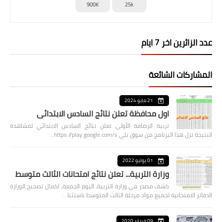
900K
25k
عدد الزائرين اخر 7 ايام
المشاركات الشائعة
21 مايو 2024
اول محافظة تعلن نتائج السادس الابتدائي
تربية الرصافة الأولى تعلن نتائج السادس الابتدائي لمشاهدة
النتيجة نزل هذا البرنامج من سوق بلي https://play.google.com/s…
01 يوليو 2022
وزارة التربية... تعلن نتائج امتحانات الثالث متوسط
كشف مصدر في وزارة التربية، اليوم الجمعة، اكمال تصحيح الوزارة
الدفاتر الامتحانية لجميع مواد مرحلة الثالث المتوسط باستثنا…
09 فبراير 2020