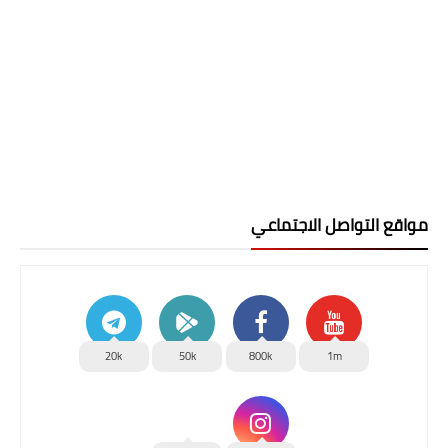
مواقع التواصل الاجتماعي
20k
50k
800k
1m