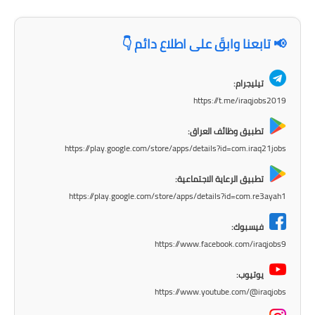
المرحلة الابتدائية
📢 تابعنا وابقَ على اطلاع دائم 👇
المرحلة المتوسطة
المرحلة الاعدادية
تيليجرام:
https://t.me/iraqjobs2019
الجامعات
تطبيق وظائف العراق:
https://play.google.com/store/apps/details?id=com.iraq21jobs
اخبار وقرارات وزارة التعليم
العالي
تطبيق الرعاية الاجتماعية:
استمارة القبول المركزي
https://play.google.com/store/apps/details?id=com.re3ayah1
فيسبوك:
نتائج القبول المركزي
https://www.facebook.com/iraqjobs9
الطقس
يوتيوب:
العطل
https://www.youtube.com/@iraqjobs