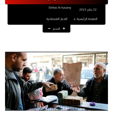
نتائج التعيينات
Ekhlas Al husainy
22 يناير 2023
العقود والاجور اليومية
الصفحة الرئيسية
الاخبار الاقتصادية
الحجم
الرواتب والقروض
الرواتب
القروض والسلف
المنح المالية
قطع الاراضي
اخبار العراق
الاخبار السياسية
الاخبار الامنية