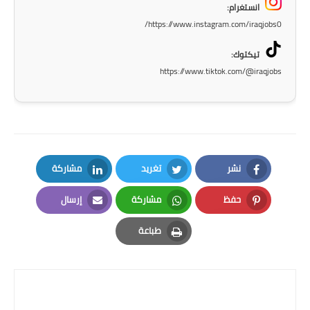
صحة وطب
انستغرام:
https://www.instagram.com/iraqjobs0/
فن ومشاهير
تيكتوك:
العامة
https://www.tiktok.com/@iraqjobs
نشر
تغريد
مشاركة
LinkedIn
Twitter
Facebook
حفظ
مشاركة
إرسال
Email
Whatsapp
Pinterest
طباعة
Print