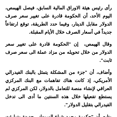
رأى رئيس هيئة الاوراق المالية السابق، فيصل الهيمص،
الاخبار الاقتصادية
اليوم الأحد، أن الحكومة قادرة على تغيير سعر صرف
الاخبار الرياضية
الدولار مقابل الدينار، وفيما حدد الطريقة، توقع ارتفاعاً
جديداً في أسعار الصرف خلال الأيام المقبلة.
المدارس
وقال الهيمص، إن "الحكومة قادرة على تغيير سعر
اخبار وقرارات وزارة التربية
الدولار من خلال تحويله من مزاد عملة الى سعر صرف
نتائج الامتحانات
ثابت".
المرحلة الابتدائية
وأضاف، أن "جزء من المشكلة يتمثل بالبنك الفيدرالي
الأمريكي، إذ كانت هناك تفاهمات مع البنك المركزي
المرحلة المتوسطة
العراقي لإنشاء منصة للتعامل بالدولار، لكن المركزي لم
المرحلة الاعدادية
يستطع تفعيلها خلال هذه السنتين ما أدى الى تدخل
الفيدرالي بتقليل الدولار".
اسئلة وزارية
وتابع، أن "حكومة محمد شياع السوداني جديدة وتوارثت