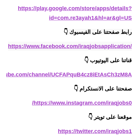
المرحلة الاعدادية
https://play.google.com/store/apps/details?
id=com.re3ayah1&hl=ar&gl=US
ملازم دراسية
رابط صفحتنا على الفيسبوك 
👇
المرحلة الابتدائية
https://www.facebook.com/iraqjobsapplication/
المرحلة المتوسطة
قناتنا على اليوتيوب
👇
المرحلة الاعدادية
outube.com/channel/UCFAPquB4cz8iEtAsCh3zM8A
دروس
صفحتنا على الانستكرام
👇
المرحلة الابتدائية
https://www.instagram.com/iraqjobs0/
المرحلة المتوسطة
موقعنا على تويتر
👇
المرحلة الاعدادية
https://twitter.com/iraqjobs1
مواضيع انشاء