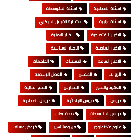
اسئلة الاعدادية
اسئلة المتوسطة
اسئلة وزارية
استمارة القبول المركزي
الاخبار الاقتصادية
الاخبار الامنية
الاخبار الرياضية
الاخبار السياسية
الاخبار العامة
التعيينات
الجامعات
الرواتب
الطقس
العطل الرسمية
العقود والاجور
المدارس
المنح المالية
دروس
دروس الابتدائية
دروس الاعدادية
دروس المتوسطة
صحة وطب
علوم وتكنولوجيا
فن ومشاهير
قروض وسلف