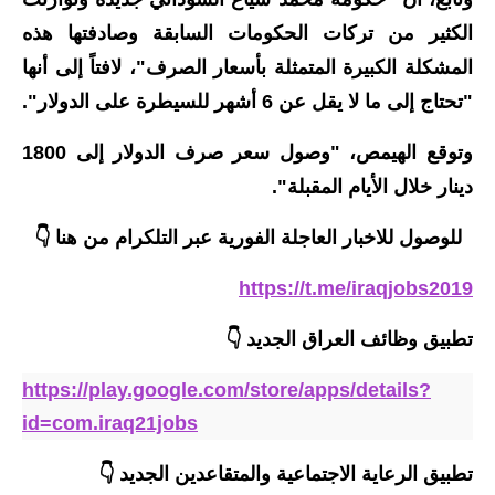
المرحلة الابتدائية
الكثير من تركات الحكومات السابقة وصادفتها هذه
المرحلة المتوسطة
المشكلة الكبيرة المتمثلة بأسعار الصرف"، لافتاً إلى أنها
"تحتاج إلى ما لا يقل عن 6 أشهر للسيطرة على الدولار".
المرحلة الاعدادية
وتوقع الهيمص، "وصول سعر صرف الدولار إلى 1800
مرشحات
دينار خلال الأيام المقبلة".
المرحلة الابتدائية
للوصول للاخبار العاجلة الفورية عبر التلكرام من هنا 👇
المرحلة المتوسطة
https://t.me/iraqjobs2019
المرحلة الاعدادية
تطبيق وظائف العراق الجديد
👇
كتب مدرسية
https://play.google.com/store/apps/details?
المرحلة الابتدائية
id=com.iraq21jobs
المرحلة المتوسطة
تطبيق الرعاية الاجتماعية والمتقاعدين الجديد
👇