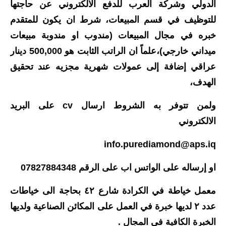
المرحلة الابتدائية
الدولي وشركة العرب للدفع الالكتروني عن حاجتها
للتوظيف في قسم المبيعات، شرط ان يكون للمتقدم
المرحلة المتوسطة
خبره في مجال المبيعات (مندوب او مندوبة مبيعات
المرحلة الاعدادية
ميداني خارجي)،علماً ان الراتب الثابت هو 500,000 دينار
عراقي إضافة إلى عمولات شهرية مجزيه عند تحقيق
مرشحات
الهدف،
المرحلة الابتدائية
ولمن تتوفر به الشروط ارسال cv على البريد
المرحلة المتوسطة
الالكتروني
المرحلة الاعدادية
info.purediamond@aps.iq
كتب مدرسية
او إرساله على الواتس اب على الرقم 07827884348
المرحلة الابتدائية
معمل خياطة في الكرادة شارع ٤٢ بحاجة الى خياطات
عدد ٢ لديها خبرة في العمل على المكائن الصناعية ولديها
المرحلة المتوسطة
الخبرة الكافية في المجال .