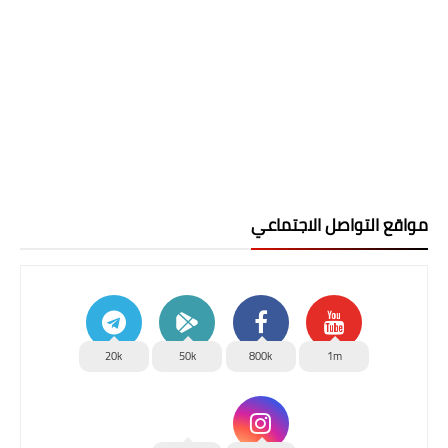
مواقع التواصل الاجتماعي
20k
50k
800k
1m