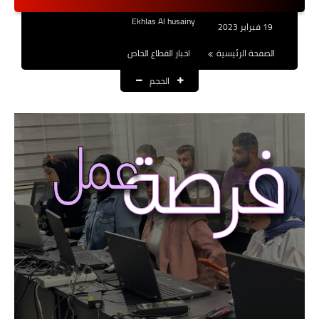
نتائج التعيينات
Ekhlas Al husainy
19 فبراير 2023
العقود والاجور اليومية
الصفحة الرئيسية
اخبار القطاع الخاص
الحجم
الرواتب والقروض
الرواتب
القروض والسلف
المنح المالية
قطع الاراضي
اخبار العراق
الاخبار السياسية
الاخبار الامنية