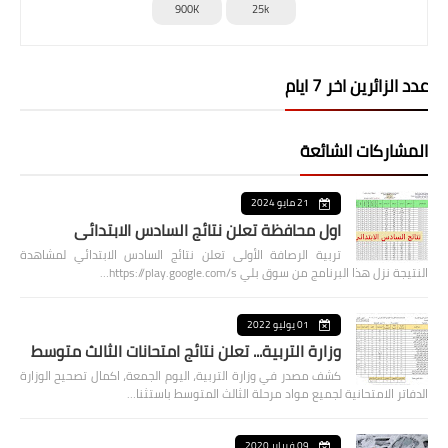
900K
25k
عدد الزائرين اخر 7 ايام
المشاركات الشائعة
21 مايو 2024
اول محافظة تعلن نتائج السادس الابتدائي
تربية الرصافة الأولى تعلن نتائج السادس الابتدائي لمشاهدة
النتيجة نزل هذا البرنامج من سوق بلي https://play.google.com/s…
01 يوليو 2022
وزارة التربية... تعلن نتائج امتحانات الثالث متوسط
كشف مصدر في وزارة التربية، اليوم الجمعة، اكمال تصحيح الوزارة
الدفاتر الامتحانية لجميع مواد مرحلة الثالث المتوسط باستثنا…
09 فبراير 2020