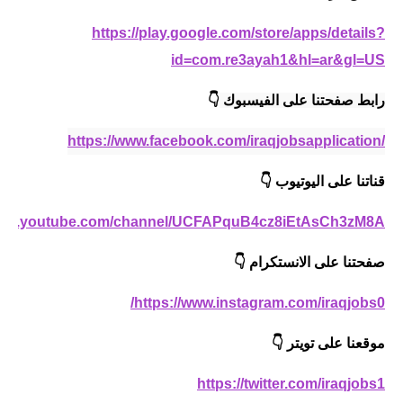
https://play.google.com/store/apps/details?
id=com.re3ayah1&hl=ar&gl=US
رابط صفحتنا على الفيسبوك 
👇
https://www.facebook.com/iraqjobsapplication/
قناتنا على اليوتيوب
👇
/www.youtube.com/channel/UCFAPquB4cz8iEtAsCh3zM8A
صفحتنا على الانستكرام
👇
https://www.instagram.com/iraqjobs0/
موقعنا على تويتر
👇
https://twitter.com/iraqjobs1