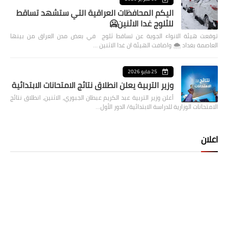
اليكم المحافظات العراقية التي ستشهد تساقط
للثلوج غدا الاثنين🥶
توقعت هيئة الانواء الجوية عن تساقط ثلوج في بعض مدن العراق من بينها
العاصمة بغداد ⁦🌨️⁩ واضافت الهيئة ان غدا الاثنين …
25 مايو 2026
وزير التربية يعلن انطلاق نتائج الامتحانات الابتدائية
أعلن وزير التربية عبد الكريم عبطان الجبوري، الاثنين، انطلاق نتائج
الامتحانات الوزارية للدراسة الابتدائية/ الدور الأول…
اعلان