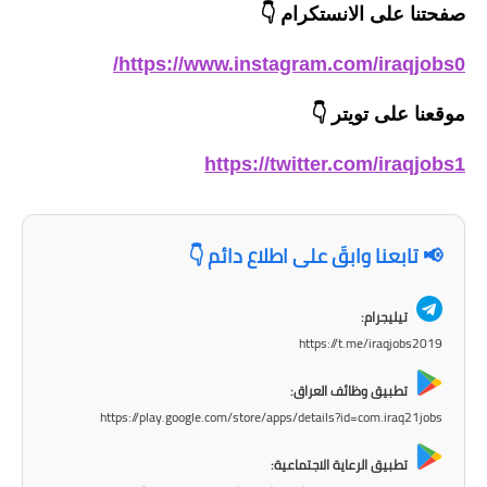
المرحلة الاعدادية
صفحتنا على الانستكرام
👇
ملازم دراسية
https://www.instagram.com/iraqjobs0/
المرحلة الابتدائية
موقعنا على تويتر
👇
المرحلة المتوسطة
https://twitter.com/iraqjobs1
المرحلة الاعدادية
📢 تابعنا وابقَ على اطلاع دائم 👇
دروس
المرحلة الابتدائية
تيليجرام:
https://t.me/iraqjobs2019
المرحلة المتوسطة
تطبيق وظائف العراق:
المرحلة الاعدادية
https://play.google.com/store/apps/details?id=com.iraq21jobs
تطبيق الرعاية الاجتماعية:
مواضيع انشاء