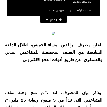
30 مارس 2023
نتائج التعيينات
الصفحة الرئيسية
قروض وسلف
العقود والاجور اليومية
الحجم
الرواتب والقروض
الرواتب
اعلن مصرف الرافدين، مساء الخميس، اطلاق الدفعة
القروض والسلف
السادسة من السلف المخصصة للمتقاعدين المدني
المنح المالية
والعسكري عن طريق أدوات الدفع الالكتروني.
قطع الاراضي
اخبار العراق
وذكر بيان للمصرف، انه :"تم منح وجبة سلف
الاخبار السياسية
المتقاعدين التي تبدأ من 5 مليون ولغاية 25 مليون"،
الاخبار الامنية