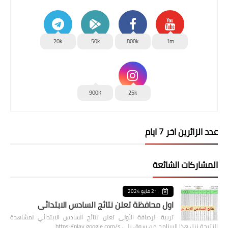
20k
50k
800k
1m
900K
25k
عدد الزائرين اخر 7 ايام
المشاركات الشائعة
21 مايو 2024
اول محافظة تعلن نتائج السادس الابتدائي
تربية الرصافة الأولى تعلن نتائج السادس الابتدائي لمشاهدة
النتيجة نزل هذا البرنامج من سوق بلي https://play.google.com/s…