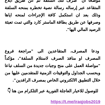
موضحاً ان "صرف تلك السلفة تم عن طريق ابلاغ
الاخبار الاقتصادية
المتقاعد عبر إرساله رسالة نصية تخطره بمنحه السلفة
وذلك بعد ان استكمل كافة الإجراءات لمنحه اياها
الاخبار الرياضية
وصرفها عن طريق بطاقة الماستر كارد والتي تمت تعبئة
الرصيد المالي اليها".
المدارس
اخبار وقرارات وزارة التربية
نتائج الامتحانات
ودعا المصرف، المتقاعدين الى "مراجعة فروع
المصرف او منافذ الصرف لاستلام السلفة"، مؤكداً
المرحلة الابتدائية
"مواصلة العمل على منح وجبات جديدة من السلف تباعا
المرحلة المتوسطة
وبحسب الجداول والتوقيتات الزمنية للمتقدمين عليها من
خلال التطبيق الالكتروني الخاص بمصرف الرافدين".
المرحلة الاعدادية
للوصول للاخبار العاجلة الفورية عبر التلكرام من هنا 👇
اسئلة وزارية
https://t.me/iraqjobs2019