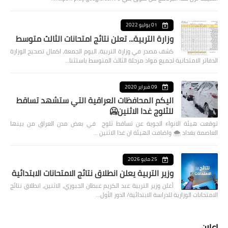
01 يوليو 2022
وزارة التربية... تعلن نتائج امتحانات الثالث متوسط
كشف مصدر في وزارة التربية، اليوم الجمعة، اكمال تصحيح الوزارة
الدفاتر الامتحانية لجميع مواد مرحلة الثالث المتوسط باستثنا…
09 فبراير 2020
اليكم المحافظات العراقية التي ستشهد تساقط
للثلوج غدا الاثنين🥶
توقعت هيئة الانواء الجوية عن تساقط ثلوج في بعض مدن العراق من بينها
العاصمة بغداد ⁦🌨️⁩ واضافت الهيئة ان غدا الاثنين …
25 مايو 2026
وزير التربية يعلن انطلاق نتائج الامتحانات الابتدائية
أعلن وزير التربية عبد الكريم عبطان الجبوري، الاثنين، انطلاق نتائج
الامتحانات الوزارية للدراسة الابتدائية/ الدور الأول…
اعلان