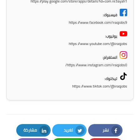
https://play.google.com/store/apps/details?id=com.re3ayah1
المرحلة الابتدائية
فيسبوك:
https://www.facebook.com/iraqjobs9
المرحلة المتوسطة
يوتيوب:
المرحلة الاعدادية
https://www.youtube.com/@iraqjobs
الجامعات
انستغرام:
https://www.instagram.com/iraqjobs0/
اخبار وقرارات وزارة التعليم
العالي
تيكتوك:
https://www.tiktok.com/@iraqjobs
استمارة القبول المركزي
نتائج القبول المركزي
الطقس
العطل
نشر
تغريد
مشاركة
LinkedIn
Twitter
Facebook