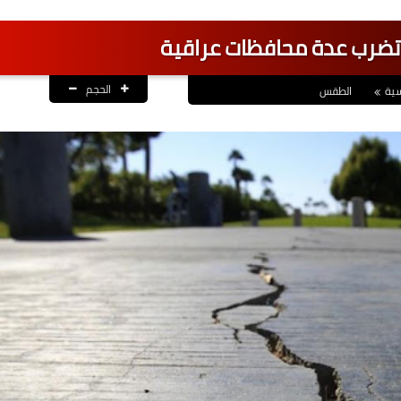
تضرب عدة محافظات عراقية
الحجم
سية
الطقس