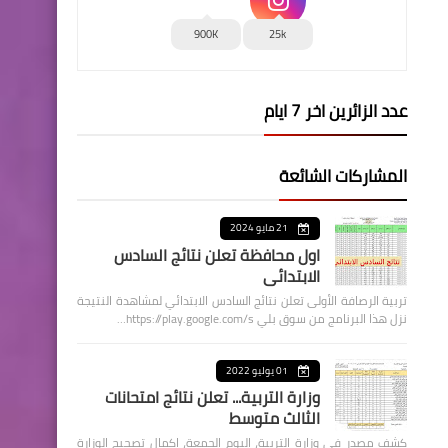
900K
25k
عدد الزائرين اخر 7 ايام
المشاركات الشائعة
21 مايو 2024
اول محافظة تعلن نتائج السادس
الابتدائي
تربية الرصافة الأولى تعلن نتائج السادس الابتدائي لمشاهدة النتيجة
نزل هذا البرنامج من سوق بلي https://play.google.com/s…
01 يوليو 2022
وزارة التربية... تعلن نتائج امتحانات
الثالث متوسط
كشف مصدر في وزارة التربية، اليوم الجمعة، اكمال تصحيح الوزارة