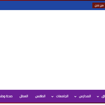
من نحن
اق
المدارس
الجامعات
الطقس
العطل
صحة وطب