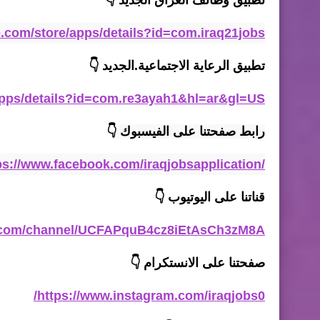
تطبيق وظائف العراق الجديد
👇
le.com/store/apps/details?id=com.iraq21jobs
تطبيق الرعاية الاجتماعية
.
الجديد
👇
/apps/details?id=com.re3ayah1&hl=ar&gl=US
رابط صفحتنا على الفيسبوك 
👇
ps://www.facebook.com/iraqjobsapplication/
قناتنا على اليوتيوب
👇
e.com/channel/UCFAPquB4cz8iEtAsCh3zM8A
صفحتنا على الانستكرام
👇
https://www.instagram.com/iraqjobs0/