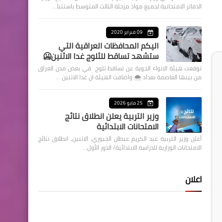
الدفاتر الامتحانية لجميع مواد مرحلة الثالث المتوسط باستثنا…
09 فبراير 2020
اليكم المحافظات العراقية التي
ستشهد تساقط للثلوج غدا الاثنين🥶
توقعت هيئة الانواء الجوية عن تساقط ثلوج في بعض مدن العراق
من بينها العاصمة بغداد ⁦🌨️⁩ واضافت الهيئة ان غدا الاثنين …
25 مايو 2026
وزير التربية يعلن انطلاق نتائج
الامتحانات الابتدائية
أعلن وزير التربية عبد الكريم عبطان الجبوري، الاثنين، انطلاق نتائج
الامتحانات الوزارية للدراسة الابتدائية/ الدور الأول…
اعلان