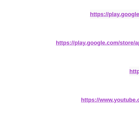
https://play.goog
https://play.google.com/store
htt
https://www.youtub