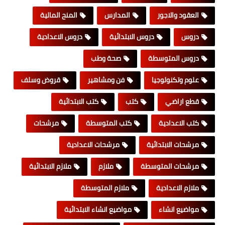
العقود والاجور
المدارس
المنح المالية
دروس
دروس الابتدائية
دروس الاعدادية
دروس المتوسطة
صحة وطب
علوم وتكنولوجيا
فن ومشاهير
قروض وسلف
قطع اراضي
كتب
كتب الابتدائية
كتب الاعدادية
كتب المتوسطة
مرشحات
مرشحات الابتدائية
مرشحات الاعدادية
مرشحات المتوسطة
ملازم
ملازم الابتدائية
ملازم الاعدادية
ملازم المتوسطة
مواضيع انشاء
مواضيع انشاء الابتدائية