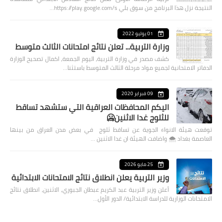
النتيجة نزل هذا البرنامج من سوق بلي https://play.google.com/s…
01 يوليو 2022
وزارة التربية... تعلن نتائج امتحانات الثالث متوسط
كشف مصدر في وزارة التربية، اليوم الجمعة، اكمال تصحيح الوزارة
الدفاتر الامتحانية لجميع مواد مرحلة الثالث المتوسط باستثنا…
09 فبراير 2020
اليكم المحافظات العراقية التي ستشهد تساقط
للثلوج غدا الاثنين🥶
توقعت هيئة الانواء الجوية عن تساقط ثلوج في بعض مدن العراق من بينها
العاصمة بغداد ⁦🌨️⁩ واضافت الهيئة ان غدا الاثنين …
25 مايو 2026
وزير التربية يعلن انطلاق نتائج الامتحانات الابتدائية
أعلن وزير التربية عبد الكريم عبطان الجبوري، الاثنين، انطلاق نتائج
الامتحانات الوزارية للدراسة الابتدائية/ الدور الأول…