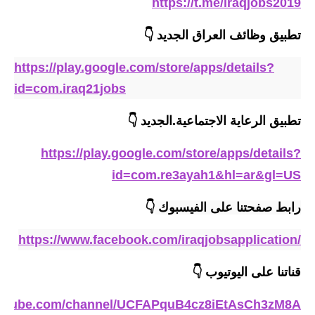
https://t.me/iraqjobs2019
المرحلة الابتدائية
تطبيق وظائف العراق الجديد
👇
المرحلة المتوسطة
https://play.google.com/store/apps/details?
المرحلة الاعدادية
id=com.iraq21jobs
الجامعات
تطبيق الرعاية الاجتماعية
.
الجديد
👇
اخبار وقرارات وزارة التعليم
https://play.google.com/store/apps/details?
العالي
id=com.re3ayah1&hl=ar&gl=US
استمارة القبول المركزي
رابط صفحتنا على الفيسبوك 
👇
نتائج القبول المركزي
https://www.facebook.com/iraqjobsapplication/
الطقس
قناتنا على اليوتيوب
👇
العطل
outube.com/channel/UCFAPquB4cz8iEtAsCh3zM8A