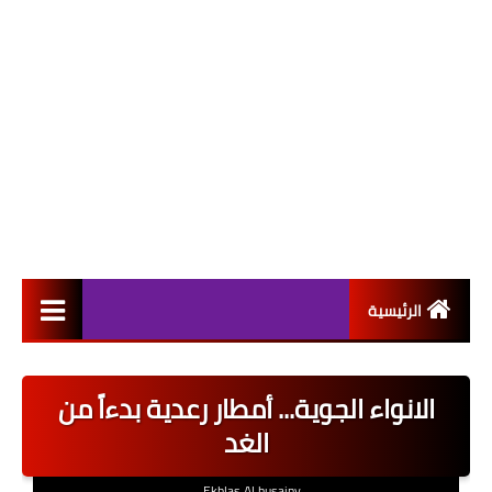
الرئيسية
التعيينات
الانواء الجوية... أمطار رعدية بدءاً من
اخبار القطاع العام
الغد
اخبار القطاع الخاص
Ekhlas Al husainy