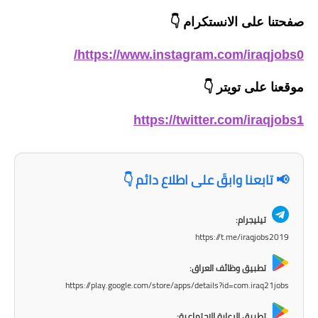
صحة وطب
صفحتنا على الانستكرام
👇
فن ومشاهير
https://www.instagram.com/iraqjobs0/
العامة
موقعنا على تويتر
👇
https://twitter.com/iraqjobs1
📢 تابعنا وابقَ على اطلاع دائم 👇
تيليجرام:
https://t.me/iraqjobs2019
تطبيق وظائف العراق:
https://play.google.com/store/apps/details?id=com.iraq21jobs
تطبيق الرعاية الاجتماعية: