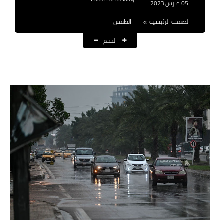
05 مارس 2023
نتائج التعيينات
الصفحة الرئيسية
الطقس
العقود والاجور اليومية
الحجم
الرواتب والقروض
الرواتب
القروض والسلف
المنح المالية
قطع الاراضي
اخبار العراق
الاخبار السياسية
الاخبار الامنية