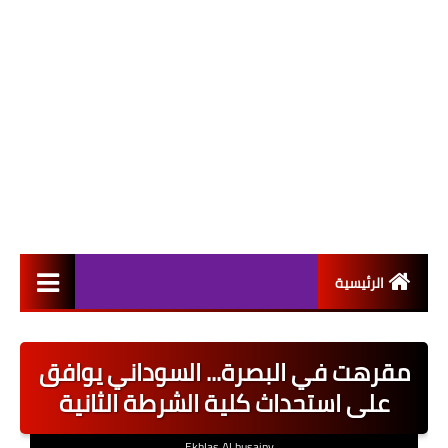
الرئيسية
التعيينات
مقرهت في البصرة... السوداني يوافق
اخبار القطاع العام
على استحداث كلية الشرطة الثانية
اخبار القطاع الخاص
Ekhlas Al husainy