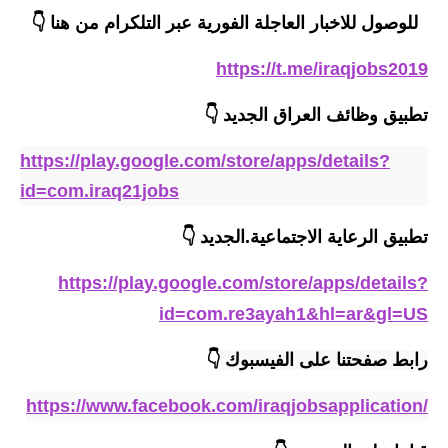
المرحلة الابتدائية
للوصول للاخبار العاجلة الفورية عبر التلكرام من هنا 👇
المرحلة المتوسطة
https://t.me/iraqjobs2019
المرحلة الاعدادية
تطبيق وظائف العراق الجديد
👇
مرشحات
https://play.google.com/store/apps/details?
المرحلة الابتدائية
id=com.iraq21jobs
المرحلة المتوسطة
تطبيق الرعاية الاجتماعية
.
الجديد
👇
المرحلة الاعدادية
https://play.google.com/store/apps/details?
id=com.re3ayah1&hl=ar&gl=US
كتب مدرسية
رابط صفحتنا على الفيسبوك 
👇
المرحلة الابتدائية
https://www.facebook.com/iraqjobsapplication/
المرحلة المتوسطة