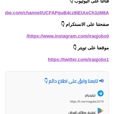
قناتنا على اليوتيوب
👇
المرحلة الاعدادية
outube.com/channel/UCFAPquB4cz8iEtAsCh3zM8A
ملازم دراسية
صفحتنا على الانستكرام
👇
المرحلة الابتدائية
https://www.instagram.com/iraqjobs0/
المرحلة المتوسطة
موقعنا على تويتر
👇
المرحلة الاعدادية
https://twitter.com/iraqjobs1
دروس
المرحلة الابتدائية
📢 تابعنا وابقَ على اطلاع دائم 👇
المرحلة المتوسطة
تيليجرام:
المرحلة الاعدادية
https://t.me/iraqjobs2019
مواضيع انشاء
تطبيق وظائف العراق: