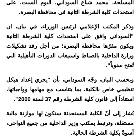
المسلحة، محمد شياع السوداني، اليوم السبت، على
الاخبار الاقتصادية
استحداث كلية الشرطة الثانية في محافظة البصرة.
الاخبار الرياضية
وذكر المكتب الإعلامي لرئيس الوزراء، في بيان، ان
"السوداني وافق على استحداث كلية الشرطة الثانية
المدارس
ويكون مقرّها محافظة البصرة؛ من أجل رفد تشكيلات
اخبار وقرارات وزارة التربية
وزارة الداخلية بالضباط واستيعاب الدورات التأهيلية التي
تُفتح سنوياً".
نتائج الامتحانات
وبحسب البيان، وجّه السوداني، بأن "يجري إعداد هيكل
المرحلة الابتدائية
تنظيمي خاص بالكلية، بما يتناسب مع مهامها وواجباتها،
المرحلة المتوسطة
استناداً إلى قانون كلية الشرطة رقم 37 لسنة 2000".
المرحلة الاعدادية
يُشار إلى أنّ الكلية المستحدثة ستكون لها موازنة مالية
مستقلة، وترتبط بمكتب وزير الداخلية من جميع النواحي،
اسئلة وزارية
أسوةً بكلية الشرطة الحالية.