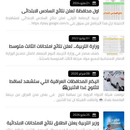
21 مايو 2024
اول محافظة تعلن نتائج السادس الابتدائي
تربية الرصافة الأولى تعلن نتائج السادس الابتدائي لمشاهدة
النتيجة نزل هذا البرنامج من سوق بلي https://play.google.com/s…
01 يوليو 2022
وزارة التربية... تعلن نتائج امتحانات الثالث متوسط
كشف مصدر في وزارة التربية، اليوم الجمعة، اكمال تصحيح الوزارة
الدفاتر الامتحانية لجميع مواد مرحلة الثالث المتوسط باستثنا…
09 فبراير 2020
اليكم المحافظات العراقية التي ستشهد تساقط
للثلوج غدا الاثنين🥶
توقعت هيئة الانواء الجوية عن تساقط ثلوج في بعض مدن العراق من بينها
العاصمة بغداد ⁦🌨️⁩ واضافت الهيئة ان غدا الاثنين …
25 مايو 2026
وزير التربية يعلن انطلاق نتائج الامتحانات الابتدائية
أعلن وزير التربية عبد الكريم عبطان الجبوري، الاثنين، انطلاق نتائج