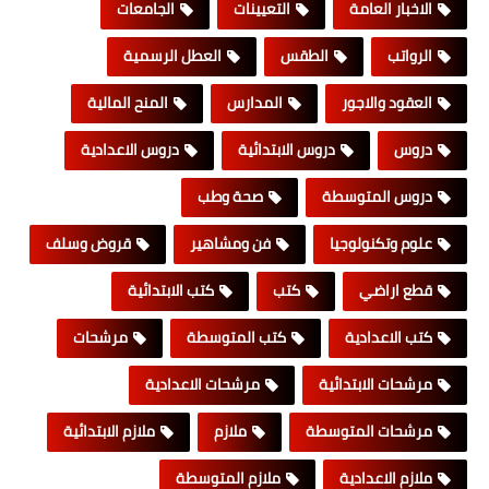
الاخبار العامة
التعيينات
الجامعات
الرواتب
الطقس
العطل الرسمية
العقود والاجور
المدارس
المنح المالية
دروس
دروس الابتدائية
دروس الاعدادية
دروس المتوسطة
صحة وطب
علوم وتكنولوجيا
فن ومشاهير
قروض وسلف
قطع اراضي
كتب
كتب الابتدائية
كتب الاعدادية
كتب المتوسطة
مرشحات
مرشحات الابتدائية
مرشحات الاعدادية
مرشحات المتوسطة
ملازم
ملازم الابتدائية
ملازم الاعدادية
ملازم المتوسطة