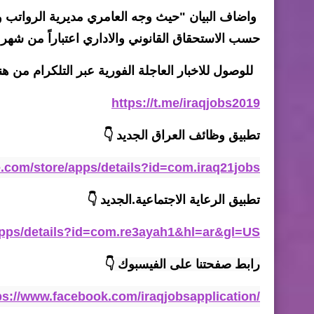
واضاف البيان "حيث وجه العامري مديرية الرواتب والأ
حسب الاستحقاق القانوني والاداري اعتباراً من شهر اذار 3
للوصول للاخبار العاجلة الفورية عبر التلكرام من هنا
https://t.me/iraqjobs2019
تطبيق وظائف العراق الجديد
👇
le.com/store/apps/details?id=com.iraq21jobs
تطبيق الرعاية الاجتماعية
.
الجديد
👇
/apps/details?id=com.re3ayah1&hl=ar&gl=US
رابط صفحتنا على الفيسبوك 
👇
ps://www.facebook.com/iraqjobsapplication/