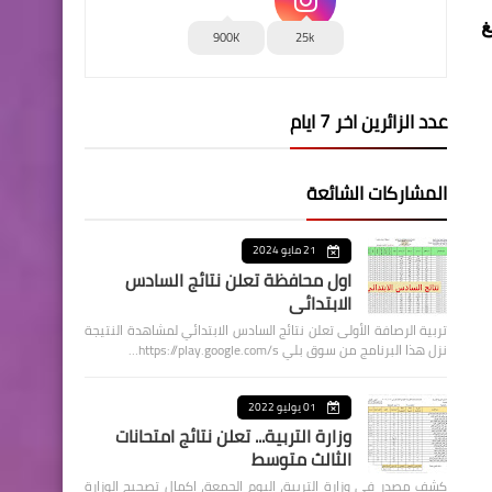
غ
900K
25k
عدد الزائرين اخر 7 ايام
المشاركات الشائعة
21 مايو 2024
اول محافظة تعلن نتائج السادس
الابتدائي
تربية الرصافة الأولى تعلن نتائج السادس الابتدائي لمشاهدة النتيجة
نزل هذا البرنامج من سوق بلي https://play.google.com/s…
01 يوليو 2022
وزارة التربية... تعلن نتائج امتحانات
الثالث متوسط
كشف مصدر في وزارة التربية، اليوم الجمعة، اكمال تصحيح الوزارة