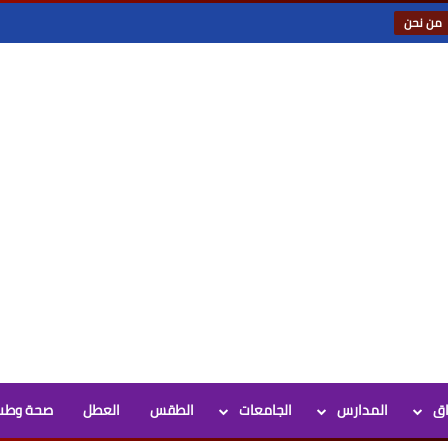
من نحن
اق
المدارس
الجامعات
الطقس
العطل
صحة وطب