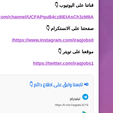
قناتنا على اليوتيوب
👇
e.com/channel/UCFAPquB4cz8iEtAsCh3zM8A
صفحتنا على الانستكرام
👇
https://www.instagram.com/iraqjobs0/
موقعنا على تويتر
👇
https://twitter.com/iraqjobs1
📢 تابعنا وابقَ على اطلاع دائم 👇
تيليجرام:
https://t.me/iraqjobs2019