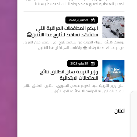
الدفاتر الامتحانية لجميع مواد مرحلة الثالث المتوسط باستثنا…
09 فبراير 2020
اليكم المحافظات العراقية التي
ستشهد تساقط للثلوج غدا الاثنين🥶
توقعت هيئة الانواء الجوية عن تساقط ثلوج في بعض مدن العراق
من بينها العاصمة بغداد ⁦🌨️⁩ واضافت الهيئة ان غدا الاثنين …
25 مايو 2026
وزير التربية يعلن انطلاق نتائج
الامتحانات الابتدائية
أعلن وزير التربية عبد الكريم عبطان الجبوري، الاثنين، انطلاق نتائج
الامتحانات الوزارية للدراسة الابتدائية/ الدور الأول…
اعلان