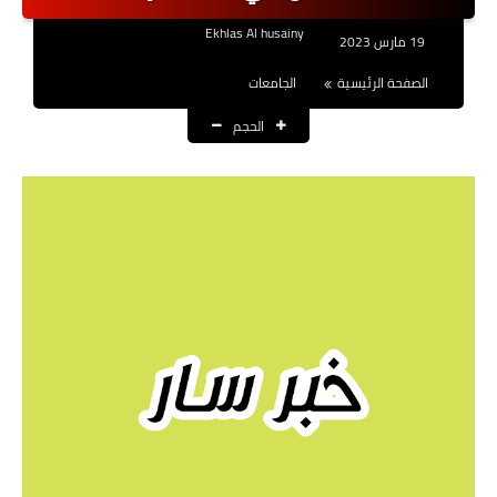
نتائج التعيينات
Ekhlas Al husainy
19 مارس 2023
العقود والاجور اليومية
الصفحة الرئيسية
الجامعات
الحجم
الرواتب والقروض
الرواتب
القروض والسلف
المنح المالية
قطع الاراضي
اخبار العراق
الاخبار السياسية
الاخبار الامنية