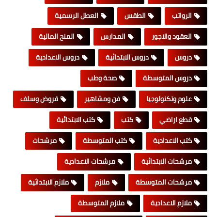
الرواتب
الطقس
العطل الرسمية
العقود والاجور
المدارس
المنح المالية
دروس
دروس الابتدائية
دروس الاعدادية
دروس المتوسطة
صحة وطب
علوم وتكنولوجيا
فن ومشاهير
قروض وسلف
قطع اراضي
كتب
كتب الابتدائية
كتب الاعدادية
كتب المتوسطة
مرشحات
مرشحات الابتدائية
مرشحات الاعدادية
مرشحات المتوسطة
ملازم
ملازم الابتدائية
ملازم الاعدادية
ملازم المتوسطة