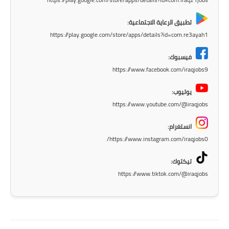
المرحلة الابتدائية
تطبيق الرعاية الاجتماعية:
https://play.google.com/store/apps/details?id=com.re3ayah1
المرحلة المتوسطة
فيسبوك:
المرحلة الاعدادية
https://www.facebook.com/iraqjobs9
الجامعات
يوتيوب:
https://www.youtube.com/@iraqjobs
اخبار وقرارات وزارة التعليم
العالي
انستغرام:
https://www.instagram.com/iraqjobs0/
استمارة القبول المركزي
تيكتوك:
نتائج القبول المركزي
https://www.tiktok.com/@iraqjobs
الطقس
العطل