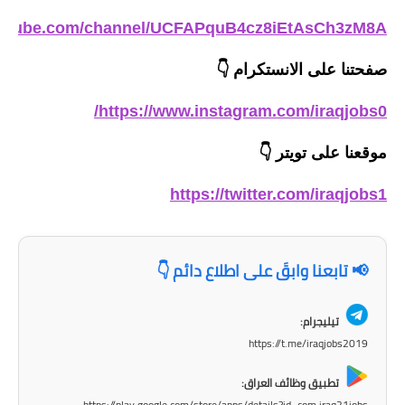
المرحلة الاعدادية
outube.com/channel/UCFAPquB4cz8iEtAsCh3zM8A
ملازم دراسية
صفحتنا على الانستكرام
👇
المرحلة الابتدائية
https://www.instagram.com/iraqjobs0/
المرحلة المتوسطة
موقعنا على تويتر
👇
المرحلة الاعدادية
https://twitter.com/iraqjobs1
دروس
المرحلة الابتدائية
📢 تابعنا وابقَ على اطلاع دائم 👇
المرحلة المتوسطة
تيليجرام:
https://t.me/iraqjobs2019
المرحلة الاعدادية
تطبيق وظائف العراق:
مواضيع انشاء
https://play.google.com/store/apps/details?id=com.iraq21jobs