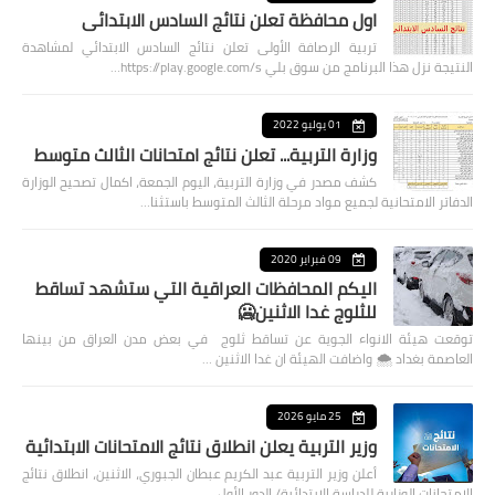
اول محافظة تعلن نتائج السادس الابتدائي
تربية الرصافة الأولى تعلن نتائج السادس الابتدائي لمشاهدة
النتيجة نزل هذا البرنامج من سوق بلي https://play.google.com/s…
01 يوليو 2022
وزارة التربية... تعلن نتائج امتحانات الثالث متوسط
كشف مصدر في وزارة التربية، اليوم الجمعة، اكمال تصحيح الوزارة
الدفاتر الامتحانية لجميع مواد مرحلة الثالث المتوسط باستثنا…
09 فبراير 2020
اليكم المحافظات العراقية التي ستشهد تساقط
للثلوج غدا الاثنين🥶
توقعت هيئة الانواء الجوية عن تساقط ثلوج في بعض مدن العراق من بينها
العاصمة بغداد ⁦🌨️⁩ واضافت الهيئة ان غدا الاثنين …
25 مايو 2026
وزير التربية يعلن انطلاق نتائج الامتحانات الابتدائية
أعلن وزير التربية عبد الكريم عبطان الجبوري، الاثنين، انطلاق نتائج
الامتحانات الوزارية للدراسة الابتدائية/ الدور الأول…