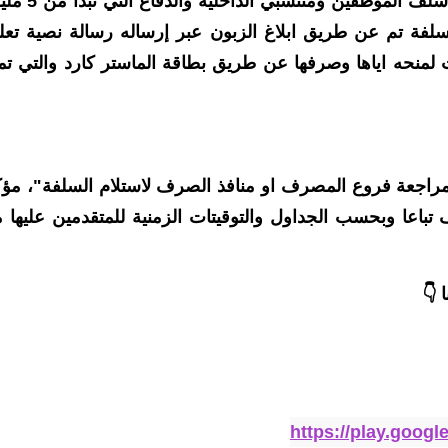
وذكر بيان للنصرف، انه :"تم منح وجبة جديدة من سلف الموظفين 
لك السلفة تم عن طريق ابلاغ الزبون عبر إرساله رسالة نصية تعل
 لمنحه اياها وصرفها عن طريق بطاقة الماستر كارد والتي ت
اجعة فروع المصرف او منافذ الصرف لاستلام السلفة"، مؤكد
اعا وبحسب الجداول والتوقيتات الزمنية للمتقدمين عليها 
 👇
https://play.goog