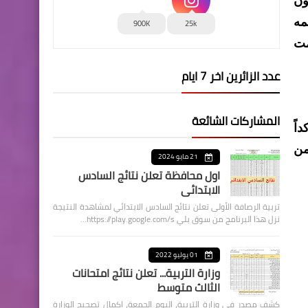
ومنتسبي الداخلية والدفاع التي تبدأ من 5 مليون
مه
900K
25k
مت
عدد الزائرين اخر 7 ايام
المشاركات الشائعة
اً
من
21 مايو 2024
اول محافظة تعلن نتائج السادس
الابتدائي
تربية الرصافة الأولى تعلن نتائج السادس الابتدائي لمشاهدة النتيجة
نزل هذا البرنامج من سوق بلي https://play.google.com/s…
01 يوليو 2022
وزارة التربية... تعلن نتائج امتحانات
الثالث متوسط
كشف مصدر في وزارة التربية، اليوم الجمعة، اكمال تصحيح الوزارة