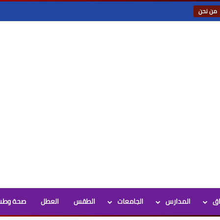
من نحن
اق
المدارس
الجامعات
الطقس
العطل
صحة وطب