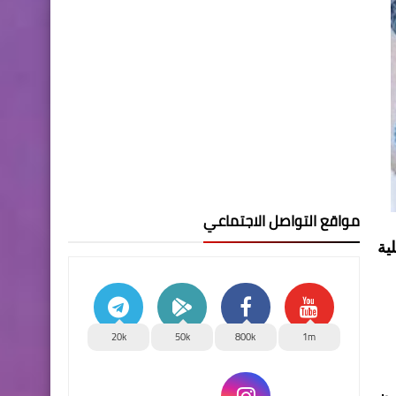
مواقع التواصل الاجتماعي
ية
20k
50k
800k
1m