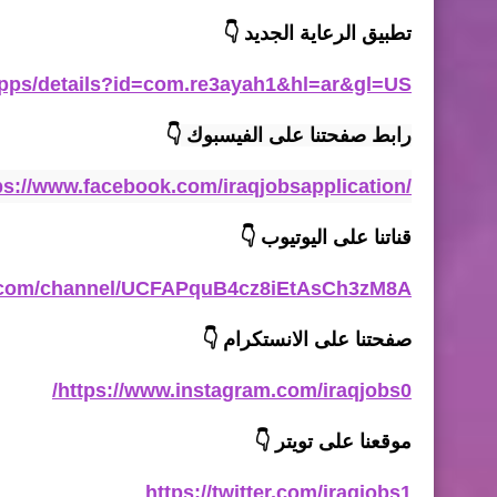
تطبيق الرعاية
الجديد
👇
/apps/details?id=com.re3ayah1&hl=ar&gl=US
رابط صفحتنا على الفيسبوك 
👇
ps://www.facebook.com/iraqjobsapplication/
قناتنا على اليوتيوب
👇
e.com/channel/UCFAPquB4cz8iEtAsCh3zM8A
صفحتنا على الانستكرام
👇
https://www.instagram.com/iraqjobs0/
موقعنا على تويتر
👇
https://twitter.com/iraqjobs1