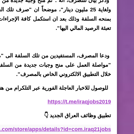
ولغاية 25 مليون دينار"، موضحاً ان "صرف ت
بمنحه السلفة وذلك بعد ان استكمل كافة الإجراءات
تعبئة الرصيد المالي اليها".
ودعا المصرف، المستفيدين من تلك السلفة الى "مر
"مواصلة العمل على منح وجبات جديدة من السلف تب
خلال التطبيق الالكتروني الخاص بالمصرف".
للوصول للاخبار العاجلة الفورية عبر التلكرام من هنا
https://t.me/iraqjobs2019
تطبيق وظائف العراق الجديد
👇
le.com/store/apps/details?id=com.iraq21jobs