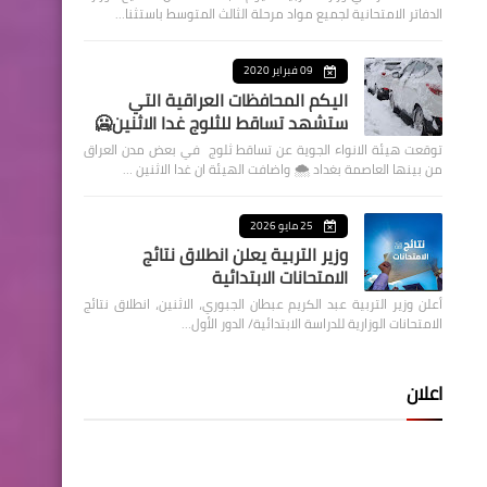
الدفاتر الامتحانية لجميع مواد مرحلة الثالث المتوسط باستثنا…
09 فبراير 2020
اليكم المحافظات العراقية التي
ستشهد تساقط للثلوج غدا الاثنين🥶
توقعت هيئة الانواء الجوية عن تساقط ثلوج في بعض مدن العراق
من بينها العاصمة بغداد ⁦🌨️⁩ واضافت الهيئة ان غدا الاثنين …
25 مايو 2026
وزير التربية يعلن انطلاق نتائج
الامتحانات الابتدائية
أعلن وزير التربية عبد الكريم عبطان الجبوري، الاثنين، انطلاق نتائج
الامتحانات الوزارية للدراسة الابتدائية/ الدور الأول…
اعلان