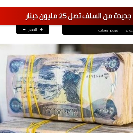
ن السلف تصل 25 مليون دينار
الحجم
ية
قروض وسلف