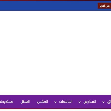
من نحن
اق
المدارس
الجامعات
الطقس
العطل
صحة وطب