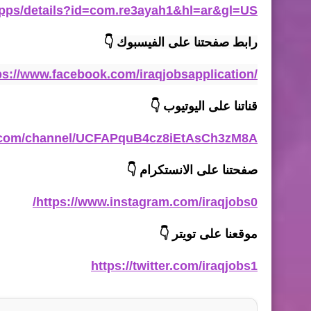
/apps/details?id=com.re3ayah1&hl=ar&gl=US
رابط صفحتنا على الفيسبوك 
👇
ps://www.facebook.com/iraqjobsapplication/
قناتنا على اليوتيوب
👇
e.com/channel/UCFAPquB4cz8iEtAsCh3zM8A
صفحتنا على الانستكرام
👇
https://www.instagram.com/iraqjobs0/
موقعنا على تويتر
👇
https://twitter.com/iraqjobs1