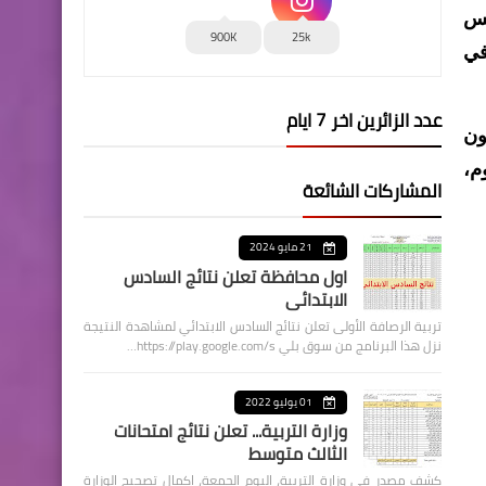
قس
900K
25k
في
عدد الزائرين اخر 7 ايام
ون
م،
المشاركات الشائعة
21 مايو 2024
اول محافظة تعلن نتائج السادس
الابتدائي
تربية الرصافة الأولى تعلن نتائج السادس الابتدائي لمشاهدة النتيجة
نزل هذا البرنامج من سوق بلي https://play.google.com/s…
01 يوليو 2022
وزارة التربية... تعلن نتائج امتحانات
الثالث متوسط
كشف مصدر في وزارة التربية، اليوم الجمعة، اكمال تصحيح الوزارة