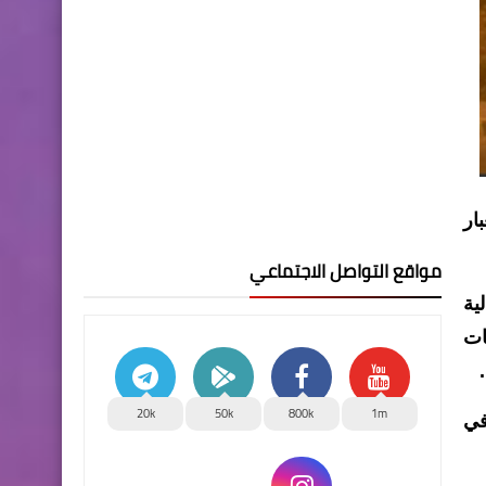
ار
مواقع التواصل الاجتماعي
ية
ات
20k
50k
800k
1m
في