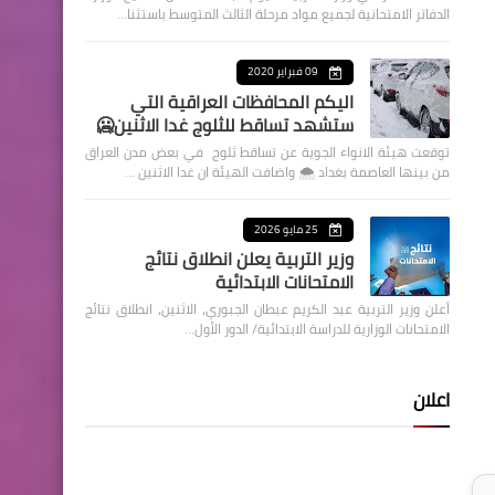
الدفاتر الامتحانية لجميع مواد مرحلة الثالث المتوسط باستثنا…
09 فبراير 2020
اليكم المحافظات العراقية التي
ستشهد تساقط للثلوج غدا الاثنين🥶
توقعت هيئة الانواء الجوية عن تساقط ثلوج في بعض مدن العراق
من بينها العاصمة بغداد ⁦🌨️⁩ واضافت الهيئة ان غدا الاثنين …
25 مايو 2026
وزير التربية يعلن انطلاق نتائج
الامتحانات الابتدائية
أعلن وزير التربية عبد الكريم عبطان الجبوري، الاثنين، انطلاق نتائج
الامتحانات الوزارية للدراسة الابتدائية/ الدور الأول…
اعلان