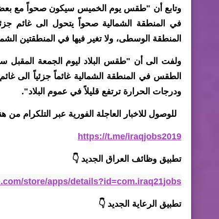
وتابع أن "طقس يوم الخميس سيكون صحواً مع بعض 
في المنطقة الشمالية صحواً يتحول الى غائم جزئي
المنطقة الوسطى، ولا تغير فيها في المنطقتين الشمالي
ولفت الى أن "طقس البلاد ليوم الجمعة المقبل س
الطقس في المنطقة الشمالية غائماً جزئياً الى غا
ودرجات الحرارة ترتفع قليلاً في عموم البلاد".
للوصول للاخبار العاجلة الفورية عبر التلكرام من هنا
https://t.me/iraqjobs2019
تطبيق وظائف العراق الجديد
👇
le.com/store/apps/details?id=com.iraq21jobs
تطبيق الرعاية
الجديد
👇