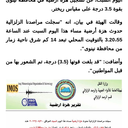
بقوة 3.5 درجة على مقياس ريختر.
الاخبار الاقتصادية
وقالت الهيئة في بيان، انه "سجلت مراصدنا الزلزالية
الاخبار الرياضية
حدوث هزة أرضية مساء هذا اليوم السبت عند الساعة
المدارس
3.20،55 بالتوقيت المحلي تبعد 14 كم شرق ناحية زمار
من محافظة نينوى".
اخبار وقرارات وزارة التربية
وأضافت: "قد بلغت قوتها (3.5) درجة، تم الشعور بها من
نتائج الامتحانات
قبل المواطنين".
المرحلة الابتدائية
المرحلة المتوسطة
المرحلة الاعدادية
اسئلة وزارية