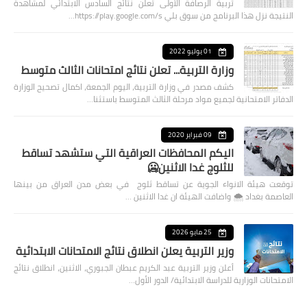
تربية الرصافة الأولى تعلن نتائج السادس الابتدائي لمشاهدة
النتيجة نزل هذا البرنامج من سوق بلي https://play.google.com/s…
01 يوليو 2022
وزارة التربية... تعلن نتائج امتحانات الثالث متوسط
كشف مصدر في وزارة التربية، اليوم الجمعة، اكمال تصحيح الوزارة
الدفاتر الامتحانية لجميع مواد مرحلة الثالث المتوسط باستثنا…
09 فبراير 2020
اليكم المحافظات العراقية التي ستشهد تساقط
للثلوج غدا الاثنين🥶
توقعت هيئة الانواء الجوية عن تساقط ثلوج في بعض مدن العراق من بينها
العاصمة بغداد ⁦🌨️⁩ واضافت الهيئة ان غدا الاثنين …
25 مايو 2026
وزير التربية يعلن انطلاق نتائج الامتحانات الابتدائية
أعلن وزير التربية عبد الكريم عبطان الجبوري، الاثنين، انطلاق نتائج
الامتحانات الوزارية للدراسة الابتدائية/ الدور الأول…