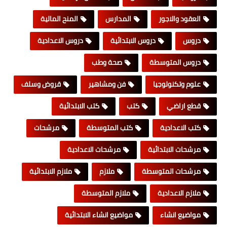
العقود والاجور
المدارس
المنح المالية
دروس
دروس الابتدائية
دروس الاعدادية
دروس المتوسطة
صحة وطب
علوم وتكنولوجيا
فن ومشاهير
قروض وسلف
قطع اراضي
كتب
كتب الابتدائية
كتب الاعدادية
كتب المتوسطة
مرشحات
مرشحات الابتدائية
مرشحات الاعدادية
مرشحات المتوسطة
ملازم
ملازم الابتدائية
ملازم الاعدادية
ملازم المتوسطة
مواضيع انشاء
مواضيع انشاء الابتدائية