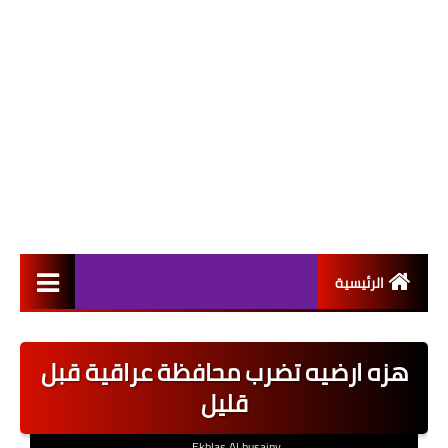
الرئيسية
التعيينات
هزه ارضيه تضرب محافظة عراقية قبل
اخبار القطاع العام
قليل
اخبار القطاع الخاص
Ekhlas Al husainy