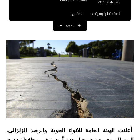
20 مايو 2023
نتائج التعيينات
الصفحة الرئيسية
الطقس
العقود والاجور اليومية
الحجم
الرواتب والقروض
الرواتب
القروض والسلف
المنح المالية
قطع الاراضي
اخبار العراق
الاخبار السياسية
أعلنت الهيئة العامة للانواء الجوية والرصد الزلزالي،
الاخبار الامنية
اليوم السبت، عن تسجيل هزة أرضية في محافظة نينوى