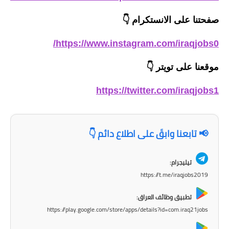
المرحلة الابتدائية
صفحتنا على الانستكرام
👇
المرحلة المتوسطة
https://www.instagram.com/iraqjobs0/
المرحلة الاعدادية
موقعنا على تويتر
👇
الجامعات
https://twitter.com/iraqjobs1
اخبار وقرارات وزارة التعليم
العالي
📢 تابعنا وابقَ على اطلاع دائم 👇
استمارة القبول المركزي
تيليجرام:
نتائج القبول المركزي
https://t.me/iraqjobs2019
الطقس
تطبيق وظائف العراق:
https://play.google.com/store/apps/details?id=com.iraq21jobs
العطل