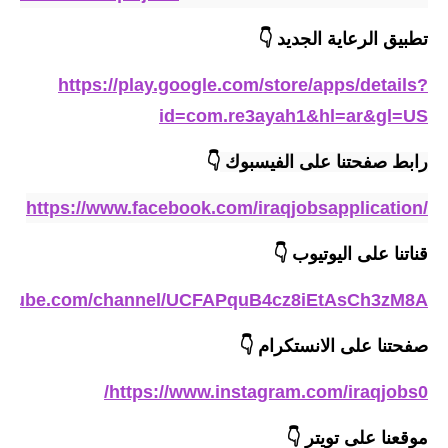
المرحلة الاعدادية
تطبيق الرعاية
الجديد
👇
ملازم دراسية
https://play.google.com/store/apps/details?
المرحلة الابتدائية
id=com.re3ayah1&hl=ar&gl=US
المرحلة المتوسطة
رابط صفحتنا على الفيسبوك 
👇
المرحلة الاعدادية
https://www.facebook.com/iraqjobsapplication/
دروس
قناتنا على اليوتيوب
👇
المرحلة الابتدائية
outube.com/channel/UCFAPquB4cz8iEtAsCh3zM8A
المرحلة المتوسطة
صفحتنا على الانستكرام
👇
المرحلة الاعدادية
https://www.instagram.com/iraqjobs0/
مواضيع انشاء
موقعنا على تويتر
👇