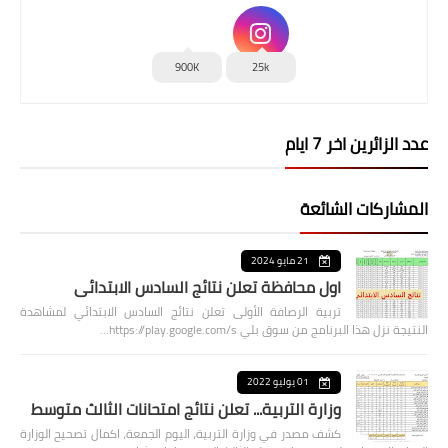
900K
25k
عدد الزائرين اخر 7 ايام
المشاركات الشائعة
21 مايو 2024
اول محافظة تعلن نتائج السادس الابتدائي
تربية الرصافة الأولى تعلن نتائج السادس الابتدائي لمشاهدة
النتيجة نزل هذا البرنامج من سوق بلي https://play.google.com/s…
01 يوليو 2022
وزارة التربية... تعلن نتائج امتحانات الثالث متوسط
كشف مصدر في وزارة التربية، اليوم الجمعة، اكمال تصحيح الوزارة