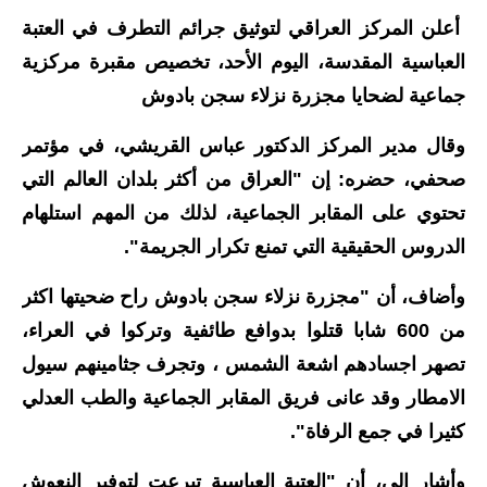
أعلن المركز العراقي لتوثيق جرائم التطرف في العتبة
الاخبار الاقتصادية
العباسية المقدسة، اليوم الأحد، تخصيص مقبرة مركزية
الاخبار الرياضية
جماعية لضحايا مجزرة نزلاء سجن بادوش
المدارس
وقال مدير المركز الدكتور عباس القريشي، في مؤتمر
صحفي، حضره: إن "العراق من أكثر بلدان العالم التي
اخبار وقرارات وزارة التربية
تحتوي على المقابر الجماعية، لذلك من المهم استلهام
نتائج الامتحانات
الدروس الحقيقية التي تمنع تكرار الجريمة".
المرحلة الابتدائية
وأضاف، أن "مجزرة نزلاء سجن بادوش راح ضحيتها اكثر
من 600 شابا قتلوا بدوافع طائفية وتركوا في العراء،
المرحلة المتوسطة
تصهر اجسادهم اشعة الشمس ، وتجرف جثامينهم سيول
المرحلة الاعدادية
الامطار وقد عانى فريق المقابر الجماعية والطب العدلي
كثيرا في جمع الرفاة".
اسئلة وزارية
وأشار إلى، أن "العتبة العباسية تبرعت لتوفير النعوش