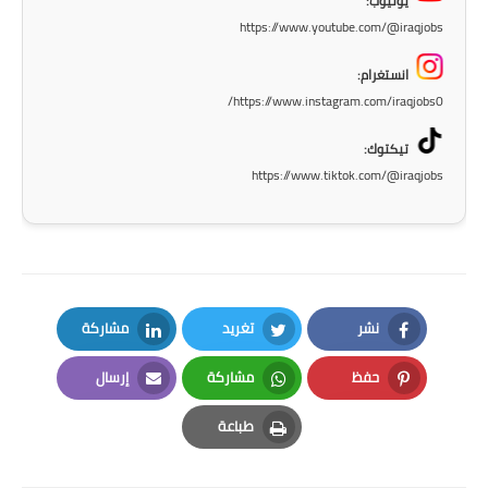
يوتيوب:
صحة وطب
https://www.youtube.com/@iraqjobs
فن ومشاهير
انستغرام:
العامة
https://www.instagram.com/iraqjobs0/
تيكتوك:
https://www.tiktok.com/@iraqjobs
نشر
تغريد
مشاركة
LinkedIn
Twitter
Facebook
حفظ
مشاركة
إرسال
Email
Whatsapp
Pinterest
طباعة
Print