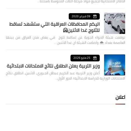
الدفاتر الامتحانية لجميع مواد مرحلة الثالث المتوسط باستثنا…
09 فبراير 2020
اليكم المحافظات العراقية التي ستشهد تساقط
للثلوج غدا الاثنين🥶
توقعت هيئة الانواء الجوية عن تساقط ثلوج في بعض مدن العراق من بينها
العاصمة بغداد ⁦🌨️⁩ واضافت الهيئة ان غدا الاثنين …
25 مايو 2026
وزير التربية يعلن انطلاق نتائج الامتحانات الابتدائية
أعلن وزير التربية عبد الكريم عبطان الجبوري، الاثنين، انطلاق نتائج
الامتحانات الوزارية للدراسة الابتدائية/ الدور الأول…
اعلان