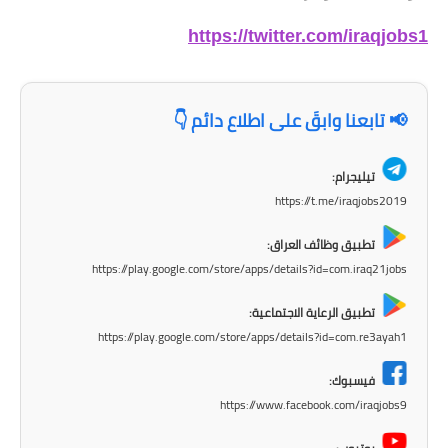
المرحلة الابتدائية
https://twitter.com/iraqjobs1
المرحلة المتوسطة
📢 تابعنا وابقَ على اطلاع دائم 👇
المرحلة الاعدادية
الجامعات
تيليجرام:
https://t.me/iraqjobs2019
اخبار وقرارات وزارة التعليم
العالي
تطبيق وظائف العراق:
https://play.google.com/store/apps/details?id=com.iraq21jobs
استمارة القبول المركزي
تطبيق الرعاية الاجتماعية:
نتائج القبول المركزي
https://play.google.com/store/apps/details?id=com.re3ayah1
الطقس
فيسبوك:
https://www.facebook.com/iraqjobs9
العطل