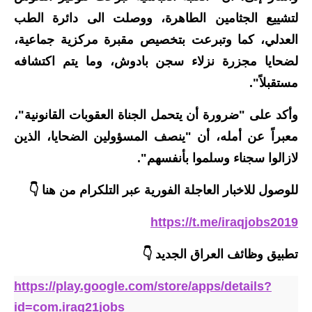
المرحلة الابتدائية
لتشييع الجثامين الطاهرة، ووصلت الى دائرة الطب
المرحلة المتوسطة
العدلي، كما وتبرعت بتخصيص مقبرة مركزية جماعية،
لضحايا مجزرة نزلاء سجن بادوش، وما يتم اكتشافه
المرحلة الاعدادية
مستقبلاً".
مرشحات
وأكد على "ضرورة أن يتحمل الجناة العقوبات القانونية"،
المرحلة الابتدائية
معبراً عن أمله، أن "ينصف المسؤولين الضحايا، الذين
لازالوا سجناء وسلموا بأنفسهم".
المرحلة المتوسطة
للوصول للاخبار العاجلة الفورية عبر التلكرام من هنا 👇
المرحلة الاعدادية
https://t.me/iraqjobs2019
كتب مدرسية
تطبيق وظائف العراق الجديد
👇
المرحلة الابتدائية
https://play.google.com/store/apps/details?
المرحلة المتوسطة
id=com.iraq21jobs