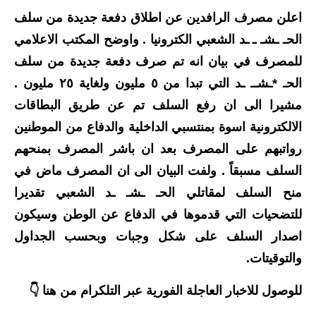
اعلن مصرف الرافدين عن اطلاق دفعة جديدة من سلف
الاخبار الاقتصادية
الحـ ـشـ ـ ـد الشعبي الكترونيا . واوضح المكتب الاعلامي
الاخبار الرياضية
للمصرف في بيان انه تم صرف دفعة جديدة من سلف
الحـ *ـشــ ـد التي تبدا من ٥ مليون ولغاية ٢٥ مليون .
المدارس
مشيرا الى ان رفع السلف تم عن طريق البطاقات
اخبار وقرارات وزارة التربية
الالكترونية اسوة بمنتسبي الداخلية والدفاع من الموطنين
رواتبهم على المصرف بعد ان باشر المصرف بمنحهم
نتائج الامتحانات
السلف مسبقاً . ولفت البيان الى ان المصرف ماض في
المرحلة الابتدائية
منح السلف لمقاتلي الحـ ـشـ ـد الشعبي تقديرا
للتضحيات التي قدموها في الدفاع عن الوطن وسيكون
المرحلة المتوسطة
اصدار السلف على شكل وجبات وبحسب الجداول
المرحلة الاعدادية
والتوقيتات.
اسئلة وزارية
للوصول للاخبار العاجلة الفورية عبر التلكرام من هنا 👇