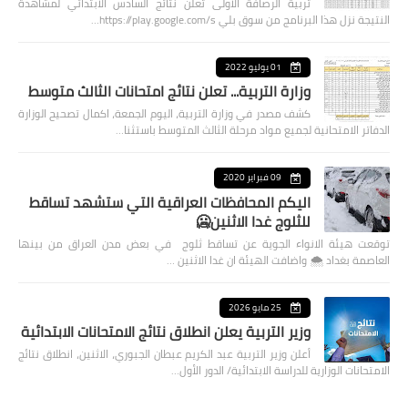
تربية الرصافة الأولى تعلن نتائج السادس الابتدائي لمشاهدة
النتيجة نزل هذا البرنامج من سوق بلي https://play.google.com/s…
01 يوليو 2022
وزارة التربية... تعلن نتائج امتحانات الثالث متوسط
كشف مصدر في وزارة التربية، اليوم الجمعة، اكمال تصحيح الوزارة
الدفاتر الامتحانية لجميع مواد مرحلة الثالث المتوسط باستثنا…
09 فبراير 2020
اليكم المحافظات العراقية التي ستشهد تساقط
للثلوج غدا الاثنين🥶
توقعت هيئة الانواء الجوية عن تساقط ثلوج في بعض مدن العراق من بينها
العاصمة بغداد ⁦🌨️⁩ واضافت الهيئة ان غدا الاثنين …
25 مايو 2026
وزير التربية يعلن انطلاق نتائج الامتحانات الابتدائية
أعلن وزير التربية عبد الكريم عبطان الجبوري، الاثنين، انطلاق نتائج
الامتحانات الوزارية للدراسة الابتدائية/ الدور الأول…