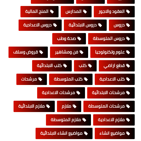
العقود والاجور
المدارس
المنح المالية
دروس
دروس الابتدائية
دروس الاعدادية
دروس المتوسطة
صحة وطب
علوم وتكنولوجيا
فن ومشاهير
قروض وسلف
قطع اراضي
كتب
كتب الابتدائية
كتب الاعدادية
كتب المتوسطة
مرشحات
مرشحات الابتدائية
مرشحات الاعدادية
مرشحات المتوسطة
ملازم
ملازم الابتدائية
ملازم الاعدادية
ملازم المتوسطة
مواضيع انشاء
مواضيع انشاء الابتدائية