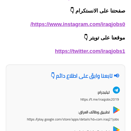
المرحلة الاعدادية
صفحتنا على الانستكرام
👇
ملازم دراسية
https://www.instagram.com/iraqjobs0/
المرحلة الابتدائية
موقعنا على تويتر
👇
المرحلة المتوسطة
https://twitter.com/iraqjobs1
المرحلة الاعدادية
دروس
📢 تابعنا وابقَ على اطلاع دائم 👇
المرحلة الابتدائية
تيليجرام:
المرحلة المتوسطة
https://t.me/iraqjobs2019
المرحلة الاعدادية
تطبيق وظائف العراق:
https://play.google.com/store/apps/details?id=com.iraq21jobs
مواضيع انشاء