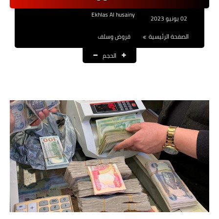
نتائج التعيينات
Ekhlas Al husainy
02 يونيو 2023
العقود والاجور اليومية
الصفحة الرئيسية
قروض وسلف
الحجم
الرواتب والقروض
الرواتب
القروض والسلف
المنح المالية
قطع الاراضي
اخبار العراق
الاخبار السياسية
الاخبار الامنية