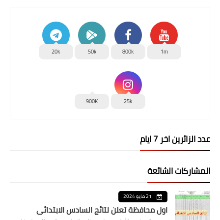
20k
50k
800k
1m
900K
25k
عدد الزائرين اخر 7 ايام
المشاركات الشائعة
21 مايو 2024
اول محافظة تعلن نتائج السادس الابتدائي