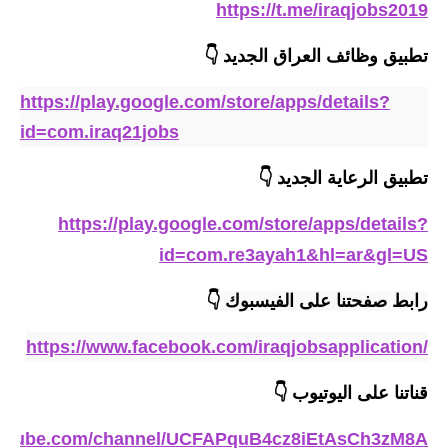
المرحلة الابتدائية
https://t.me/iraqjobs2019
المرحلة المتوسطة
تطبيق وظائف العراق الجديد
👇
المرحلة الاعدادية
https://play.google.com/store/apps/details?
id=com.iraq21jobs
مرشحات
تطبيق الرعاية
الجديد
👇
المرحلة الابتدائية
https://play.google.com/store/apps/details?
المرحلة المتوسطة
id=com.re3ayah1&hl=ar&gl=US
المرحلة الاعدادية
رابط صفحتنا على الفيسبوك 
👇
كتب مدرسية
https://www.facebook.com/iraqjobsapplication/
المرحلة الابتدائية
قناتنا على اليوتيوب
👇
المرحلة المتوسطة
outube.com/channel/UCFAPquB4cz8iEtAsCh3zM8A