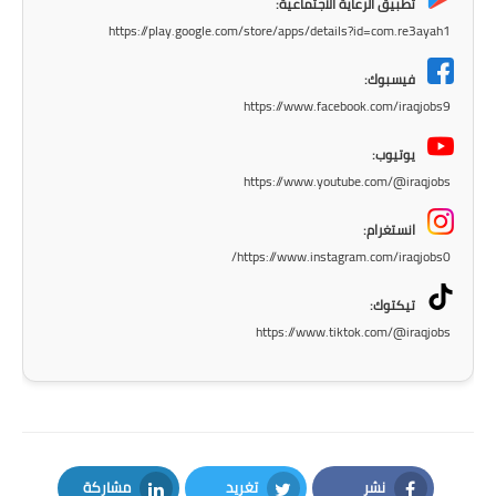
تطبيق الرعاية الاجتماعية:
المرحلة الابتدائية
https://play.google.com/store/apps/details?id=com.re3ayah1
المرحلة المتوسطة
فيسبوك:
https://www.facebook.com/iraqjobs9
المرحلة الاعدادية
يوتيوب:
https://www.youtube.com/@iraqjobs
الجامعات
انستغرام:
اخبار وقرارات وزارة التعليم
العالي
https://www.instagram.com/iraqjobs0/
تيكتوك:
استمارة القبول المركزي
https://www.tiktok.com/@iraqjobs
نتائج القبول المركزي
الطقس
العطل
نشر
تغريد
مشاركة