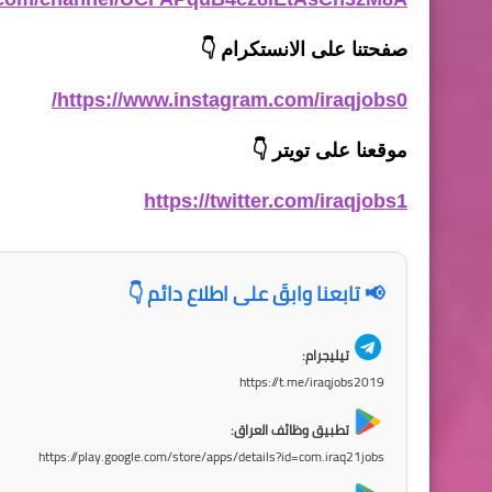
صفحتنا على الانستكرام
👇
https://www.instagram.com/iraqjobs0/
موقعنا على تويتر
👇
https://twitter.com/iraqjobs1
📢 تابعنا وابقَ على اطلاع دائم 👇
تيليجرام:
https://t.me/iraqjobs2019
تطبيق وظائف العراق:
https://play.google.com/store/apps/details?id=com.iraq21jobs