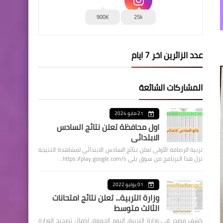
900K
25k
عدد الزائرين اخر 7 ايام
المشاركات الشائعة
21 مايو 2024
اول محافظة تعلن نتائج السادس
الابتدائي
تربية الرصافة الأولى تعلن نتائج السادس الابتدائي لمشاهدة النتيجة
نزل هذا البرنامج من سوق بلي https://play.google.com/s…
01 يوليو 2022
وزارة التربية... تعلن نتائج امتحانات
الثالث متوسط
كشف مصدر في وزارة التربية، اليوم الجمعة، اكمال تصحيح الوزارة