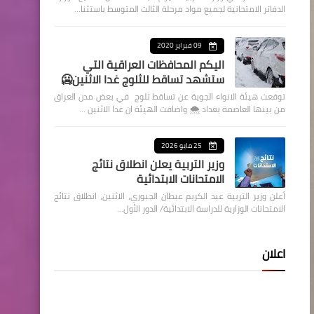
الدفاتر الامتحانية لجميع مواد مرحلة الثالث المتوسط باستثنا…
09 فبراير 2020
اليكم المحافظات العراقية التي
ستشهد تساقط للثلوج غدا الاثنين🥶
توقعت هيئة الانواء الجوية عن تساقط ثلوج في بعض مدن العراق
من بينها العاصمة بغداد ⁦🌨️⁩ واضافت الهيئة ان غدا الاثنين …
25 مايو 2026
وزير التربية يعلن انطلاق نتائج
الامتحانات الابتدائية
أعلن وزير التربية عبد الكريم عبطان الجبوري، الاثنين، انطلاق نتائج
الامتحانات الوزارية للدراسة الابتدائية/ الدور الأول…
اعلان