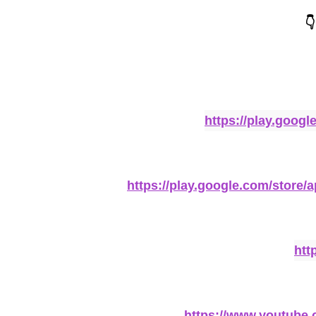
👇
https://play.goog
https://play.google.com/store
htt
https://www.youtub