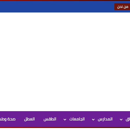
من نحن
اق
المدارس
الجامعات
الطقس
العطل
صحة وطب