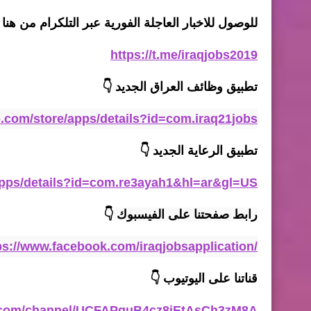
للوصول للاخبار العاجلة الفورية عبر التلكرام من هنا 
https://t.me/iraqjobs2019
تطبيق وظائف العراق الجديد
👇
le.com/store/apps/details?id=com.iraq21jobs
تطبيق الرعاية
الجديد
👇
/apps/details?id=com.re3ayah1&hl=ar&gl=US
رابط صفحتنا على الفيسبوك 
👇
ps://www.facebook.com/iraqjobsapplication/
قناتنا على اليوتيوب
👇
e.com/channel/UCFAPquB4cz8iEtAsCh3zM8A