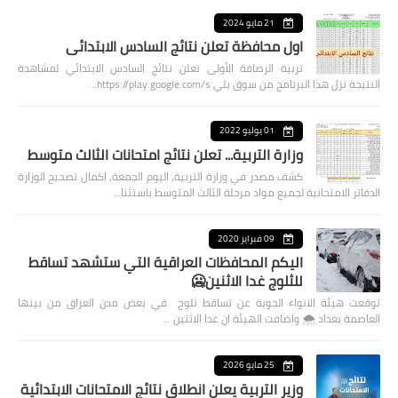
21 مايو 2024
اول محافظة تعلن نتائج السادس الابتدائي
تربية الرصافة الأولى تعلن نتائج السادس الابتدائي لمشاهدة
النتيجة نزل هذا البرنامج من سوق بلي https://play.google.com/s…
01 يوليو 2022
وزارة التربية... تعلن نتائج امتحانات الثالث متوسط
كشف مصدر في وزارة التربية، اليوم الجمعة، اكمال تصحيح الوزارة
الدفاتر الامتحانية لجميع مواد مرحلة الثالث المتوسط باستثنا…
09 فبراير 2020
اليكم المحافظات العراقية التي ستشهد تساقط
للثلوج غدا الاثنين🥶
توقعت هيئة الانواء الجوية عن تساقط ثلوج في بعض مدن العراق من بينها
العاصمة بغداد ⁦🌨️⁩ واضافت الهيئة ان غدا الاثنين …
25 مايو 2026
وزير التربية يعلن انطلاق نتائج الامتحانات الابتدائية