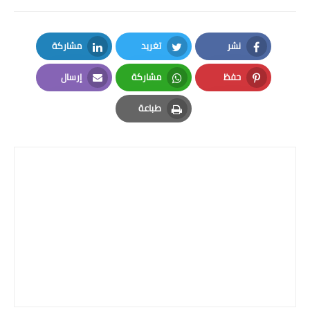
المرحلة الابتدائية
نشر
تغريد
مشاركة
المرحلة المتوسطة
LinkedIn
Twitter
Facebook
حفظ
مشاركة
إرسال
المرحلة الاعدادية
Email
Whatsapp
Pinterest
طباعة
الجامعات
Print
اخبار وقرارات وزارة التعليم
العالي
استمارة القبول المركزي
نتائج القبول المركزي
الطقس
العطل