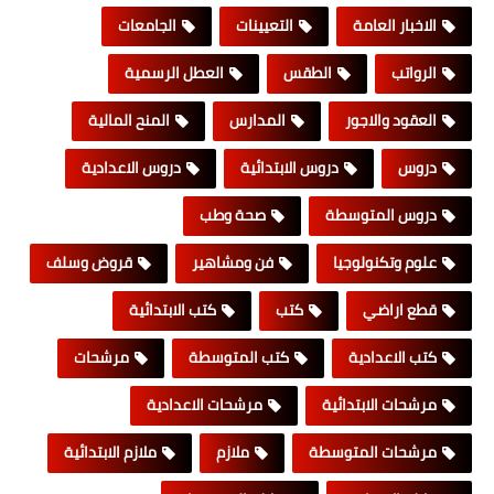
الاخبار العامة
التعيينات
الجامعات
الرواتب
الطقس
العطل الرسمية
العقود والاجور
المدارس
المنح المالية
دروس
دروس الابتدائية
دروس الاعدادية
دروس المتوسطة
صحة وطب
علوم وتكنولوجيا
فن ومشاهير
قروض وسلف
قطع اراضي
كتب
كتب الابتدائية
كتب الاعدادية
كتب المتوسطة
مرشحات
مرشحات الابتدائية
مرشحات الاعدادية
مرشحات المتوسطة
ملازم
ملازم الابتدائية