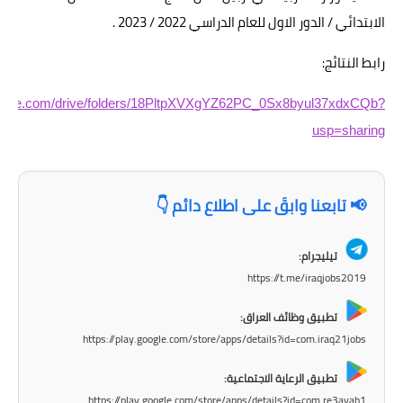
الابتدائي / الدور الاول للعام الدراسي 2022 / 2023 .
الاخبار الاقتصادية
رابط النتائج:
الاخبار الرياضية
.google.com/drive/folders/18PltpXVXgYZ62PC_0Sx8byul37xdxCQb?
المدارس
usp=sharing
اخبار وقرارات وزارة التربية
نتائج الامتحانات
📢 تابعنا وابقَ على اطلاع دائم 👇
المرحلة الابتدائية
تيليجرام:
https://t.me/iraqjobs2019
المرحلة المتوسطة
تطبيق وظائف العراق:
المرحلة الاعدادية
https://play.google.com/store/apps/details?id=com.iraq21jobs
اسئلة وزارية
تطبيق الرعاية الاجتماعية:
https://play.google.com/store/apps/details?id=com.re3ayah1