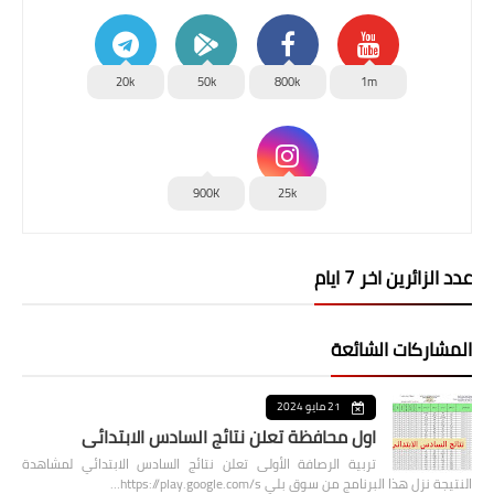
20k
50k
800k
1m
900K
25k
عدد الزائرين اخر 7 ايام
المشاركات الشائعة
21 مايو 2024
اول محافظة تعلن نتائج السادس الابتدائي
تربية الرصافة الأولى تعلن نتائج السادس الابتدائي لمشاهدة
النتيجة نزل هذا البرنامج من سوق بلي https://play.google.com/s…