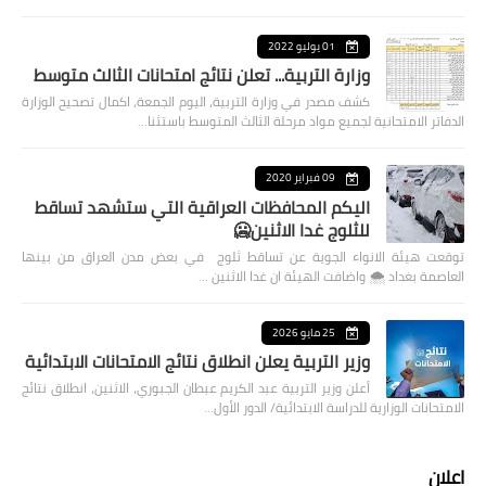
01 يوليو 2022
وزارة التربية... تعلن نتائج امتحانات الثالث متوسط
كشف مصدر في وزارة التربية، اليوم الجمعة، اكمال تصحيح الوزارة
الدفاتر الامتحانية لجميع مواد مرحلة الثالث المتوسط باستثنا…
09 فبراير 2020
اليكم المحافظات العراقية التي ستشهد تساقط
للثلوج غدا الاثنين🥶
توقعت هيئة الانواء الجوية عن تساقط ثلوج في بعض مدن العراق من بينها
العاصمة بغداد ⁦🌨️⁩ واضافت الهيئة ان غدا الاثنين …
25 مايو 2026
وزير التربية يعلن انطلاق نتائج الامتحانات الابتدائية
أعلن وزير التربية عبد الكريم عبطان الجبوري، الاثنين، انطلاق نتائج
الامتحانات الوزارية للدراسة الابتدائية/ الدور الأول…
اعلان