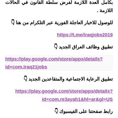
بكامل العدة اللازمة لفرض سلطة القانون في الحالات
المرحلة الاعدادية
اللازمة .
ملازم دراسية
للوصول للاخبار العاجلة الفورية عبر التلكرام من هنا 👇
المرحلة الابتدائية
https://t.me/iraqjobs2019
المرحلة المتوسطة
تطبيق وظائف العراق الجديد
👇
المرحلة الاعدادية
https://play.google.com/store/apps/details?
دروس
id=com.iraq21jobs
المرحلة الابتدائية
تطبيق الرعاية الاجتماعية والمتقاعدين الجديد 👇
المرحلة المتوسطة
https://play.google.com/store/apps/details?
id=com.re3ayah1&hl=ar&gl=US
المرحلة الاعدادية
رابط صفحتنا على الفيسبوك
👇
مواضيع انشاء