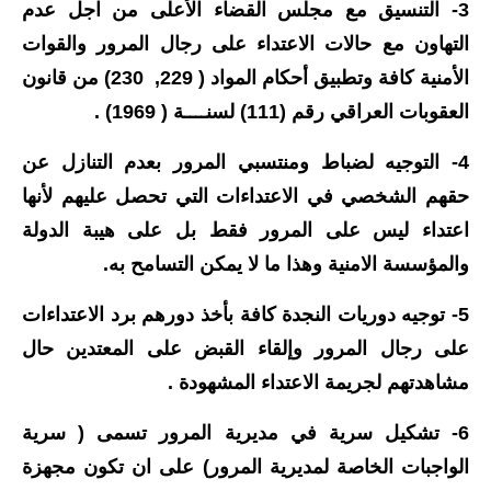
المرحلة الابتدائية
3- التنسيق مع مجلس القضاء الأعلى من اجل عدم
التهاون مع حالات الاعتداء على رجال المرور والقوات
المرحلة المتوسطة
الأمنية كافة وتطبيق أحكام المواد ( 229, 230) من قانون
المرحلة الاعدادية
العقوبات العراقي رقم (111) لسنــــة ( 1969) .
مرشحات
4- التوجيه لضباط ومنتسبي المرور بعدم التنازل عن
حقهم الشخصي في الاعتداءات التي تحصل عليهم لأنها
المرحلة الابتدائية
اعتداء ليس على المرور فقط بل على هيبة الدولة
المرحلة المتوسطة
والمؤسسة الامنية وهذا ما لا يمكن التسامح به.
المرحلة الاعدادية
5- توجيه دوريات النجدة كافة بأخذ دورهم برد الاعتداءات
على رجال المرور وإلقاء القبض على المعتدين حال
كتب مدرسية
مشاهدتهم لجريمة الاعتداء المشهودة .
المرحلة الابتدائية
6- تشكيل سرية في مديرية المرور تسمى ( سرية
المرحلة المتوسطة
الواجبات الخاصة لمديرية المرور) على ان تكون مجهزة