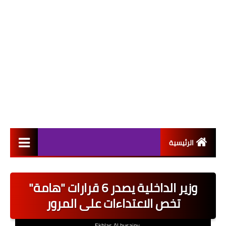
الرئيسية
التعيينات
وزير الداخلية يصدر 6 قرارات "هامة"
اخبار القطاع العام
تخص الاعتداءات على المرور
اخبار القطاع الخاص
Ekhlas Al husainy