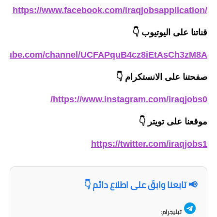
https://www.facebook.com/iraqjobsapplication/
المرحلة الابتدائية
قناتنا على اليوتيوب
👇
المرحلة المتوسطة
outube.com/channel/UCFAPquB4cz8iEtAsCh3zM8A
المرحلة الاعدادية
صفحتنا على الانستكرام
👇
الجامعات
https://www.instagram.com/iraqjobs0/
اخبار وقرارات وزارة التعليم
العالي
موقعنا على تويتر
👇
استمارة القبول المركزي
https://twitter.com/iraqjobs1
نتائج القبول المركزي
الطقس
📢 تابعنا وابقَ على اطلاع دائم 👇
العطل
تيليجرام: