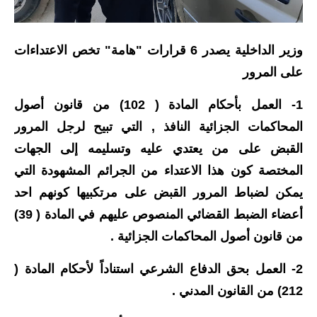
الاخبار الاقتصادية
وزير الداخلية يصدر 6 قرارات "هامة" تخص الاعتداءات
الاخبار الرياضية
على المرور
المدارس
1- العمل بأحكام المادة ( 102) من قانون أصول
اخبار وقرارات وزارة التربية
المحاكمات الجزائية النافذ , التي تبيح لرجل المرور
القبض على من يعتدي عليه وتسليمه إلى الجهات
نتائج الامتحانات
المختصة كون هذا الاعتداء من الجرائم المشهودة التي
المرحلة الابتدائية
يمكن لضباط المرور القبض على مرتكبيها كونهم احد
أعضاء الضبط القضائي المنصوص عليهم في المادة ( 39)
المرحلة المتوسطة
من قانون أصول المحاكمات الجزائية .
المرحلة الاعدادية
2- العمل بحق الدفاع الشرعي استناداً لأحكام المادة (
اسئلة وزارية
212) من القانون المدني .