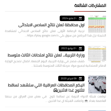
المشاركات الشائعة
21 مايو 2024
اول محافظة تعلن نتائج السادس الابتدائي
تربية الرصافة الأولى تعلن نتائج السادس الابتدائي لمشاهدة
النتيجة نزل هذا البرنامج من سوق بلي https://play.google.com/s…
01 يوليو 2022
وزارة التربية... تعلن نتائج امتحانات الثالث متوسط
كشف مصدر في وزارة التربية، اليوم الجمعة، اكمال تصحيح الوزارة
الدفاتر الامتحانية لجميع مواد مرحلة الثالث المتوسط باستثنا…
09 فبراير 2020
اليكم المحافظات العراقية التي ستشهد تساقط
للثلوج غدا الاثنين🥶
توقعت هيئة الانواء الجوية عن تساقط ثلوج في بعض مدن العراق من بينها
العاصمة بغداد ⁦🌨️⁩ واضافت الهيئة ان غدا الاثنين …