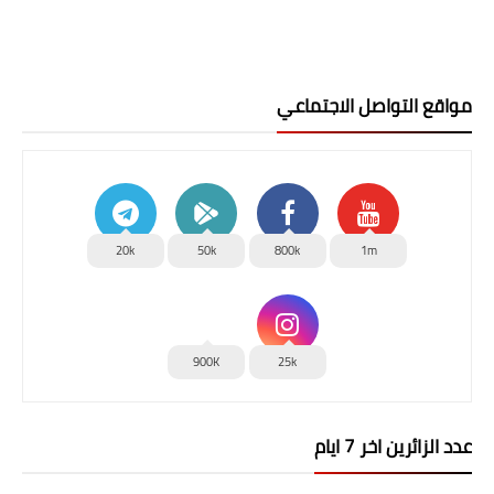
مواقع التواصل الاجتماعي
20k
50k
800k
1m
900K
25k
عدد الزائرين اخر 7 ايام