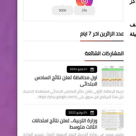
كز
900K
25k
ود سلمان خضير: إن "عدد الناخبين ارتفع إلى أكثر من 95 ألف
عدد الزائرين اخر 7 ايام
هيئة
المشاركات الشائعة
21 مايو 2024
اول محافظة تعلن نتائج السادس
الابتدائي
تربية الرصافة الأولى تعلن نتائج السادس الابتدائي لمشاهدة النتيجة
نزل هذا البرنامج من سوق بلي https://play.google.com/s…
01 يوليو 2022
وزارة التربية... تعلن نتائج امتحانات
الثالث متوسط
كشف مصدر في وزارة التربية، اليوم الجمعة، اكمال تصحيح الوزارة