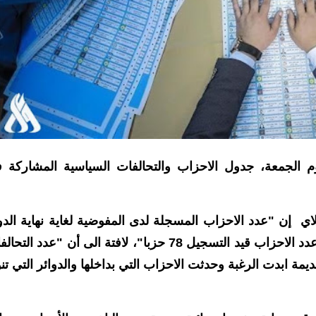
يوم الجمعة، جدول الاحزاب والتحالفات السياسية المشاركة 
لاي إن "عدد الاحزاب المسجلة لدى المفوضية لغاية نهاية الدو
الرسمي ليوم أمس الخميس بلغ 281 حزباً فيما بلغ عدد الاحزاب قيد التسجيل 78 حزبا"، لافتة الى أن "عدد ا
تسعة تحالفات قديمة ابدت الرغبة وحدثت الاحزاب التي بداخلها والدوائر التي ت