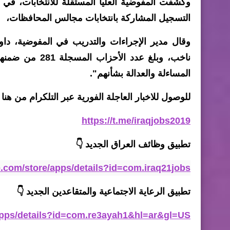
وكشفت المفوضية العليا المستقلة للانتخابات، في 
التسجيل المشاركة بانتخابات مجالس المحافظات،
المساءلة والعدالة بشأنهم".
للوصول للاخبار العاجلة الفورية عبر التلكرام من هنا 
https://t.me/iraqjobs2019
تطبيق وظائف العراق الجديد
👇
le.com/store/apps/details?id=com.iraq21jobs
تطبيق الرعاية الاجتماعية والمتقاعدين الجديد 👇
/apps/details?id=com.re3ayah1&hl=ar&gl=US