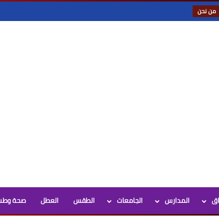
من نحن
اق
المدارس
الجامعات
الطقس
العطل
صحة وطب