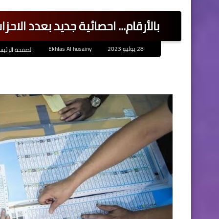
بالأرقام... احصائية جديد بعدد الاح
28 يوليو 2023
Ekhlas Al husainy
الصفحة الرئيس