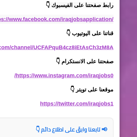
رابط صفحتنا على الفيسبوك
👇
ps://www.facebook.com/iraqjobsapplication/
قناتنا على اليوتيوب
👇
e.com/channel/UCFAPquB4cz8iEtAsCh3zM8A
صفحتنا على الانستكرام
👇
https://www.instagram.com/iraqjobs0/
موقعنا على تويتر
👇
https://twitter.com/iraqjobs1
📢 تابعنا وابقَ على اطلاع دائم 👇