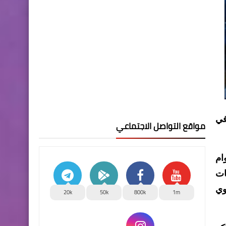
في
مواقع التواصل الاجتماعي
ام
لتحالفات
نوي
20k
50k
800k
1m