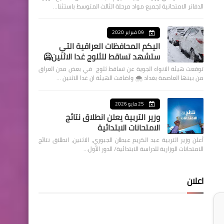
الدفاتر الامتحانية لجميع مواد مرحلة الثالث المتوسط باستثنا…
09 فبراير 2020
اليكم المحافظات العراقية التي
ستشهد تساقط للثلوج غدا الاثنين🥶
توقعت هيئة الانواء الجوية عن تساقط ثلوج في بعض مدن العراق
من بينها العاصمة بغداد ⁦🌨️⁩ واضافت الهيئة ان غدا الاثنين …
25 مايو 2026
وزير التربية يعلن انطلاق نتائج
الامتحانات الابتدائية
أعلن وزير التربية عبد الكريم عبطان الجبوري، الاثنين، انطلاق نتائج
الامتحانات الوزارية للدراسة الابتدائية/ الدور الأول…
اعلان