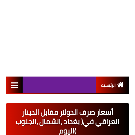
الرئيسية
التعيينات
أسعار صرف الدولار مقابل الدينار
اخبار القطاع العام
العراقي في( بغداد ،الشمال ،الجنوب
اخبار القطاع الخاص
)اليوم