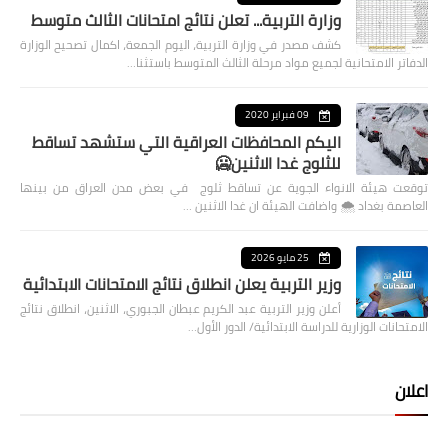
وزارة التربية... تعلن نتائج امتحانات الثالث متوسط
كشف مصدر في وزارة التربية، اليوم الجمعة، اكمال تصحيح الوزارة
الدفاتر الامتحانية لجميع مواد مرحلة الثالث المتوسط باستثنا…
09 فبراير 2020
اليكم المحافظات العراقية التي ستشهد تساقط
للثلوج غدا الاثنين🥶
توقعت هيئة الانواء الجوية عن تساقط ثلوج في بعض مدن العراق من بينها
العاصمة بغداد ⁦🌨️⁩ واضافت الهيئة ان غدا الاثنين …
25 مايو 2026
وزير التربية يعلن انطلاق نتائج الامتحانات الابتدائية
أعلن وزير التربية عبد الكريم عبطان الجبوري، الاثنين، انطلاق نتائج
الامتحانات الوزارية للدراسة الابتدائية/ الدور الأول…
اعلان