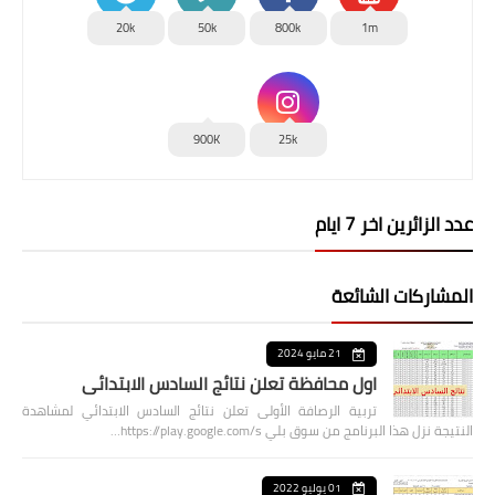
20k
50k
800k
1m
900K
25k
عدد الزائرين اخر 7 ايام
المشاركات الشائعة
21 مايو 2024
اول محافظة تعلن نتائج السادس الابتدائي
تربية الرصافة الأولى تعلن نتائج السادس الابتدائي لمشاهدة
النتيجة نزل هذا البرنامج من سوق بلي https://play.google.com/s…
01 يوليو 2022