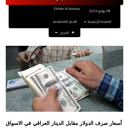
نتائج التعيينات
Ekhlas Al husainy
08 يوليو 2023
العقود والاجور اليومية
الصفحة الرئيسية
الاخبار الاقتصادية
الحجم
الرواتب والقروض
الرواتب
القروض والسلف
المنح المالية
قطع الاراضي
اخبار العراق
الاخبار السياسية
أسعار صرف الدولار مقابل الدينار العراقي في الاسواق
الاخبار الامنية