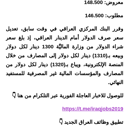
المرحلة الابتدائية
معروض: 148.500
المرحلة المتوسطة
مطلوب: 146.500
المرحلة الاعدادية
وقرر البنك المركزي العراقي في وقت سابق، تعديل
سعر صرف الدولار أمام الدينار العراقي، إذ بلغ سعر
مرشحات
شراء الدولار من وزارة الماليَّة 1300 دينار لكل دولار
المرحلة الابتدائية
وبيعه بـ(1310) دينار لكل دولار إلى المصارف من خلال
المنصة الإلكترونية، ويباع بـ(1320) دينار لكل دولار من
المرحلة المتوسطة
المصارف والمؤسسات المالية غير المصرفية للمستفيد
المرحلة الاعدادية
النهائي.
كتب مدرسية
للوصول للاخبار العاجلة الفورية عبر التلكرام من هنا 👇
المرحلة الابتدائية
https://t.me/iraqjobs2019
المرحلة المتوسطة
تطبيق وظائف العراق الجديد
👇