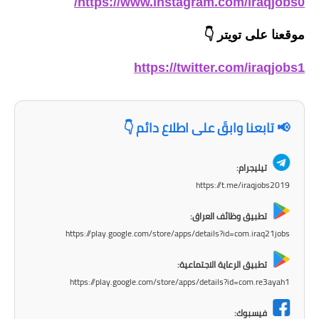
https://www.instagram.com/iraqjobs0/
المرحلة الابتدائية
موقعنا على تويتر
👇
المرحلة المتوسطة
https://twitter.com/iraqjobs1
المرحلة الاعدادية
الجامعات
📢 تابعنا وابقَ على اطلاع دائم 👇
اخبار وقرارات وزارة التعليم
العالي
تيليجرام:
https://t.me/iraqjobs2019
استمارة القبول المركزي
تطبيق وظائف العراق:
نتائج القبول المركزي
https://play.google.com/store/apps/details?id=com.iraq21jobs
الطقس
تطبيق الرعاية الاجتماعية:
https://play.google.com/store/apps/details?id=com.re3ayah1
العطل
فيسبوك: