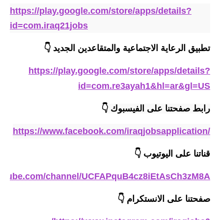
المرحلة الاعدادية
https://play.google.com/store/apps/details?
id=com.iraq21jobs
ملازم دراسية
تطبيق الرعاية الاجتماعية والمتقاعدين الجديد 👇
المرحلة الابتدائية
https://play.google.com/store/apps/details?
المرحلة المتوسطة
id=com.re3ayah1&hl=ar&gl=US
المرحلة الاعدادية
رابط صفحتنا على الفيسبوك
👇
دروس
https://www.facebook.com/iraqjobsapplication/
المرحلة الابتدائية
قناتنا على اليوتيوب
👇
المرحلة المتوسطة
outube.com/channel/UCFAPquB4cz8iEtAsCh3zM8A
المرحلة الاعدادية
صفحتنا على الانستكرام
👇
مواضيع انشاء