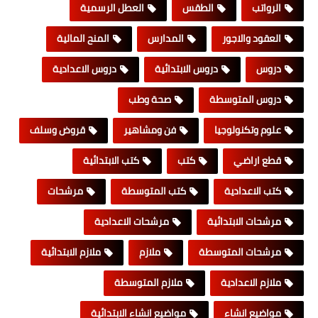
الرواتب
الطقس
العطل الرسمية
العقود والاجور
المدارس
المنح المالية
دروس
دروس الابتدائية
دروس الاعدادية
دروس المتوسطة
صحة وطب
علوم وتكنولوجيا
فن ومشاهير
قروض وسلف
قطع اراضي
كتب
كتب الابتدائية
كتب الاعدادية
كتب المتوسطة
مرشحات
مرشحات الابتدائية
مرشحات الاعدادية
مرشحات المتوسطة
ملازم
ملازم الابتدائية
ملازم الاعدادية
ملازم المتوسطة
مواضيع انشاء
مواضيع انشاء الابتدائية