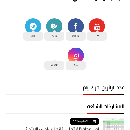
20k
50k
800k
1m
900K
25k
عدد الزائرين اخر 7 ايام
المشاركات الشائعة
21 مايو 2024
اول محافظة تعلن نتائج السادس الابتدائي