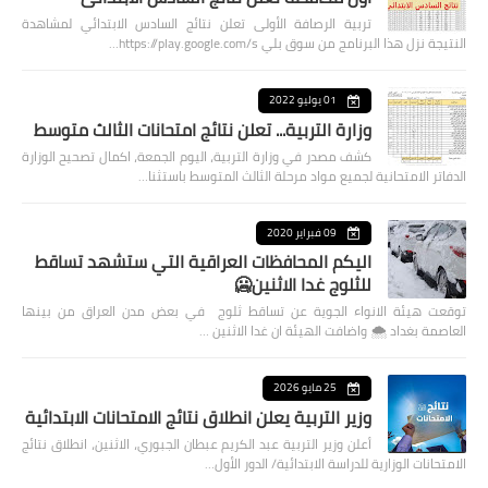
تربية الرصافة الأولى تعلن نتائج السادس الابتدائي لمشاهدة
النتيجة نزل هذا البرنامج من سوق بلي https://play.google.com/s…
01 يوليو 2022
وزارة التربية... تعلن نتائج امتحانات الثالث متوسط
كشف مصدر في وزارة التربية، اليوم الجمعة، اكمال تصحيح الوزارة
الدفاتر الامتحانية لجميع مواد مرحلة الثالث المتوسط باستثنا…
09 فبراير 2020
اليكم المحافظات العراقية التي ستشهد تساقط
للثلوج غدا الاثنين🥶
توقعت هيئة الانواء الجوية عن تساقط ثلوج في بعض مدن العراق من بينها
العاصمة بغداد ⁦🌨️⁩ واضافت الهيئة ان غدا الاثنين …
25 مايو 2026
وزير التربية يعلن انطلاق نتائج الامتحانات الابتدائية
أعلن وزير التربية عبد الكريم عبطان الجبوري، الاثنين، انطلاق نتائج
الامتحانات الوزارية للدراسة الابتدائية/ الدور الأول…