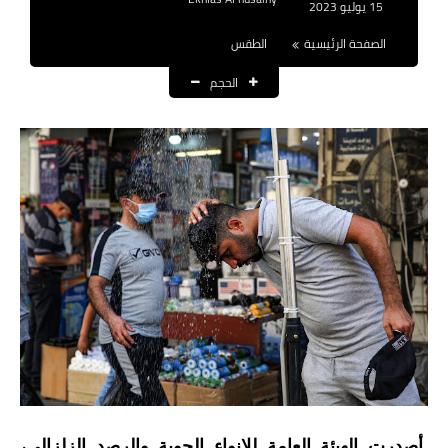
15 يوليو 2023
نتائج التعيينات
الصفحة الرئيسية
الطقس
العقود والاجور اليومية
الحجم
الرواتب والقروض
الرواتب
القروض والسلف
المنح المالية
قطع الاراضي
اخبار العراق
الاخبار السياسية
الاخبار الامنية
أصدرت الهيئة العامة للانواء الجوية والرصد الزلزالي،