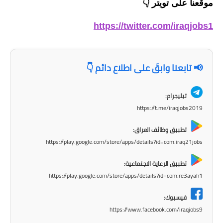
موقعنا على تويتر
👇
المرحلة الابتدائية
https://twitter.com/iraqjobs1
المرحلة المتوسطة
المرحلة الاعدادية
📢 تابعنا وابقَ على اطلاع دائم 👇
الجامعات
تيليجرام:
اخبار وقرارات وزارة التعليم
https://t.me/iraqjobs2019
العالي
تطبيق وظائف العراق:
استمارة القبول المركزي
https://play.google.com/store/apps/details?id=com.iraq21jobs
نتائج القبول المركزي
تطبيق الرعاية الاجتماعية:
https://play.google.com/store/apps/details?id=com.re3ayah1
الطقس
فيسبوك:
العطل
https://www.facebook.com/iraqjobs9