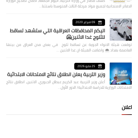
كشف مصدر في وزارة التربية، اليوم الجمعة، اكمال تصحيح الوزارة
الدفاتر الامتحانية لجميع مواد مرحلة الثالث المتوسط باستثنا…
09 فبراير 2020
اليكم المحافظات العراقية التي ستشهد تساقط
للثلوج غدا الاثنين🥶
توقعت هيئة الانواء الجوية عن تساقط ثلوج في بعض مدن العراق من بينها
العاصمة بغداد ⁦🌨️⁩ واضافت الهيئة ان غدا الاثنين …
25 مايو 2026
وزير التربية يعلن انطلاق نتائج الامتحانات الابتدائية
أعلن وزير التربية عبد الكريم عبطان الجبوري، الاثنين، انطلاق نتائج
الامتحانات الوزارية للدراسة الابتدائية/ الدور الأول…
اعلان