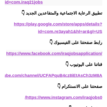
id=com.iraq21jobs
المرحلة الاعدادية
تطبيق الرعاية الاجتماعية والمتقاعدين الجديد 👇
ملازم دراسية
https://play.google.com/store/apps/details?
المرحلة الابتدائية
id=com.re3ayah1&hl=ar&gl=US
المرحلة المتوسطة
رابط صفحتنا على الفيسبوك
👇
المرحلة الاعدادية
https://www.facebook.com/iraqjobsapplication/
دروس
قناتنا على اليوتيوب
👇
المرحلة الابتدائية
outube.com/channel/UCFAPquB4cz8iEtAsCh3zM8A
المرحلة المتوسطة
صفحتنا على الانستكرام
👇
المرحلة الاعدادية
https://www.instagram.com/iraqjobs0/
مواضيع انشاء