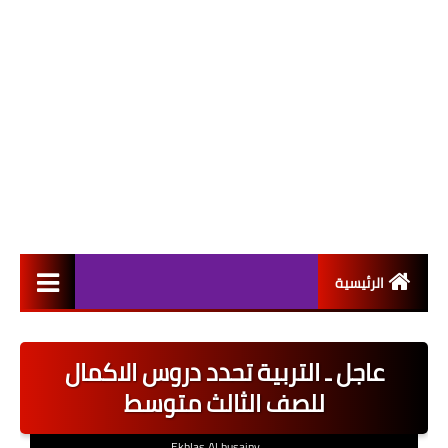
الرئيسية
التعيينات
عاجل ـ التربية تحدد دروس الاكمال
اخبار القطاع العام
للصف الثالث متوسط
اخبار القطاع الخاص
Ekhlas Al husainy