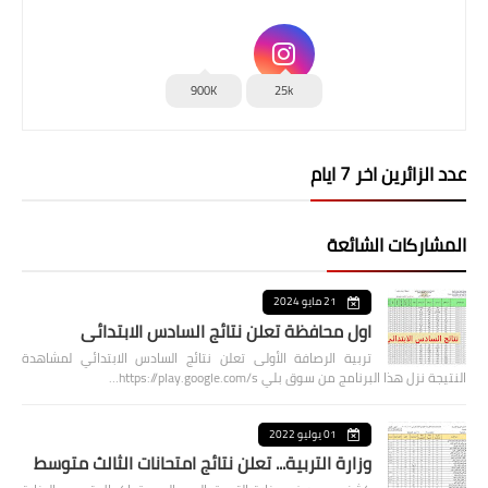
900K
25k
عدد الزائرين اخر 7 ايام
المشاركات الشائعة
21 مايو 2024
اول محافظة تعلن نتائج السادس الابتدائي
تربية الرصافة الأولى تعلن نتائج السادس الابتدائي لمشاهدة
النتيجة نزل هذا البرنامج من سوق بلي https://play.google.com/s…
01 يوليو 2022
وزارة التربية... تعلن نتائج امتحانات الثالث متوسط