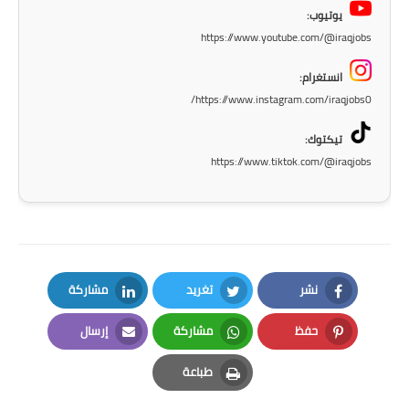
صحة وطب
يوتيوب:
https://www.youtube.com/@iraqjobs
فن ومشاهير
انستغرام:
العامة
https://www.instagram.com/iraqjobs0/
تيكتوك:
https://www.tiktok.com/@iraqjobs
نشر
تغريد
مشاركة
LinkedIn
Twitter
Facebook
حفظ
مشاركة
إرسال
Email
Whatsapp
Pinterest
طباعة
Print