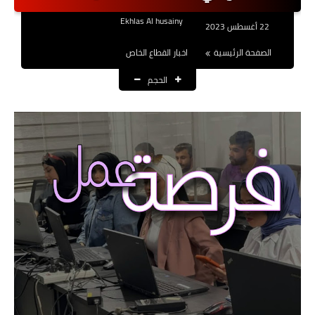
نتائج التعيينات
Ekhlas Al husainy
22 أغسطس 2023
العقود والاجور اليومية
الصفحة الرئيسية
اخبار القطاع الخاص
الحجم
الرواتب والقروض
الرواتب
القروض والسلف
المنح المالية
قطع الاراضي
اخبار العراق
الاخبار السياسية
الاخبار الامنية