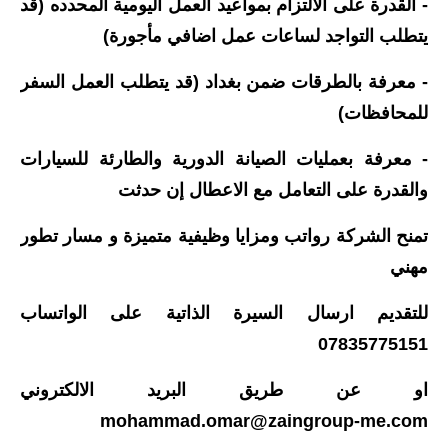
- القدرة على الالتزام بمواعيد العمل اليومية المحدده (قد
المرحلة الاعدادية
يتطلب التواجد لساعات عمل اضافي مأجورة)
ملازم دراسية
- معرفة بالطرقات ضمن بغداد (قد يتطلب العمل السفر
المرحلة الابتدائية
للمحافظات)
المرحلة المتوسطة
- معرفة بعمليات الصيانة الدورية والطارئة للسيارات
والقدرة على التعامل مع الاعطال إن حدثت
المرحلة الاعدادية
تمنح الشركة رواتب ومزايا وظيفية متميزة و مسار تطور
دروس
مهني
المرحلة الابتدائية
للتقديم ارسال السيرة الذاتية على الواتساب
المرحلة المتوسطة
07835775151
المرحلة الاعدادية
او عن طريق البريد الالكتروني
mohammad.omar@zaingroup-me.com
مواضيع انشاء