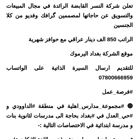
تعلن شركة النسر القابضة الرائدة في مجال المبيعات
المرحلة الابتدائية
والتسويق عن حاجاتها لمصممين گرافك وفديو من كلا
المرحلة المتوسطة
الجنسين
المرحلة الاعدادية
الراتب 850 الف دينار عراقي مع حوافز شهرية
الجامعات
موقع الشركة بغداد اليرموك
اخبار وقرارات وزارة التعليم
للتقديم ارسال السيرة الذاتية على الواتساب
العالي
07800666959
استمارة القبول المركزي
#فرصة_عمل
نتائج القبول المركزي
🔵 #مجموعة_مدارس_اهلية في منطقة #الداوودي و
الطقس
#حي_العدل في #بغداد بحاجة الى مدرسات لثانوية بنات
و مدرسة ابتدائية في الاختصاصات التالية :-
العطل