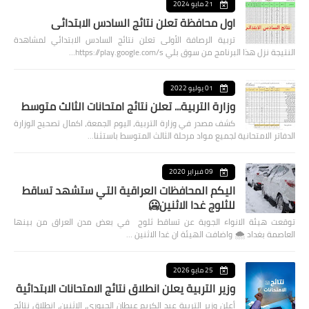
21 مايو 2024
اول محافظة تعلن نتائج السادس الابتدائي
تربية الرصافة الأولى تعلن نتائج السادس الابتدائي لمشاهدة
النتيجة نزل هذا البرنامج من سوق بلي https://play.google.com/s…
01 يوليو 2022
وزارة التربية... تعلن نتائج امتحانات الثالث متوسط
كشف مصدر في وزارة التربية، اليوم الجمعة، اكمال تصحيح الوزارة
الدفاتر الامتحانية لجميع مواد مرحلة الثالث المتوسط باستثنا…
09 فبراير 2020
اليكم المحافظات العراقية التي ستشهد تساقط
للثلوج غدا الاثنين🥶
توقعت هيئة الانواء الجوية عن تساقط ثلوج في بعض مدن العراق من بينها
العاصمة بغداد ⁦🌨️⁩ واضافت الهيئة ان غدا الاثنين …
25 مايو 2026
وزير التربية يعلن انطلاق نتائج الامتحانات الابتدائية
أعلن وزير التربية عبد الكريم عبطان الجبوري، الاثنين، انطلاق نتائج