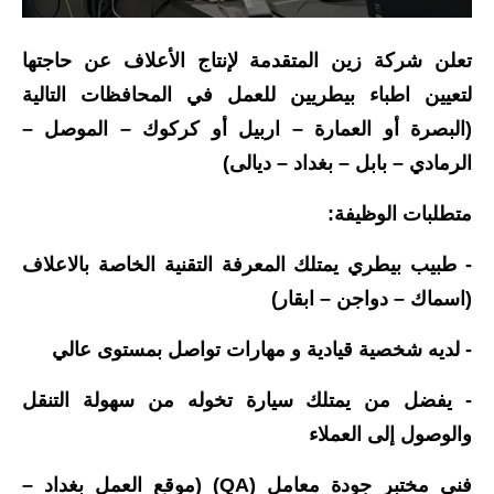
الاخبار الاقتصادية
تعلن شركة زين المتقدمة لإنتاج الأعلاف عن حاجتها
الاخبار الرياضية
لتعيين اطباء بيطريين للعمل في المحافظات التالية
(البصرة أو العمارة – اربيل أو كركوك – الموصل –
المدارس
الرمادي – بابل – بغداد – ديالى)
اخبار وقرارات وزارة التربية
متطلبات الوظيفة:
نتائج الامتحانات
- طبيب بيطري يمتلك المعرفة التقنية الخاصة بالاعلاف
المرحلة الابتدائية
(اسماك – دواجن – ابقار)
المرحلة المتوسطة
- لديه شخصية قيادية و مهارات تواصل بمستوى عالي
المرحلة الاعدادية
- يفضل من يمتلك سيارة تخوله من سهولة التنقل
والوصول إلى العملاء
اسئلة وزارية
فني مختبر جودة معامل (QA) (موقع العمل بغداد –