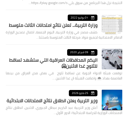
النتيجة نزل هذا البرنامج من سوق بلي https://play.google.com/s…
01 يوليو 2022
وزارة التربية... تعلن نتائج امتحانات الثالث متوسط
كشف مصدر في وزارة التربية، اليوم الجمعة، اكمال تصحيح الوزارة
الدفاتر الامتحانية لجميع مواد مرحلة الثالث المتوسط باستثنا…
09 فبراير 2020
اليكم المحافظات العراقية التي ستشهد تساقط
للثلوج غدا الاثنين🥶
توقعت هيئة الانواء الجوية عن تساقط ثلوج في بعض مدن العراق من بينها
العاصمة بغداد ⁦🌨️⁩ واضافت الهيئة ان غدا الاثنين …
25 مايو 2026
وزير التربية يعلن انطلاق نتائج الامتحانات الابتدائية
أعلن وزير التربية عبد الكريم عبطان الجبوري، الاثنين، انطلاق نتائج
الامتحانات الوزارية للدراسة الابتدائية/ الدور الأول…