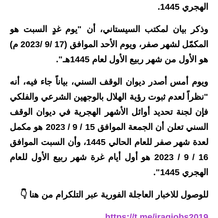
الهجري 1445.
الاخبار الاقتصادية
وذكر بيان لمكتب السيستاني، أن "يوم غدٍ السبت هو
الاخبار الرياضية
المكمّل لشهر صفر، ويوم الأحد الموافق (17 /9 /2023 م)
هو الأول من شهر ربيع الأول لعام 1445هـ".
المدارس
ويوم أمس أصدر ديوان الوقف السني، بياناً جاء فيه، أنه
اخبار وقرارات وزارة التربية
"نظراً لعدم ثبوت رؤية الهلال بالوجهين الشرعي والفلكي
نتائج الامتحانات
فإن لجنة تحديد أوائل الأشهر الهجرية في ديوان الوقف
السني تعلن أن الجمعة الموافق 15 / 9 / 2023 هو مكمل
المرحلة الابتدائية
لعدة شهر صفر للعام الحالي 1445، وأن السبت الموافق
المرحلة المتوسطة
16 / 9 / 2023 هو أول أيام غرة شهر ربيع الأول للعام
الهجري 1445".
المرحلة الاعدادية
للوصول للاخبار العاجلة الفورية عبر التلكرام من هنا 👇
اسئلة وزارية
https://t.me/iraqjobs2019