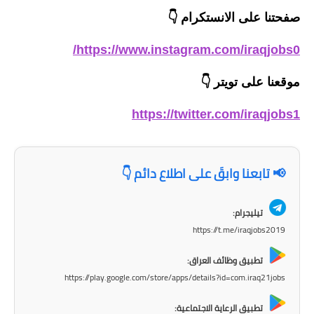
المرحلة الاعدادية
صفحتنا على الانستكرام
👇
ملازم دراسية
https://www.instagram.com/iraqjobs0/
المرحلة الابتدائية
موقعنا على تويتر
👇
المرحلة المتوسطة
https://twitter.com/iraqjobs1
المرحلة الاعدادية
📢 تابعنا وابقَ على اطلاع دائم 👇
دروس
المرحلة الابتدائية
تيليجرام:
https://t.me/iraqjobs2019
المرحلة المتوسطة
تطبيق وظائف العراق:
المرحلة الاعدادية
https://play.google.com/store/apps/details?id=com.iraq21jobs
مواضيع انشاء
تطبيق الرعاية الاجتماعية: