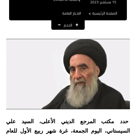
15 سبتمبر 2023
نتائج التعيينات
الصفحة الرئيسية
الاخبار العامة
العقود والاجور اليومية
الحجم
الرواتب والقروض
الرواتب
القروض والسلف
المنح المالية
قطع الاراضي
اخبار العراق
الاخبار السياسية
حدد مكتب المرجع الديني الأعلى، السيد علي
السيستاني، اليوم الجمعة، غرة شهر ربيع الأول للعام
الاخبار الامنية