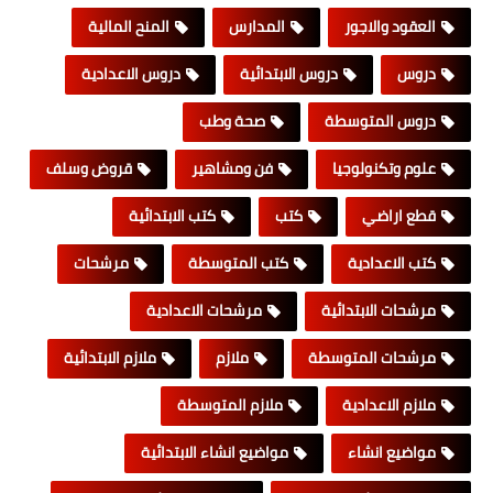
العقود والاجور
المدارس
المنح المالية
دروس
دروس الابتدائية
دروس الاعدادية
دروس المتوسطة
صحة وطب
علوم وتكنولوجيا
فن ومشاهير
قروض وسلف
قطع اراضي
كتب
كتب الابتدائية
كتب الاعدادية
كتب المتوسطة
مرشحات
مرشحات الابتدائية
مرشحات الاعدادية
مرشحات المتوسطة
ملازم
ملازم الابتدائية
ملازم الاعدادية
ملازم المتوسطة
مواضيع انشاء
مواضيع انشاء الابتدائية