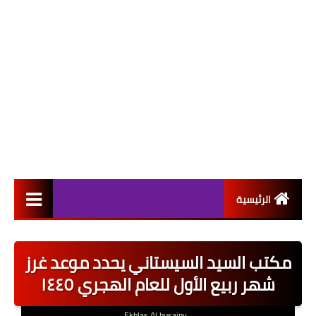
الرئيسية
التعيينات
مكتب السيد السيستاني يحدد موعد غرز
اخبار القطاع العام
شهر ربيع الأول للعام الهجري ١٤٤٥
اخبار القطاع الخاص
Ekhlas Al husainy